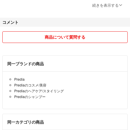
続きを表示する
☆猫を飼っています。発送には細心の注意を払いますが、猫毛がついて
いたらすみません。アレルギーの方はご注意ください。ご理解の上、ご
コメント
購入ください。
☆ご質問には誠意を持ってお答えしておりますので、コメント逃げはご
商品について質問する
遠慮ください。ご購入の意思をいただいてからのキャンセルもお断りし
ます。
☆他フリマサイトにも出品しています。先に購入した方が優先となりま
同一ブランドの商品
すので、ご了承ください。
Predia
お互い気持ちの良いお取り引きができるようお願いいたします。
Prediaのコスメ/美容
Prediaのヘアケア/スタイリング
Prediaのシャンプー
同一カテゴリの商品