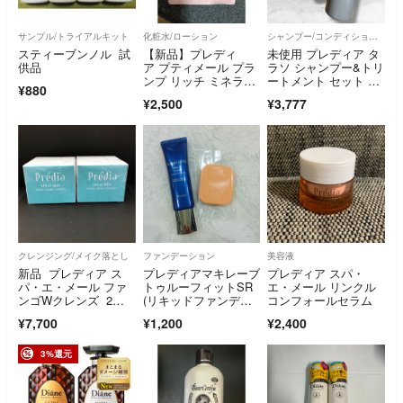
サンプル/トライアルキット
化粧水/ローション
シャンプー/コンディショナーセット
スティーブンノル 試
【新品】プレディ
未使用 プレディア タ
供品
ア プティメール プラ
ラソ シャンプー&トリ
ンプ リッチ ミネラル
ートメント セット ヘ
¥880
コンク ローション
アケア 美容
¥2,500
¥3,777
クレンジング/メイク落とし
ファンデーション
美容液
新品 プレディア ス
プレディアマキレーブ
プレディア スパ・
パ・エ・メール ファ
トゥルーフィットSR
エ・メール リンクル
ンゴWクレンズ 2
(リキッドファンデー
コンフォールセラム
個
ショ) OC-405
¥7,700
¥1,200
¥2,400
3%還元