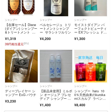
シャンプー
シャンプー
シャンプー
【在庫セール】Diane
ベルセレージュ トリ
モイストダイアン パ
(ダイアン) シャンプー
ートメントシャンプ
ーフェクトビューティ
&トリートメント フ
ー サラシトツルリン
ー EXフレッシュ ドラ
ローラル&
イシャンプー(40g) ×2
¥1,319
¥4,200
¥1,300
(3%)
39円相当還元
シャンプー
シャンプー
シャンプー
ディープレイヤー シ
【新品未使用】ミルボ
シャンプー haru 10
ャンプー ExG パウチ
ン オージュア プレセ
0％天然由来のkuroka
ディア シャンプー 50
miスカルプ ラベンダ
¥3,230
ml 2個セット
ー フラワーミン
¥1,400
¥8,400
ト グリーン 3本セッ
ト