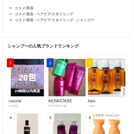
コスメ/美容
コスメ/美容
›
ヘアケア/スタイリング
コスメ/美容
›
ヘアケア/スタイリング
›
シャンプー
シャンプーの人気ブランドランキング
1
2
3
cocone
KERASTASE
haru
ココネ
ケラスターゼ
ハル
4
5
6