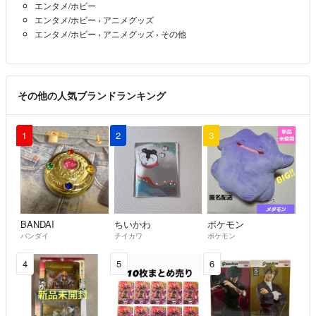
エンタメ/ホビー
エンタメ/ホビー
›
アニメグッズ
エンタメ/ホビー
›
アニメグッズ
›
その他
その他の人気ブランドランキング
1
2
3
BANDAI
ちいかわ
ポケモン
バンダイ
チイカワ
ポケモン
4
5
6