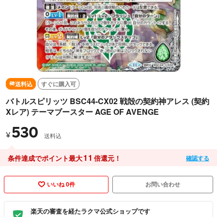
送料込
すぐに購入可
バトルスピリッツ BSC44-CX02 戦殻の契約神アレス (契約
Xレア) テーマブースター AGE OF AVENGE
530
¥
送料込
11
条件達成でポイント最大
倍還元！
確認する
いいね 0件
お問い合わせ
楽天の審査を経たラクマ公式ショップです