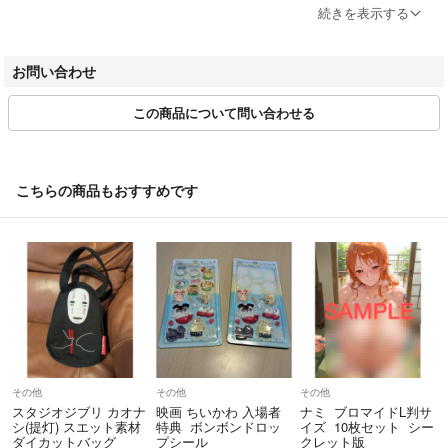
【トレカやガチャポン商品の新品に関しまして、特性上、製造段階・初
続きを表示する
期傷や色むらなどがある場合がございます。初期傷などについて、返品
対象となりません。ご理解の上ご購入下さいますようお願い致しま
お問い合わせ
す。】
【同梱出荷ができる場合は、同梱にて出荷させていただきます。別送な
この商品について問い合わせる
どのご希望はお受けいたしかねます。】
・正規ルートの問屋で入手した商品のみ出品しております。真贋の確認
についての返答は行っておりません。
こちらの商品もおすすめです
・値下げ時、値下げ後の専用対応は原則行なっておりません。
・お客様都合で受け取れなかった場合は、配送業者の規定に従って当店
へ返送となります。その場合の再送はできかねますのでご了承ください
・不良品の場合は、返品または商品の写真の送付をもって確認させても
らう場合がございますので、商品は廃棄しないでください。
・品質管理には充分留意しておりますが、万一ご注文の商品と内容が違
う場合や、商品の破損・傷みなど品質上の問題があった場合には、商品
到着後3日以内に弊社までメールにて御連絡ください。
・返品商品の到着後、お支払いいただいた全金額（送料含む）をご返金
その他
その他
その他
いたします。・商品のご返送の無い場合、一切のご返金等は承れません
スタジオジブリ カオナ
映画 ちいかわ 入場者
ナミ ブロマイドL判サ
シ(提灯) スエット素材
特典 ボンボンドロッ
イズ 10枚セット シー
のでご了承ください。・なお、商品の性質上、お客様のご都合による返
ダイカットバッグ
プシール
クレット版