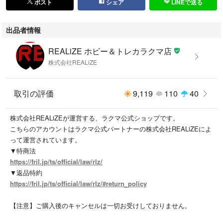
ポスト
シェア
LINEで送る
出品者情報
REALiZE ホビー＆トレカラクマ店
株式会社REALiZE
取引の評価
9,119
110
40
株式会社REALiZEが運営する、ラクマ公式ショップです。
こちらのアカウントはラクマ公式パートナーの株式会社REALiZEによ
って運営されています。
▼特商法
https://fril.jp/ts/official/law/rlz/
▼返品特約
https://fril.jp/ts/official/law/rlz/#return_policy
【注意】ご購入後のキャンセルは一切お受けしておりません。