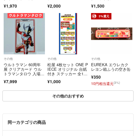
品・交換はお受けできません。
¥1,970
¥2,000
¥1,500
3%還元
その他
その他
その他
ウルトラマン 60周年
松屋 4枚セット ONE P
EUREKA エウレカク
展 クリアカード ウル
IECE オリジナル 台紙
レヨン箱ふうの空き缶
トラマンタロウ 入場特
付き ステッカー 全12
¥350
典
種
¥7,999
¥1,000
(3%)
10円相当還元
その他のおすすめ
同一カテゴリの商品