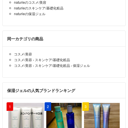
naturieのコスメ/美容
naturieのスキンケア/基礎化粧品
naturieの保湿ジェル
同一カテゴリの商品
コスメ/美容
コスメ/美容
›
スキンケア/基礎化粧品
コスメ/美容
›
スキンケア/基礎化粧品
›
保湿ジェル
保湿ジェルの人気ブランドランキング
1
2
3