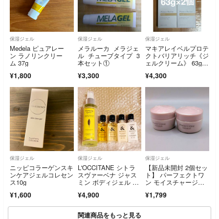
保湿ジェル
保湿ジェル
保湿ジェル
Medela ピュアレー
メラルーカ メラジェ
マキアレイベルプロテ
ン ラノリンクリー
ル チューブタイプ 3
クトバリアリッチ《ジ
ム 37g
本セット①
ェルクリーム》 63g×
2個
¥1,800
¥3,300
¥4,300
保湿ジェル
保湿ジェル
保湿ジェル
ニッピコラーゲンスキ
L'OCCITANE シトラ
【新品未開封 2個セッ
ンケアジェルコレセン
スヴァーベナ ジャス
ト】 パーフェクトワ
ス10g
ミン ボディジェル ス
ン モイスチャージェ
プレー ロクシタン
ル 20g
¥1,600
¥4,900
¥1,799
関連商品をもっと見る