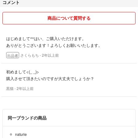
コメント
＊ アフターサポート
万が一、商品にご不満な点やご心配な点がございましたら、遠慮なくご
商品について質問する
連絡ください。可能な限り誠意を持って対応させていただきます。
皆様との素敵なご縁を大切に、心を込めてお取引させていただきます。
はじめまして^^はい、ご購入いただけます。
どうぞよろしくお願いいたします。
ありがとうございます！よろしくお願いいたします。
さくらもち
- 2年以上前
出品者
初めまして<(_ _)>
購入させて頂きたいのですが大丈夫でしょうか？
黒猫
- 2年以上前
同一ブランドの商品
naturie