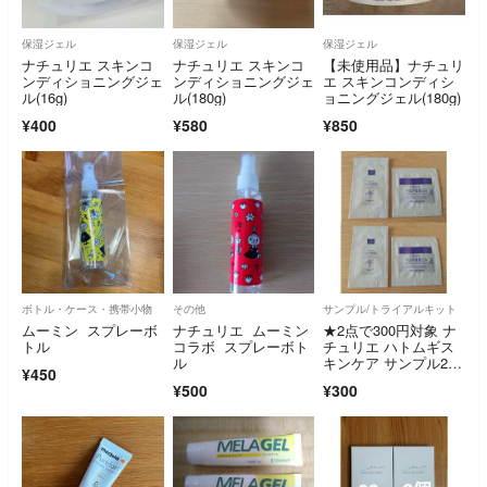
保湿ジェル
保湿ジェル
保湿ジェル
ナチュリエ スキンコ
ナチュリエ スキンコ
【未使用品】ナチュリ
ンディショニングジェ
ンディショニングジェ
エ スキンコンディシ
ル(16g)
ル(180g)
ョニングジェル(180g)
¥400
¥580
¥850
ボトル・ケース・携帯小物
その他
サンプル/トライアルキット
ムーミン スプレーボ
ナチュリエ ムーミン
★2点で300円対象 ナ
トル
コラボ スプレーボト
チュリエ ハトムギス
ル
キンケア サンプル2セ
¥450
ット
¥500
¥300