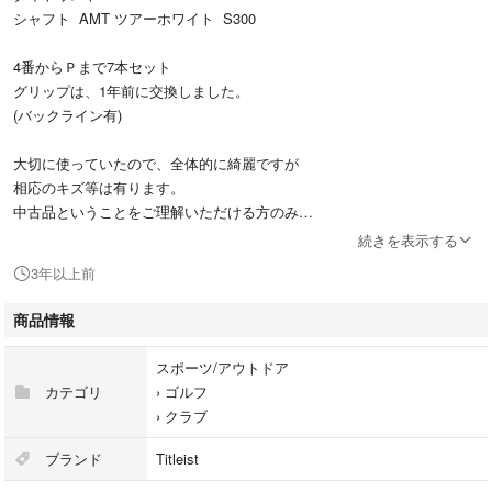
シャフト AMT ツアーホワイト S300
4番からＰまで7本セット
グリップは、1年前に交換しました。
(バックライン有)
大切に使っていたので、全体的に綺麗ですが
相応のキズ等は有ります。
中古品ということをご理解いただける方のみ
ご購入をお願い致します。
続きを表示する
3年以上前
商品情報
スポーツ/アウトドア
カテゴリ
›
ゴルフ
›
クラブ
ブランド
Titleist