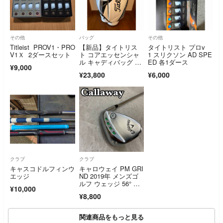
その他
バッグ
その他
Titleist PROV1・PRO
【新品】タイトリス
タイトリスト プロv
V1Ｘ 2ダースセット
ト コアエッセンシャ
1 スリクソン AD SPE
ル キャディバッグ ホ
ED 各1ダース
¥9,000
ワイト
¥23,800
¥6,000
クラブ
クラブ
キャスコドルフィンウ
キャロウェイ PM GRI
エッジ
ND 2019年 メンズゴ
ルフ ウェッジ 56° ス
¥10,000
チール 右利き用 S
¥8,800
W サンド Callaway
関連商品をもっと見る