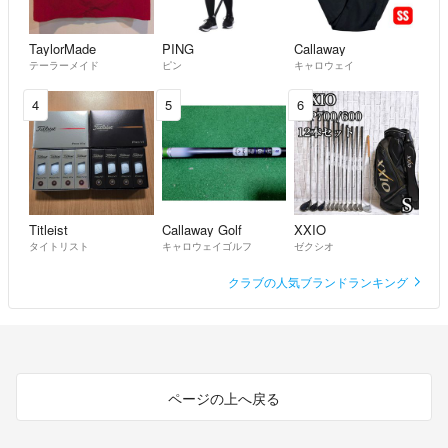
TaylorMade
PING
Callaway
テーラーメイド
ピン
キャロウェイ
4
5
6
Titleist
Callaway Golf
XXIO
タイトリスト
キャロウェイゴルフ
ゼクシオ
クラブの人気ブランドランキング
ページの上へ戻る