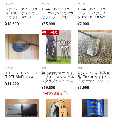
クラブ
クラブ
クラブ
レフティ タイトリス
Titleist タイトリス
Titleist タイトリス
ト TSR3 フェアウェ
ト T200 アイアン7本
ト ボーケイデザイ
イウッド 3W（1
セット メンズゴルフ
ン BV252・08 52° Dy
5°） ヘッドのみ
クラブ
namic Gold S200 ウェ
¥18,500
¥55,999
¥7,900
ッジ 名器
3%還元
クラブ
クラブ
クラブ
TITLEIST SC SELEC
初心者おすすめ タイ
希少レフティ 名器 良
T DEL MAR 20 34
トリスト メンズ ゴル
品 Titleist タイトリス
フクラブセット バッ
ト ボーケイ 200シリ
¥31,000
グ付 15本
ーズ 52° DG S200 ア
¥19,800
¥8,999
プローチウェッジAw
(3%)
594円相当還元