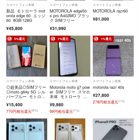
スマートフォン本体
スマートフォン本体
スマートフォン本体
新品 モトローラ mot
MOTOROLA edge50
MOTOROLA razr60
orola edge 60 エッジ
s pro A402MO ブラッ
¥81,000
60 8GB/128G
ク SIMフリー
¥45,800
¥31,990
5%還元
1%還元
1%還元
スマートフォン本体
スマートフォン本体
スマートフォン本体
◎超美品◎SIMフリー
Motorola moto g7 pow
motorola razr 40s
◎moto g64y 5G シル
er SIMフリー スマホ
¥27,800
バーブルー モトロー
本体 モトローラ ス
ラ スマートフォ
マートフォン Android
(1%)
278円相当還元
¥15,400
¥9,980
ン motorola スマホ
10
本体
(5%)
(1%)
770円相当還元
99円相当還元