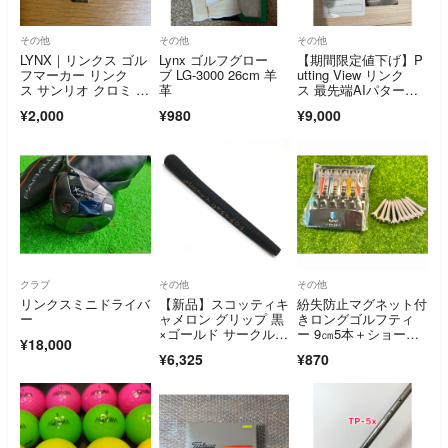
その他
その他
その他
LYNX｜リンクス ゴル
Lynx ゴルフグロー
【期間限定値下げ】P
フマーカー リンク
ブ LG-3000 26cm 羊
utting View リンク
ス サンリオ クロミ Ly
革
ス 最先端AIパター練
nx Sanrio Kuromi マー
習器具
¥2,000
¥980
¥9,000
カー：約25×35mm・
クラブ
その他
その他
リンクスミニドライバ
【新品】スコッティキ
紛失防止マグネット付
ー
ャメロン グリップ 黒
きロングゴルフティ
×ゴールド サークル
ー 9㎝5本＋ショート
¥18,000
T ゴルフ SCOTTY CA
ティー10本
¥6,325
¥870
MERON