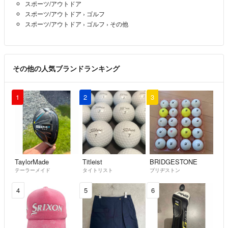
スポーツ/アウトドア
スポーツ/アウトドア
›
ゴルフ
スポーツ/アウトドア
›
ゴルフ
›
その他
その他の人気ブランドランキング
1
2
3
TaylorMade
Titleist
BRIDGESTONE
テーラーメイド
タイトリスト
ブリヂストン
4
5
6