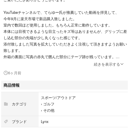
YouTubeチャンネルで、てらゆー氏が推薦していた動画を拝見して、
今年9月に楽天市場で新品購入致しました。
室内で数回ほど使用しました。もちろん正常に動作しています。
本体には目視できるような目立ったキズ等はありませんが、グリップに差
し込む部分の先端が少し丸くなった感じです。
添付致しました写真を拡大していただきよく注視して頂きますようお願い
致します。
外箱の裏面に写真の赤丸で囲んだ部分にテープ跡が残っています。
あくまで中古品なので、ご購入後の苦情や返品、キャンセル等一切お断り
続きを表示する
させて頂きます。
6ヶ月前
また土日祝祭日、及び年末年始は発送等の対応はできません。
ご質問等ありましたら、必ずご購入前にお気軽にお問合せして下さい。
商品情報
スポーツ/アウトドア
【商品の説明】
カテゴリ
›
ゴルフ
Putting View パッティングビュー
›
その他
XVIC PUTTING VIEW
ブランド
Lynx
内容物：本体、クリーニング用クロス、USBケーブル（TYPE-C→TYPE-