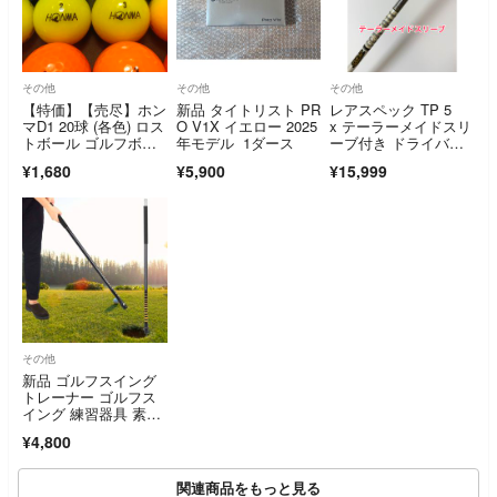
その他
その他
その他
【特価】【売尽】ホン
新品 タイトリスト PR
レアスペック TP 5
マD1 20球 (各色) ロス
O V1X イエロー 2025
x テーラーメイドスリ
トボール ゴルフボー
年モデル 1ダース
ーブ付き ドライバー
ル
用シャフト
¥1,680
¥5,900
¥15,999
その他
新品 ゴルフスイング
トレーナー ゴルフス
イング 練習器具 素振
り スティック
¥4,800
関連商品をもっと見る