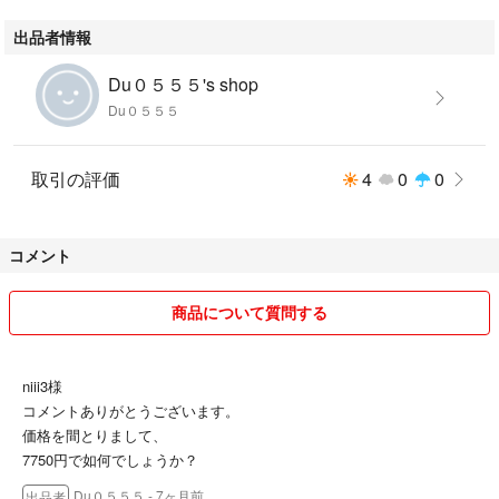
A）、取扱い説明書。
出品者情報
※充電には付属ケーブルをご使用ください。ACアダプターは付属しており
ませんので、ご自身で別途ご用意願います。
Du０５５５'s shop
サイズ：直径32mm×高さ38mm
Du０５５５
重量：12g
カラー：ブラック(ツヤあり)
材質：プラスチック(ABS,PC)
取引の評価
4
0
0
バッテリー：リチウムポリマー180mAh
以上 全てをご理解納得いただける方のみご購入をお願い致します。
コメント
最後まで読んで頂きまして誠にありがとうございます。
12月8日追記
商品について質問する
値下げしました。11000円→8500円。
niii3様
コメントありがとうございます。
価格を間とりまして、
7750円で如何でしょうか？
Du０５５５
- 7ヶ月前
出品者