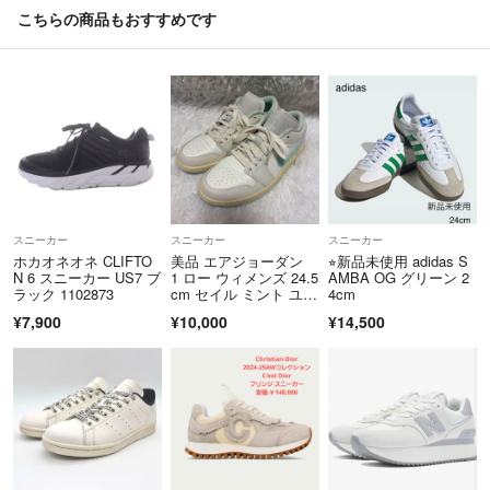
ます。
こちらの商品もおすすめです
ですので申し訳ありませんが神経質な方はご購入をお控え下さい
○簡易包装についてですがリユースを基
本としています。
【ビニール類はアルコール処理を行って
おります。】
スニーカー
スニーカー
スニーカー
※キレイなモノは基本再利用をモッ
ホカオネオネ CLIFTO
美品 エアジョーダン
⭐︎新品未使用 adidas S
トーにし、出来るだけ使用したしま
N 6 スニーカー US7 ブ
1 ロー ウィメンズ 24.5
AMBA OG グリーン 2
ラック 1102873
cm セイル ミント ユニ
4cm
す。
セックス
¥7,900
¥10,000
¥14,500
ご了承下さい。
○コメント返信が遅れてご迷惑をお掛け