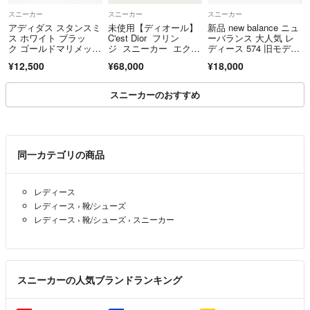
してしまう可能性があります。
スニーカー
スニーカー
スニーカー
アディダス スタンスミ
未使用【ディオール】
新品 new balance ニュ
○年のせいもありまして確認ミスで掲載した写真と説明の記載に間違え
ス ホワイト ブラッ
C'est Dior フリン
ーバランス 大人気 レ
がある場合があります。もし、お気づきの際にはご連絡下さい
ク ゴールドマリメッ
ジ スニーカー エクリ
ディース 574 旧モデ
コ 25.5cm
ュ 38 24.5cm相当
ル 厚底スニーカー WL
¥12,500
¥68,000
¥18,000
574Zスニーカー
〈御願い〉
スニーカーのおすすめ
他サイトへも出品しております。
その為、商品の在庫の確認等がございますので購入【申請】前に必ずコ
メント下さい。購入者様の専用をお作り致します。
同一カテゴリの商品
宜しく御願い致します。
レディース
レディース
›
靴/シューズ
レディース
›
靴/シューズ
›
スニーカー
スニーカーの人気ブランドランキング