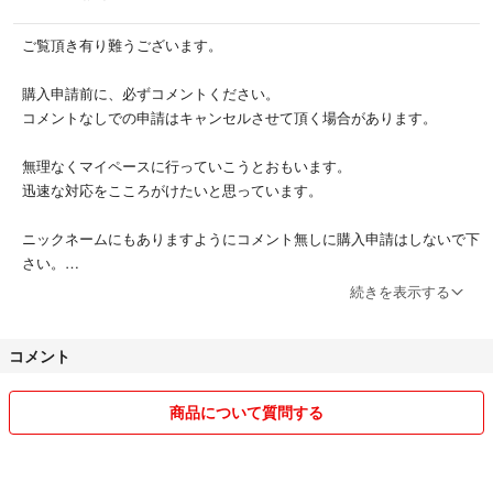
ご覧頂き有り難うございます。
購入申請前に、必ずコメントください。
コメントなしでの申請はキャンセルさせて頂く場合があります。
無理なくマイペースに行っていこうとおもいます。
迅速な対応をこころがけたいと思っています。
ニックネームにもありますようにコメント無しに購入申請はしないで下
さい。
価格の変更や在庫の確認の不手際でご迷惑をお掛けして購入者様の気分
続きを表示する
を害してしまう可能性がありますので何卒よろしくお願いいたします。
コメント
【注意】
商品について質問する
確認不足により外装のテープに異物が付着してしまう可能性がありま
す。
そういったことが気になりキャンセルする方とのお取引はご遠慮いたし