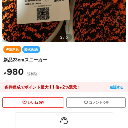
2 / 5
送料込
匿名配送
新品23cmスニーカー
980
¥
送料込
11
2
条件達成でポイント最大
倍+
%還元！
確認する
いいね 0件
コメント 0件