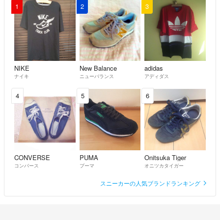
1
2
3
NIKE
New Balance
adidas
ナイキ
ニューバランス
アディダス
4
5
6
CONVERSE
PUMA
Onitsuka Tiger
コンバース
プーマ
オニツカタイガー
スニーカーの人気ブランドランキング