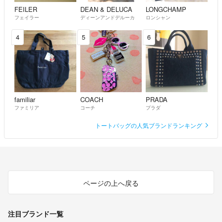
FEILER
DEAN & DELUCA
LONGCHAMP
フェイラー
ディーンアンドデルーカ
ロンシャン
4
5
6
familiar
COACH
PRADA
ファミリア
コーチ
プラダ
トートバッグの人気ブランドランキング
ページの上へ戻る
注目ブランド一覧