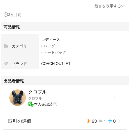
続きを表示する
収納: 内側にジップポケットや多機能ポケット、外側にもスリットポケッ
3ヶ月前
トがあり、日常使いに便利です
商品情報
・縦25.5cmx横34.5cmxマチ12.5cm
・重さ約920g
レディース
カテゴリ
›
バッグ
›
トートバッグ
ブランド
COACH OUTLET
出品者情報
クロブル
クロブル
本人確認済
取引の評価
63
1
0