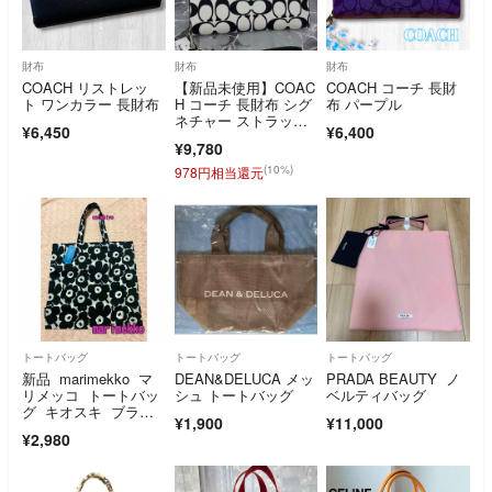
財布
財布
財布
COACH リストレッ
【新品未使用】COAC
COACH コーチ 長財
ト ワンカラー 長財布
H コーチ 長財布 シグ
布 パープル
ネチャー ストラップ
¥6,450
¥6,400
付 白黒
¥9,780
(10%)
978円相当還元
トートバッグ
トートバッグ
トートバッグ
新品 marimekko マ
DEAN&DELUCA メッ
PRADA BEAUTY ノ
リメッコ トートバッ
シュ トートバッグ
ベルティバッグ
グ キオスキ ブラッ
¥1,900
¥11,000
ク エコバッグ ウニ
¥2,980
ッコ柄 ピエニ 黒