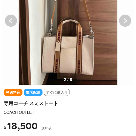
3 / 8
送料込
匿名配送
すぐに購入可
専用コーチ スミストート
COACH OUTLET
18,500
¥
送料込