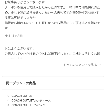
お返事ありがとうございます
クーポンを使用して購入したかったのですが、昨日中で期限切れのた
め、少し予算が足りません。たいへん失礼ですが18500円でお願いす
る事は可能でしょうか
携帯から離れるので、もし宜しかったら専用にして頂けると有難いで
す
ki43
- 3ヶ月前
おはようございます。
ご購入していただけるのであれば値下げします。ご検討よろしくお願
いいたします。
すべてのコメントを見る
クロブル
- 3ヶ月前
出品者
はじめまして
同一ブランドの商品
コメント失礼致します
宜しかったらこちらを19000円で購入させて頂けませんか
COACH OUTLET
ki43
- 3ヶ月前
COACH OUTLETのレディース
COACH OUTLETのバッグ