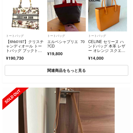
トートバッグ
トートバッグ
トートバッグ
【6hb0197】クリスチ
エルベシャプリエ 70
CELINE セリーヌ ハ
ャンディオール トー
7CD
ンドバッグ 本革 レザ
トバッグ ブックトー
ー オレンジ スクエ
¥19,800
ト キャンバス マルチ
ア MC96
¥190,730
¥14,000
カラー【中古】レディ
ース
関連商品をもっと見る
SOLD OUT