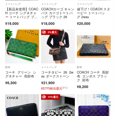
トートバッグ
トートバッグ
トートバッグ
【新品未使用】COAC
COACHカーゴ キャン
値下げ！COACH スヌ
H コーチ シグネチャ
バス カーゴトートバ
ーピー トートバッ
ー トートバッグ ブラ
ッグ ブラック 26
グ 2way
ウン×レッド F58292
¥19,000
¥18,000
¥20,000
3%還元
財布
トートバッグ
財布
コーチ グリーン シ
コーチタビー 26 2w
COACH コーチ 長財
グネチャー 長財布
ay ダークストーン
布 エンボス ブラッ
ク 財布
¥6,300
¥21,900
¥8,200
(3%)
657円相当還元
10%還元