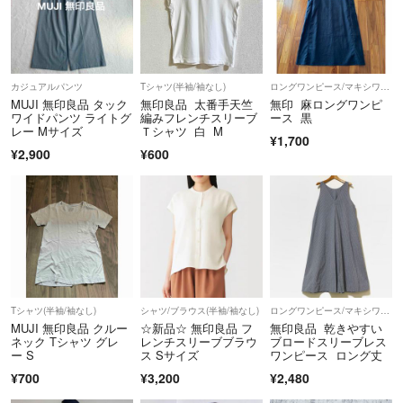
カジュアルパンツ
Tシャツ(半袖/袖なし)
ロングワンピース/マキシワンピース
MUJI 無印良品 タック
無印良品 太番手天竺
無印 麻ロングワンピ
ワイドパンツ ライトグ
編みフレンチスリーブ
ース 黒
レー Mサイズ
Ｔシャツ 白 M
¥1,700
¥2,900
¥600
Tシャツ(半袖/袖なし)
シャツ/ブラウス(半袖/袖なし)
ロングワンピース/マキシワンピース
MUJI 無印良品 クルー
☆新品☆ 無印良品 フ
無印良品 乾きやすい
ネック Tシャツ グレ
レンチスリーブブラウ
ブロードスリーブレス
ー S
ス Sサイズ
ワンピース ロング丈
¥700
¥3,200
¥2,480