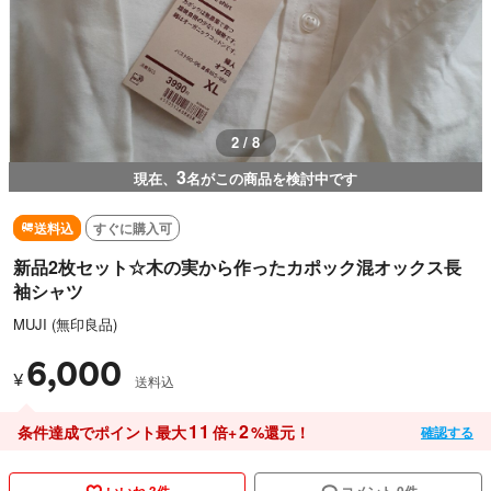
3 / 8
3
現在、
名がこの商品を検討中です
送料込
すぐに購入可
新品2枚セット☆木の実から作ったカポック混オックス長
袖シャツ
MUJI (無印良品)
6,000
¥
送料込
11
2
条件達成でポイント最大
倍+
%還元！
確認する
いいね 3件
コメント 0件