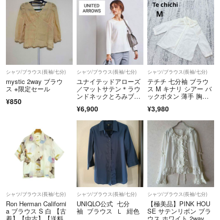
シャツ/ブラウス(長袖/七分)
シャツ/ブラウス(長袖/七分)
シャツ/ブラウス(長袖/七分)
mystic 2way ブラウ
ユナイテッドアローズ
テチチ 七分袖 ブラウ
ス ※限定セール
／マットサテン＊ラウ
ス M キナリ シアー バ
ンドネックとろみブラ
ックボタン 薄手 胸タ
¥850
ウス ホワイト
ック
¥6,900
¥3,980
シャツ/ブラウス(長袖/七分)
シャツ/ブラウス(長袖/七分)
シャツ/ブラウス(長袖/七分)
Ron Herman Californi
UNIQLO公式 七分
【極美品】PINK HOU
a ブラウス S 白 【古
袖 ブラウス Ｌ 紺色
SE サテンリボン ブラ
着】【中古】【送料無
ウス ホワイト 2way