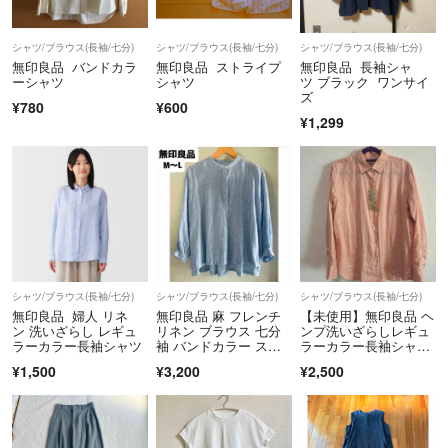
シャツ/ブラウス(長袖/七分)
シャツ/ブラウス(長袖/七分)
シャツ/ブラウス(長袖/七分)
無印良品 バンドカラ
無印良品 ストライプ
無印良品 長袖シャ
ーシャツ
シャツ
ツ ブラック ワンサイ
ズ
¥780
¥600
¥1,299
シャツ/ブラウス(長袖/七分)
シャツ/ブラウス(長袖/七分)
シャツ/ブラウス(長袖/七分)
無印良品 婦人 リネ
無印良品 麻 フレンチ
【未使用】無印良品 ヘ
ン 洗いざらし レギュ
リネン ブラウス 七分
ンプ洗いざらしレギュ
ラーカラー長袖シャツ
袖 バンドカラー スタ
ラーカラー長袖シャ
ンドカラー M〜L 《身
ツ M
¥1,500
¥3,200
¥2,500
頃ゆったり》 ブルース
トライプ柄