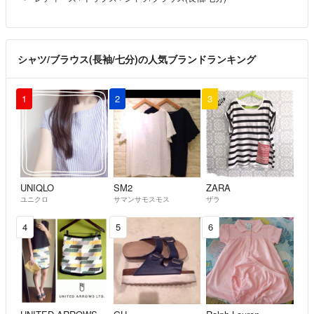
シャツ/ブラウス(長袖/七分)の人気ブランドランキング
1
2
3
UNIQLO
SM2
ZARA
ユニクロ
サマンサモスモス
ザラ
4
5
6