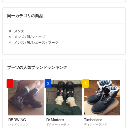
同一カテゴリの商品
メンズ
メンズ
›
靴/シューズ
メンズ
›
靴/シューズ
›
ブーツ
ブーツの人気ブランドランキング
1
2
3
REDWING
Dr.Martens
Timberland
レッドウィング
ドクターマーチン
ティンバーランド