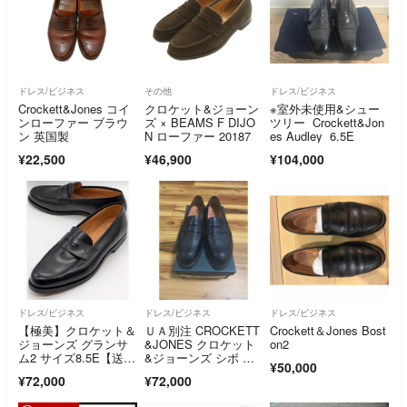
ドレス/ビジネス
その他
ドレス/ビジネス
Crockett&Jones コイ
クロケット&ジョーン
※室外未使用&シュー
ンローファー ブラウ
ズ × BEAMS F DIJO
ツリー Crockett&Jon
ン 英国製
N ローファー 20187
es Audley 6.5E
¥22,500
¥46,900
¥104,000
ドレス/ビジネス
ドレス/ビジネス
ドレス/ビジネス
【極美】クロケット＆
ＵＡ別注 CROCKETT
Crockett＆Jones Bost
ジョーンズ グランサ
&JONES クロケット
on2
ム2 サイズ8.5E【送料
&ジョーンズ シボ ロ
¥50,000
無料】
ーファー
¥72,000
¥72,000