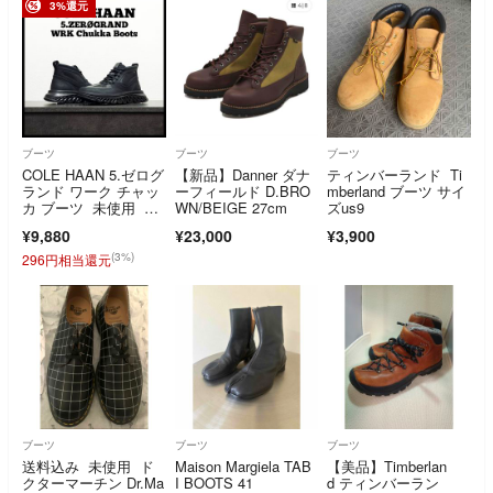
3%還元
ブーツ
ブーツ
ブーツ
COLE HAAN 5.ゼログ
【新品】Danner ダナ
ティンバーランド Ti
ランド ワーク チャッ
ーフィールド D.BRO
mberland ブーツ サイ
カ ブーツ 未使用 メ
WN/BEIGE 27cm
ズus9
ンズ
¥9,880
¥23,000
¥3,900
(3%)
296円相当還元
ブーツ
ブーツ
ブーツ
送料込み 未使用 ド
Maison Margiela TAB
【美品】Timberlan
クターマーチン Dr.Ma
I BOOTS 41
d ティンバーラン