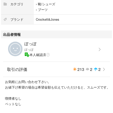
フィッティング E （全長29.0、最大幅10.5、高さ14.0
カテゴリ
›
靴/シューズ
›
ブーツ
※カテゴリーのサイズは当てはまるまのが無かったため、26㎝を選択して
います。
ブランド
Crockett&Jones
※木製のシューズキーパー付き。
出品者情報
ぽっぽ
ぽっぽ
本人確認済
取引の評価
213
2
2
お気軽にお問い合わせ下さい。
お値下げ希望の場合は希望金額も伝えていただけると、スムーズです。
喫煙者なし
ペットなし