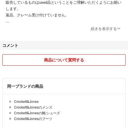
販売しているものはused品ということをご理解いただくようにお願い
します。
返品、クレーム受け付けていません。
交渉中の場合でも先に購入された方を優先させていただきます。
続きを表示する
プロフィールやメッセージの文章を拝見し、不安なお取引きになりそう
コメント
な方だと判断した場合は、お取引きをキャンセルさせていただく場合が
あります。
商品について質問する
同一ブランドの商品
Crockett&Jones
Crockett&Jonesのメンズ
Crockett&Jonesの靴/シューズ
Crockett&Jonesのブーツ