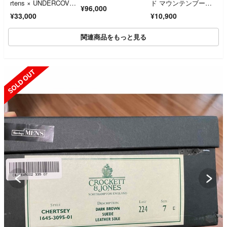
rtens × UNDERCOVE
ド マウンテンブー
¥96,000
R
ツ トレッキングシュ
¥33,000
¥10,900
ーズ ブラウン 27.5c
m vibramソール
関連商品をもっと見る
SOLD OUT