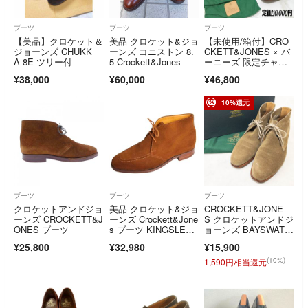
ブーツ
ブーツ
ブーツ
【美品】クロケット＆
美品 クロケット&ジョ
【未使用/箱付】CRO
ジョーンズ CHUKK
ーンズ コニストン 8.
CKETT&JONES × バ
A 8E ツリー付
5 Crockett&Jones
ーニーズ 限定チャッ
カブーツ
¥38,000
¥60,000
¥46,800
10%還元
ブーツ
ブーツ
ブーツ
クロケットアンドジョ
美品 クロケット&ジョ
CROCKETT&JONE
ーンズ CROCKETT&J
ーンズ Crockett&Jone
S クロケットアンドジ
ONES ブーツ
s ブーツ KINGSLE
ョーンズ BAYSWATE
Y キングスレー チャ
R ベイズウォータ
¥25,800
¥32,980
¥15,900
ッカブーツ スエー
ー チャッカブーツ デ
ド 靴 6E(24.5cm)茶色
ザートブーツ スウェ
(10%)
1,590円相当還元
ードレザー ライトブ
ラウン イングランド
製 メンズ 6E b00904