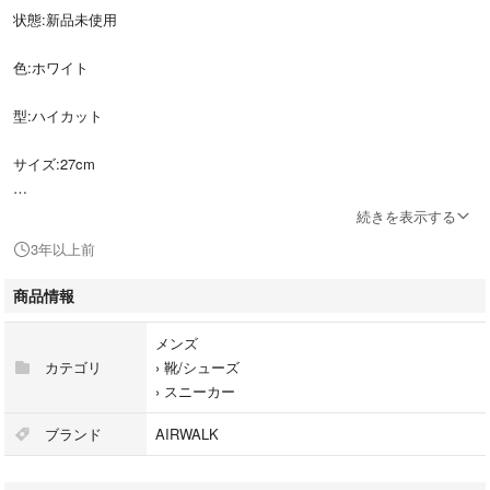
状態:新品未使用
色:ホワイト
型:ハイカット
サイズ:27cm
長期間自宅保管していました。
続きを表示する
3年以上前
注意:箱に傷、凹み、包装紙の破れなどがある場合があります。
商品情報
返品・交換の対応はできません。
メンズ
ご検討の程よろしくお願い致します。
カテゴリ
›
靴/シューズ
›
スニーカー
ブランド
AIRWALK