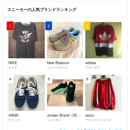
スニーカーの人気ブランドランキング
1
2
3
NIKE
New Balance
adidas
ナイキ
ニューバランス
アディダス
4
5
6
VANS
Jordan Brand（NIKE）
asics
ヴァンズ
ジョーダン
アシックスショウジ