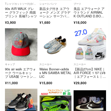
Tシャツ/カットソー(七分/長袖)
ショートパンツ
ブーツ
90s AIR WALK グレ
新品タグ付き エアウ
美品 エアウォーク ア
ー グラフィック 両面
ォーク メンズ グラデ
ウトランド AIRWAL
プリント 長袖Tシャツ
ーション サーフパン
K OUTLAND D.BOOT
ツ Lサイズ ブラッ
S 古着 ノースウェー
¥3,900
¥1,680
¥18,000
ク ハーフパンツ
ブ BOON FTR
キャップ
スニーカー
スニーカー
90s air walk エアウォ
Wales Bonner×adida
【新品27cm】NIKE｜
ーク ウールキャッ
s MN SAMBA METAL
AIR FORCE 1 '07 LV8
プ USA製 ツートンカ
LIC
｜エアフォース１｜ホ
ラー
ワイト｜ワールドツア
¥11,000
¥15,800
¥29,800
ー