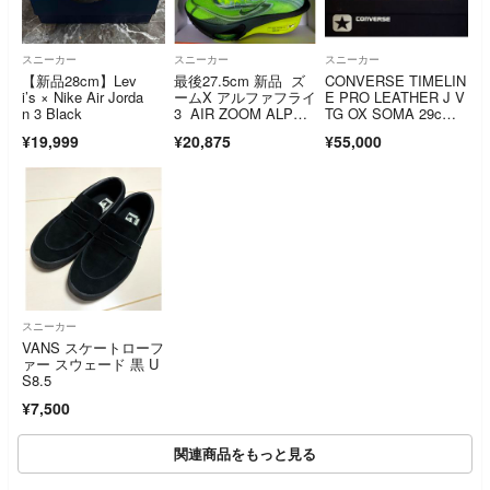
スニーカー
スニーカー
スニーカー
【新品28cm】Lev
最後27.5cm 新品 ズ
CONVERSE TIMELIN
i’s × Nike Air Jorda
ームX アルファフライ
E PRO LEATHER J V
n 3 Black
3 AIR ZOOM ALPHA
TG OX SOMA 29c
FLY3 ランニングシュ
m US11
¥19,999
¥20,875
¥55,000
ーズ マラソンシュー
ズ
スニーカー
VANS スケートローフ
ァー スウェード 黒 U
S8.5
¥7,500
関連商品をもっと見る