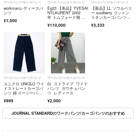
ワークパンツ/カーゴパンツ
ワークパンツ/カーゴパンツ
ワークパンツ/カーゴパンツ
workmanレディースパ
Eg23 【美品】YVESAI
【新品】LL ソウルベリ
ンツ
NTLAURENT 2002
ー soulberry コットン
年 トムフォード期 モ
リネンカーゴパンツワ
¥1,500
ンバサコレクション レ
イド
¥110,000
¥3,333
ースアップトラウザー
ズ 38サイズ アイボリ
ー コットン100％ レデ
ィース 女性用k02i
ワークパンツ/カーゴパンツ
ワークパンツ/カーゴパンツ
ユニクロ UNIQLO ワイ
白 ストライプ ワイド
ドストレートカーゴパ
パンツ ガウチョパン
ンツ 綿 イージーパン
ツ レディース
ツ S
¥899
¥2,000
JOURNAL STANDARDのワークパンツ/カーゴパンツのおすすめ