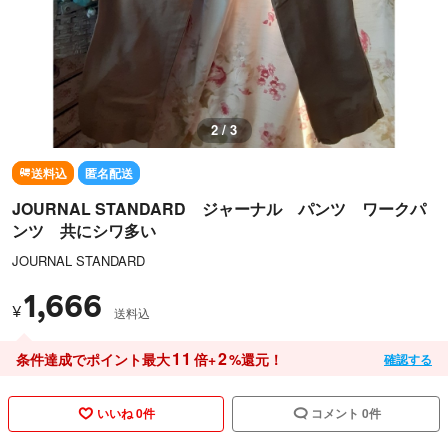
3 / 3
送料込
匿名配送
JOURNAL STANDARD ジャーナル パンツ ワークパ
ンツ 共にシワ多い
JOURNAL STANDARD
1,666
¥
送料込
11
2
条件達成でポイント最大
倍+
%還元！
確認する
いいね 0件
コメント 0件