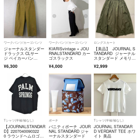
♪
ワークパンツ/カーゴパンツ
ワークパンツ/カーゴパンツ
ロングスカート
ジャーナルスタンダー
KIARISvintage × JOU
【美品】 JOURNAL S
ドラックス CLサー
RNALSTANDARD カー
TANDARD ジャーナル
ジ ベイカーパン
ゴスラックス
スタンダード メモリー
ツ M カーキ
ツイルギャザースカー
¥6,300
¥4,000
¥2,999
ト ボリュームスカート
Tシャツ(半袖/袖なし)
ポーチ
Tシャツ(半袖/袖なし)
【JOURNALSTANDAR
バニティポーチ JOUR
JOURNAL STANDAR
D】2207040090322
NAL STANDARD ジャ
D VERDANT TEE ホワ
0 ラウンドヘムロゴ半
ーナルスタンダード
イト 美品