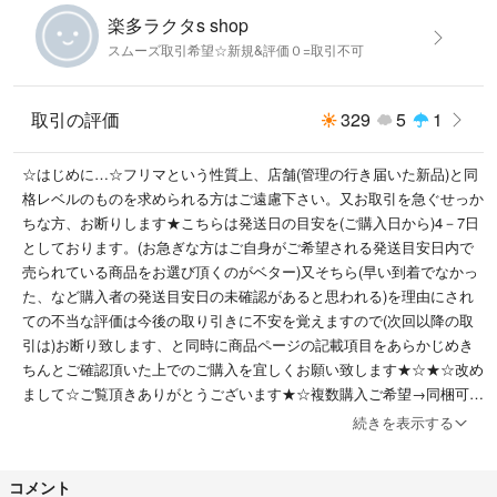
楽多ラクタs shop
スムーズ取引希望☆新規&評価０=取引不可
取引の評価
329
5
1
☆はじめに…☆フリマという性質上、店舗(管理の行き届いた新品)と同
格レベルのものを求められる方はご遠慮下さい。又お取引を急ぐせっか
ちな方、お断りします★こちらは発送日の目安を(ご購入日から)4－7日
としております。(お急ぎな方はご自身がご希望される発送目安日内で
売られている商品をお選び頂くのがベター)又そちら(早い到着でなかっ
た、など購入者の発送目安日の未確認があると思われる)を理由にされ
ての不当な評価は今後の取り引きに不安を覚えますので(次回以降の取
引は)お断り致します、と同時に商品ページの記載項目をあらかじめき
ちんとご確認頂いた上でのご購入を宜しくお願い致します★☆★☆改め
まして☆ご覧頂きありがとうございます★☆複数購入ご希望→同梱可能
な場合は可→先コメント下さい★☆★保管環境でペット、喫煙者はおり
続きを表示する
ません☆★☆★大型連休含む連休中や週末→金曜日から日、月曜いっぱ
い頃迄はお取り引き全般(ご連絡含め)お休みさせて頂くことがあります
コメント
のでお急ぎな方はご遠慮下さい☆★☆★☆