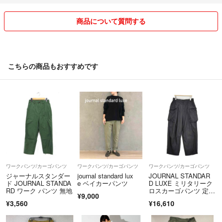
商品について質問する
こちらの商品もおすすめです
ワークパンツ/カーゴパンツ
ワークパンツ/カーゴパンツ
ワークパンツ/カーゴパンツ
ジャーナルスタンダー
journal standard lux
JOURNAL STANDAR
ド JOURNAL STANDA
e ベイカーパンツ
D LUXE ミリタリーク
RD ワーク パンツ 無地
ロスカーゴパンツ 定価
¥9,000
25300円 26SS ブラッ
¥3,560
¥16,610
ク レディース ジャー
ナルスタンダード ラッ
クス【中古】6-0519G