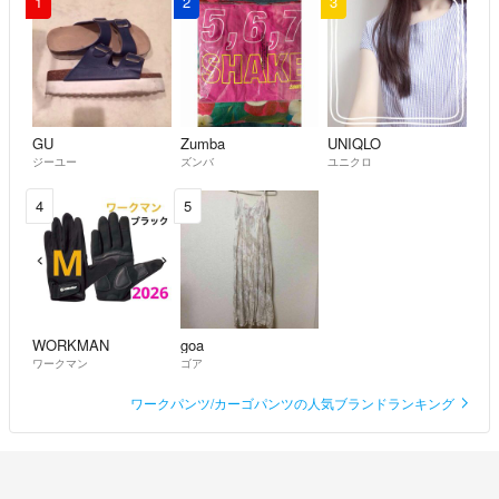
1
2
3
GU
Zumba
UNIQLO
ジーユー
ズンバ
ユニクロ
4
5
WORKMAN
goa
ワークマン
ゴア
ワークパンツ/カーゴパンツの人気ブランドランキング