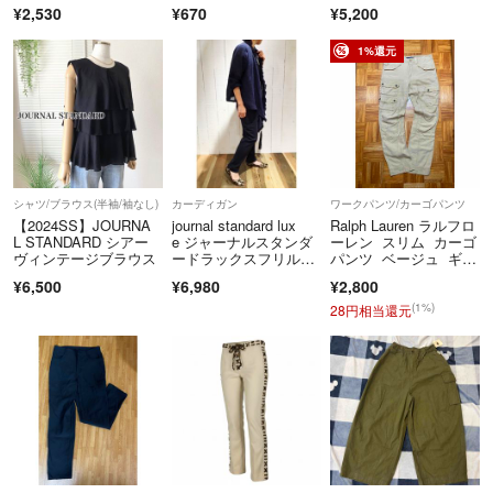
袖Tシャツ
¥2,530
¥670
¥5,200
1%還元
シャツ/ブラウス(半袖/袖なし)
カーディガン
ワークパンツ/カーゴパンツ
【2024SS】JOURNA
journal standard lux
Ralph Lauren ラルフロ
L STANDARD シアー
e ジャーナルスタンダ
ーレン スリム カーゴ
ヴィンテージブラウス
ードラックスフリルリ
パンツ ベージュ ギャ
ネンカーディガン ネ
ル
¥6,500
¥6,980
¥2,800
イビー
(1%)
28円相当還元