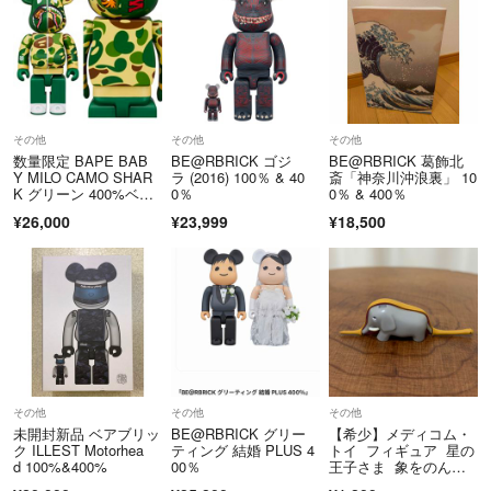
その他
その他
その他
数量限定 BAPE BAB
BE@RBRICK ゴジ
BE@RBRICK 葛飾北
Y MILO CAMO SHAR
ラ (2016) 100％ & 40
斎「神奈川沖浪裏」 10
K グリーン 400%ベア
0％
0％ & 400％
ブリック/未使用
¥26,000
¥23,999
¥18,500
その他
その他
その他
未開封新品 ベアブリッ
BE@RBRICK グリー
【希少】メディコム・
ク ILLEST Motorhea
ティング 結婚 PLUS 4
トイ フィギュア 星の
d 100%&400%
00％
王子さま 象をのんだ
蟒蛇