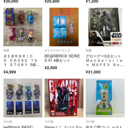
¥20,000
¥25,800
¥1,200
特撮
キャラクターグッズ
特撮
ＢＥ＠ＲＢＲＩＣ
BE@RBRICK SERIE
グローグー3点セット
Ｋ ＣＨＡＳＥ ＴＯ
S 51 4個セット
Ｍａｎｄａｌｏｒｉａ
Ｙ ＳＴＯＲＹ 5体セ
ｎ ＭＡＦＥＸ Ｎｏ．
¥2,500
ット トイストーリー
２００ Ｔ
¥4,999
¥31,000
その他
その他
その他
be@rbrick BASIC
Happyくじ スパイダー
中古 C賞はいしゃさん