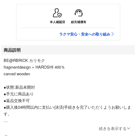
本人確認済
紛失補償有
ラクマ安心・安全への取り組み
商品説明
BE@RBRICK カリモク
fragmentdesign × HAROSHI 400％
carved wooden
●状態:新品未開封
●手元に商品あり
●返品交換不可
●購入後24時間以内に支払い(決済)手続きを完了いただくようお願いしま
す。
すり替え防止の為、返品・返金等はお断り致します。
続きを表示する
値下げ交渉はご遠慮させて頂きます。