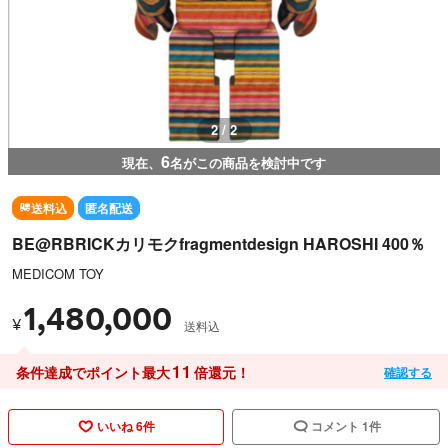
2 / 2
6
現在、
名がこの商品を検討中です
送料込
匿名配送
BE@RBRICKカリモクfragmentdesign HAROSHI 400％
MEDICOM TOY
1,480,000
¥
送料込
11
条件達成でポイント最大
倍還元！
確認する
いいね 6件
コメント 1件