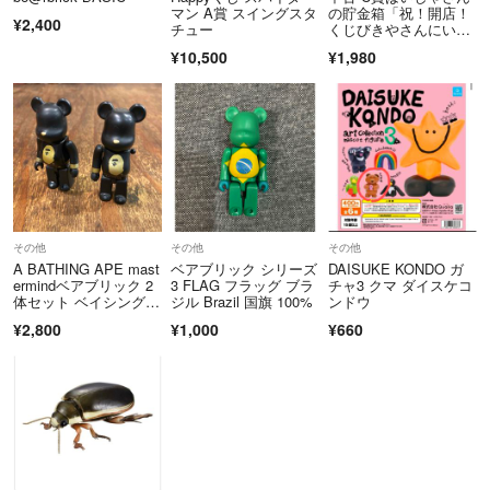
マン A賞 スイングスタ
の貯金箱「祝！開店！
¥2,400
チュー
くじびきやさんにいら
っしゃいませー/一番く
¥10,500
¥1,980
じたまごっちのプチプ
チおみせっち」
その他
その他
その他
A BATHING APE mast
ベアブリック シリーズ
DAISUKE KONDO ガ
ermindベアブリック 2
3 FLAG フラッグ ブラ
チャ3 クマ ダイスケコ
体セット ベイシングエ
ジル Brazil 国旗 100%
ンドウ
イプ マスターマインド
¥2,800
¥1,000
¥660
ジャパン