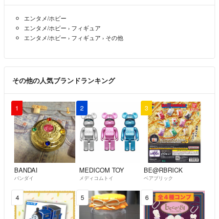
エンタメ/ホビー
エンタメ/ホビー
›
フィギュア
エンタメ/ホビー
›
フィギュア
›
その他
その他の人気ブランドランキング
1
2
3
BANDAI
MEDICOM TOY
BE@RBRICK
バンダイ
メディコムトイ
ベアブリック
4
5
6