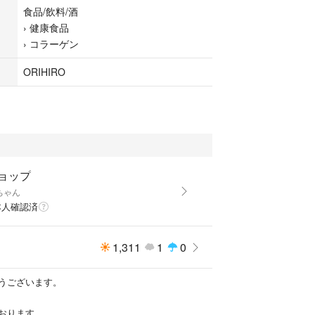
食品/飲料/酒
ットなし
›
健康食品
›
コラーゲン
おりますので、先に購入した方優先となり、突然削
ORIHIRO
す。ご了承下さい。
ョップ
ちゃん
本人確認済
1,311
1
0
うございます。
おります。