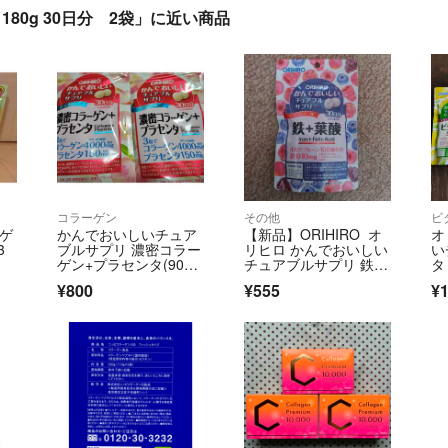
80g 30日分 2袋」に近い商品
コラーゲン
その他
ビ
ーゲ
かんでおいしいチュア
【新品】ORIHIRO オ
オ
3
ブルサプリ 濃密コラー
リヒロ かんでおいしい
い
ゲン+プラセンタ(90粒
チュアブルサプリ 鉄＋
タ
入)
葉酸
¥800
¥555
¥1