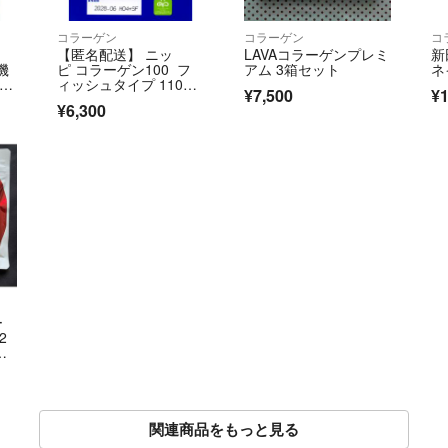
コラーゲン
コラーゲン
コ
【匿名配送】 ニッ
LAVAコラーゲンプレミ
新
機
ピ コラーゲン100 フ
アム 3箱セット
ネ
リメ
ィッシュタイプ 110g×
¥7,500
¥1
3袋
¥6,300
ー
2
安
関連商品をもっと見る