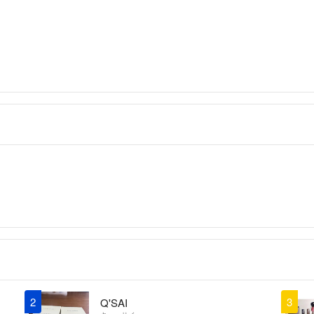
2
3
Q'SAI