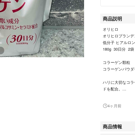
商品説明
オリヒロ
オリヒロプランデ
低分子 ヒアルロ
180g 30日分 2袋
コラーゲン顆粒
コラーゲンパウダ
ハリに大切なコラ
ドを配合。
無香料タイプで、
4ヶ月前
◆2026.3より自宅
他、日用品・サプ
商品情報
#あーちゃん日用