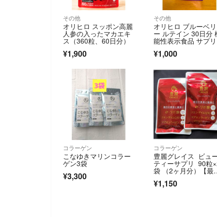
その他
その他
オリヒロ スッポン高麗
オリヒロ ブルーベリ
人参の入ったマカエキ
ー ルテイン 30日分 
ス（360粒、60日分）
能性表示食品 サプ
ント
¥1,900
¥1,000
コラーゲン
コラーゲン
こなゆきマリンコラー
豊麗グレイス ビュ
ゲン3袋
ティーサプリ 90粒×
袋 （2ヶ月分）【最
¥3,300
値】
¥1,150