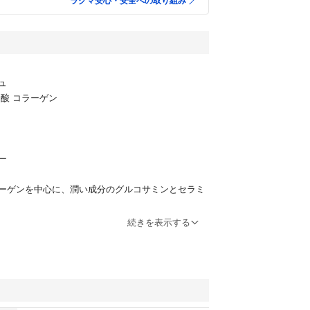
ラクマ安心・安全への取り組み
ュ
ン酸 コラーゲン
ー
ーゲンを中心に、潤い成分のグルコサミンとセラミ
飲み物や料理などに加えてご利用頂けます。
続きを表示する
保管 2027.12期限
リメント
品・サプリメント