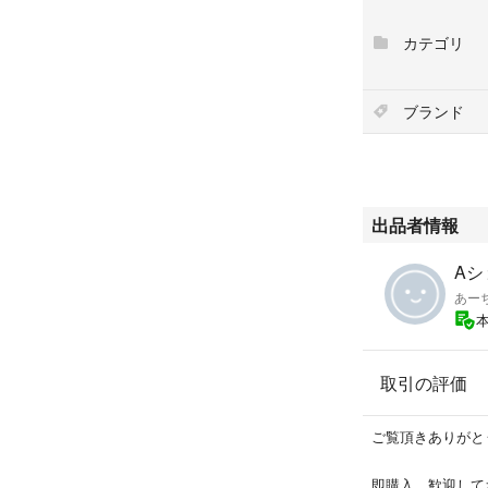
◆喫煙者なし・ペ
カテゴリ
◆即購入OK
◆ポスト投函
◆他でも出品して
ブランド
除する事が有りま
出品者情報
Aシ
あー
取引の評価
ご覧頂きありがと
即購入、歓迎して