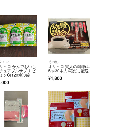
タミン
その他
リヒロ かんでおいし
オリヒロ 賢人の珈琲(4.
チュアブルサプリ ビ
5g×30本入)箱だし配送
ミンC(120粒)3袋
¥1,800
,000