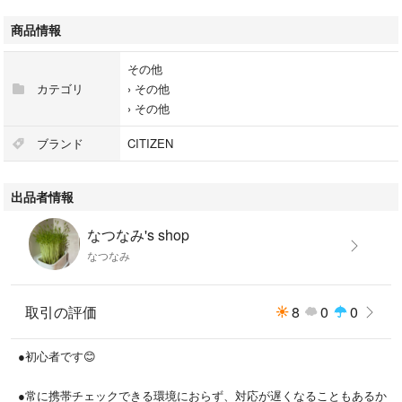
⚠️文字盤裏面→中央部分が、ややかすれ跡があります。
⚠️ベルト部分→全体にところどころ、かすれた跡があります。
商品情報
⚠️箱、外装はありません。
その他
カテゴリ
›
その他
›
その他
以下 他販売サイトからの引用です↓
ブランド
CITIZEN
●女の子たちにとって初めて出会うムーンフェイズがwiccaであることを願
出品者情報
って、時計を見るたびに楽しい気分になれるような要素を盛り込みまし
た。
なつなみ's shop
なつなみ
●月齢の月はwicca用に新しくデザインを興し、チャーミングな表情をみせ
ています。月が去った後には流れ星が姿をあらわします。
取引の評価
8
0
0
●精度：± 20秒／月
●重量： 71g
●初心者です😊
●厚み： 8.8mm
●ケース： ステンレス
●常に携帯チェックできる環境におらず、対応が遅くなることもあるか
●ガラス： 球面クリスタルガラス