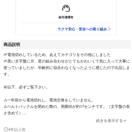
紛失補償有
ラクマ安心・安全への取り組み
商品説明
🌱電池切れしているため、あえてカテゴリをその他にしました
🌱黒い文字盤に月、星の組み合わせがとてもかわいくて気に入って大事に
使っていましたが、年齢的に似合わなくなったように感じたので出品しま
す。
🚨以下、必ずご覧下さい。
⚠️一年前から電池切れし、電池交換をしていません。
⚠️ベルトバックルを閉めた際の、周囲径が約17センチです。（文字盤の長
さ含めて）
⚠️文字盤ガラス面→右下に傷があります。その他は目視ではあまり目立ち
続きを表示する
ませんが、気になる方はご遠慮下さい。
4年以上前