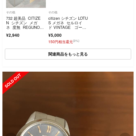
その他
その他
732 超美品 CITIZE
citizen シチズン LOTU
N シチズン メガ
S メガネ セルロイ
ネ 度無 REGUNO02
ド VINTAGE ゴール
09
ドカラー/カモフラ メ
¥2,940
¥5,000
ンズ / 241021001188
(3%)
150円相当還元
関連商品をもっと見る
SOLD OUT