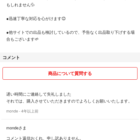
もしれません💦
●バンド： 三ツ折れプッシュ式中留
●機能：
●迅速丁寧な対応を心がけます😊
秒針停止装置
日付早修正装置
●他サイトでの出品も検討しているので、予告なく出品取り下げする場
月齢表示
合もございます🌱
日付（指針タイプ）表示
曜日（指針タイプ）表示
コメント
商品について質問する
遅い時間にご連絡して失礼しました
それでは、購入させていただきますのでよろしくお願いいたします。
monde
- 4年以上前
mondeさま
コメント返信おくれ、申し訳ありません。