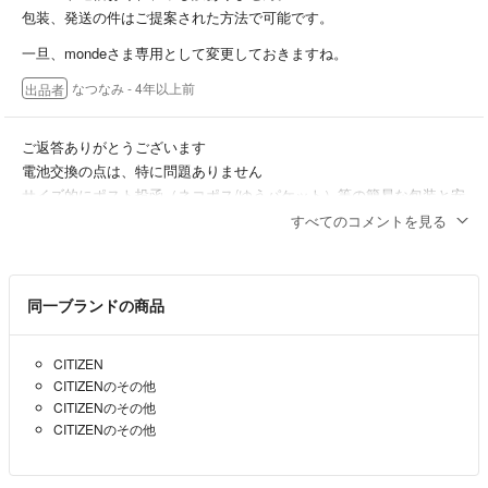
包装、発送の件はご提案された方法で可能です。
一旦、mondeさま専用として変更しておきますね。
なつなみ
- 4年以上前
出品者
ご返答ありがとうございます
電池交換の点は、特に問題ありません
サイズ的にポスト投函（ネコポス/ゆうパケット）等の簡易な包装と安
い発送で構いませんが、可能でしょうか？
すべてのコメントを見る
monde
- 4年以上前
同一ブランドの商品
mondeさま
こんばんは。購入のご検討どうもありがとうございます。
CITIZEN
まだ残っていますよ！
CITIZENのその他
ですが注意書きのとおり一年前から電池切れしていますが、その点は
CITIZENのその他
CITIZENのその他
大丈夫でしょうか？？
なつなみ
- 4年以上前
出品者