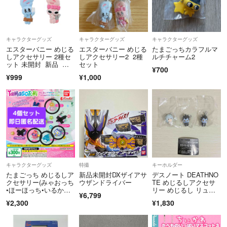
キャラクターグッズ
キャラクターグッズ
キャラクターグッズ
エスターバニー めじる
エスターバニー めじる
たまごっちカラフルマ
しアクセサリー 2種セ
しアクセサリー2 2種
ルチチャーム2
ット 未開封 新品 ガ
セット
¥700
チャガチャ リボンバ
¥999
¥1,000
ニー ブルーバニー
キャラクターグッズ
特撮
キーホルダー
たまごっち めじるしア
新品未開封DXザイアサ
デスノート DEATHNO
クセサリー(みゃおっち
ウザンドライバー
TE めじるしアクセサ
•ほーほっち•いるかっ
リー めじるし リュー
¥6,799
ち•べびまるっち＆りく
ク ニア
¥2,300
¥1,830
キッズ)4個セット