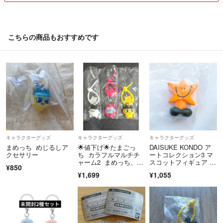
こちらの商品もおすすめです
キャラクターグッズ
キャラクターグッズ
キャラクターグッズ
まめっち めじるしア
🌟値下げ🌟たまごっ
DAISUKE KONDO ア
クセサリー
ち カラフルマルチチ
ートコレクション3 マ
ャーム2 まめっち、み
スコットフィギュア ほ
¥850
みっち、たまごっち(ピ
し 星
¥1,699
¥1,055
ンク)