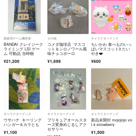
家庭用ゲーム機本体
その他
キャラクターグッズ
BANDAI クレイジーク
コメダ珈琲店 マスコ
ちいかわ 食べものいっ
ライミング LSI ゲー
ット＆シロノワール風
ぱいマスコット3 たい
ム 可動品 当時物
味チョコボーロ
やき❤️
¥21,200
¥1,699
¥600
キャラクターグッズ
キャラクターグッズ
キャラクターグッズ
ウサハナ キーリング
プリキュアオールスタ
新品未開封 mojojojo vo
ハンガー＆カラとも
ーズ変身めじるしアク
l.4 strowberry
セサリー
¥1,100
¥1,500