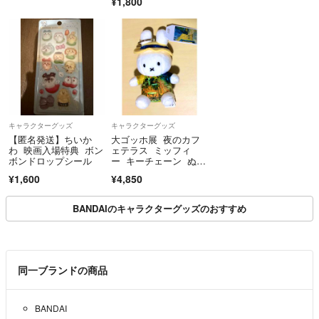
¥1,800
キャラクターグッズ
キャラクターグッズ
【匿名発送】ちいか
大ゴッホ展 夜のカフ
わ 映画入場特典 ボン
ェテラス ミッフィ
ボンドロップシール
ー キーチェーン ぬい
ぐるみ 小 新品未使
¥1,600
¥4,850
用 タグ付き
BANDAIのキャラクターグッズのおすすめ
同一ブランドの商品
BANDAI