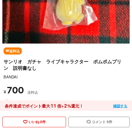
送料込
サンリオ ガチャ ライブキャラクター ポムポムプリ
ン 説明書なし
BANDAI
700
¥
送料込
11
2
条件達成でポイント最大
倍+
%還元！
確認する
いいね 0件
コメント 0件