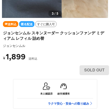
3 / 5
送料込
匿名配送
すぐに購入可
ジョンセンムル スキンヌーダー クッションファンデ ミデ
ィアム レフィル 詰め替
ジョンセンムル
1,899
¥
送料込
SOLD OUT
本人確認済
紛失補償有
ラクマ安心・安全への取り組み