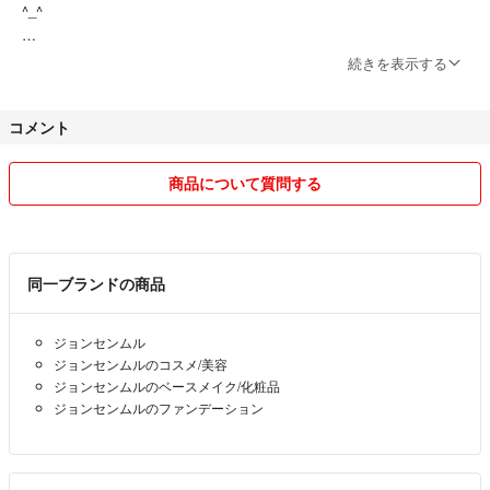
^_^
即購入OKです！
続きを表示する
平日でしたら即日〜翌日には発送しております。
いいね有りやコメントやり取り中でも、購入して頂いた方を優先させて
コメント
頂きます。
普通郵便の発送について。
商品について質問する
祝日と土日曜の配達がありません。そのため、木曜日（地域によっては
水曜日も）に発送しても翌週月曜日以降のお届けとなります。また、普
通扱いの郵便物の配達日数がこれまでよりも1日程度長くなっていま
す。
同一ブランドの商品
購入時に発送方法をご確認頂き、ご了承の上購入くださいませ。＋差額
上乗せでかんたんラクマパックへ変更可能ですので、その場合は購入前
ジョンセンムル
にコメント下さい。
ジョンセンムルのコスメ/美容
ジョンセンムルのベースメイク/化粧品
※不良品などがあった場合、受取評価される前にコメントにてお問い合
ジョンセンムルのファンデーション
わせください。評価された後ですと対応が出来なくなります。
禁煙家庭、ペット居ません。