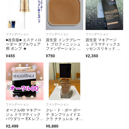
ファンデーション
ファンデーション
ファンデーション
■改良版■ エスティロ
資生堂 インテグレー
資生堂 マキアージ
ーダー ダブルウェア
ト プロフィニッシュ
ュ ドラマティックエ
用 ポンプ ★
ファンデーション オ
ッセンスリキッド ベ
ークル30 レフィル
ビーピンクオークル0
¥455
¥750
¥2,350
0(25ml)
ファンデーション
ファンデーション
オークル00 マキアー
クレ・ド・ポー ボー
ジュ ドラマティック
テ タンフリュイドエ
パウダリー EX レフィ
クラ ナチュレル オー
ル
クル00
¥2,499
¥6,880