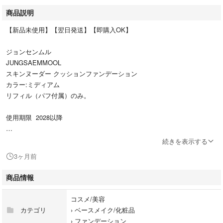
商品説明
【新品未使用】【翌日発送】【即購入OK】
ジョンセンムル
JUNGSAEMMOOL
スキンヌーダー クッションファンデーション
カラー:ミディアム
リフィル（パフ付属）のみ。
使用期限 2028以降
お色、特徴等2枚目画像ご確認くださいませ。
続きを表示する
1枚目画像のものをクッションシートで梱包して発送致します。
3ヶ月前
4枚目画像はケースにセットした参考画像です。ケースは付きません。
つい最近レフィルのパッケージデザインがマイナーチェンジされたようで
商品情報
す。ロゴの色が若干変わっています
コスメ/美容
カテゴリ
›
ベースメイク/化粧品
複数おまとめ、他出品とおまとめで送料＋お気持ち値引きいたします♪購
›
ファンデーション