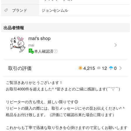
入前にコメントでお伝えください。
単体でのお値引きはできません。
ブランド
ジョンセンムル
成分：水,_シクロペンタシロキサン,_酸化チタン,_メトキシケイヒ酸エチ
出品者情報
ルヘキシル,_トリメチルシロキシケイ酸,_グリセリン,_サリチル酸エチル
ヘキシル,_PEG-10ジメチコン,_BG,_ナイアシンアミド,_エチルヘキサン
mai's shop
酸セチル,_ペンチレングリコール,_酸化鉄,_(ビニルピロリドン/ヘキサデセ
mai
ン)コポリマー,_カプリリルメチコン,_ポリプロピルシルセスキオキサン,_
本人確認済
硫酸Mg,_フェノキシエタノール,_セチルPEG/PPG-10/1ジメチコン,_ステ
アリン酸,_合成フルオロフロゴパイト,_ジステアルジモニウムヘクトライ
ト,_アルミナ,_(アクリレーツ/ジメチコン)コポリマー,_トリエトキシカプ
取引の評価
4,215
12
0
リリルシラン,_水酸化Al,_ジメチコン,_香料,_エチルヘキシルグリセリン,_
ジメチコンクロスポリマー,_アデノシン,_EDTA-2Na,_(ジメチコン/ビニル
ご覧頂きありがとうございます！
ジメチコン)クロスポリマー,_マイカ,_酸化スズ,_ポリグルタミン酸
お取引4000件を超えました^ ^皆さまとのご縁に感謝します(⌒▽⌒)
注意！
リピーターの方も増え、嬉しい限りです😊
個人保管です。神経質な方はご遠慮下さい。
リピートの購入の際には、取引メッセージにその旨お伝えください^ ^
ご理解いただける方のみお願いいたします。
粗品をお付け致します。（評価にて確認出来た場合に限ります）
これからも丁寧で迅速な取り引きを心掛けますので宜しくお願いします