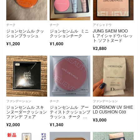
チーク
チーク
アイシャドウ
ジョンセンムル クッ
ジョンセンムル ミニ
JUNG SAEM MOO
ションブラッシュ
クッションチーク
L アイシャドウパレッ
ト ソフトヌード
¥1,200
¥1,600
¥2,880
ファンデーション
チーク
ファンデーション
ジョンセンムル スキ
ジョンセンムル アー
DIORSNOW UV SHIE
ンヌーダークッション
ティストクッションブ
LD CUSHION C03
ファンデ フェア
ラッシュ チーク レ
¥3,000
アローズ ４ｇ
¥2,000
¥1,340