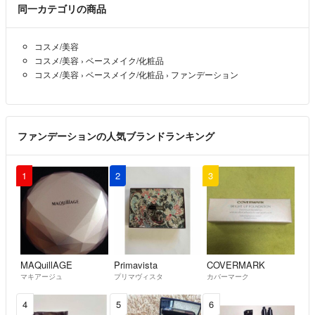
同一カテゴリの商品
コスメ/美容
コスメ/美容
›
ベースメイク/化粧品
コスメ/美容
›
ベースメイク/化粧品
›
ファンデーション
ファンデーションの人気ブランドランキング
1
2
3
MAQuillAGE
Primavista
COVERMARK
マキアージュ
プリマヴィスタ
カバーマーク
4
5
6