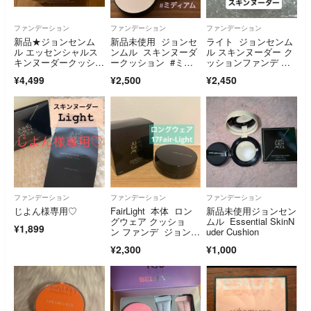
ファンデーション
ファンデーション
ファンデーション
新品★ジョンセンム
新品未使用 ジョンセ
ライト ジョンセンム
ル エッセンシャルス
ンムル スキンヌーダ
ル スキンヌーダー ク
キンヌーダークッショ
ークッション #ミデ
ッションファンデ 本
ン クリームピンク
ィアム
体
¥4,499
¥2,500
¥2,450
ファンデーション
ファンデーション
ファンデーション
じよん様専用♡
FairLight 本体 ロン
新品未使用ジョンセン
グウェア クッショ
ムル Essential SkinN
¥1,899
ン ファンデ ジョンセ
uder Cushion
ンムル
¥2,300
¥1,000