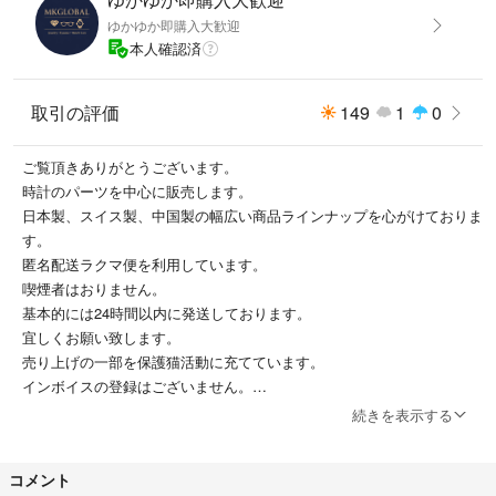
ゆかゆか即購入大歓迎
本人確認済
取引の評価
149
1
0
ご覧頂きありがとうございます。
時計のパーツを中心に販売します。
日本製、スイス製、中国製の幅広い商品ラインナップを心がけておりま
す。
匿名配送ラクマ便を利用しています。
喫煙者はおりません。
基本的には24時間以内に発送しております。
宜しくお願い致します。
売り上げの一部を保護猫活動に充てています。
インボイスの登録はございません。
続きを表示する
古物商
株式会社MK商会
コメント
埼玉県公安委員会