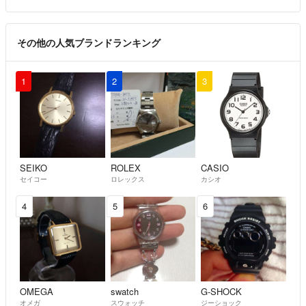
その他の人気ブランドランキング
1
2
3
SEIKO
ROLEX
CASIO
セイコー
ロレックス
カシオ
4
5
6
OMEGA
swatch
G-SHOCK
オメガ
スウォッチ
ジーショック