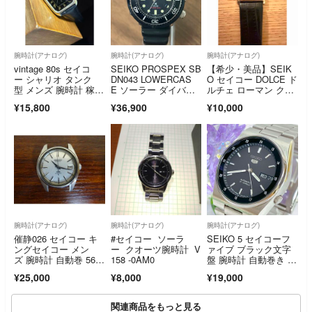
腕時計(アナログ)
腕時計(アナログ)
腕時計(アナログ)
vintage 80s セイコ
SEIKO PROSPEX SB
【希少・美品】SEIK
ー シャリオ タンク
DN043 LOWERCAS
O セイコー DOLCE ド
型 メンズ 腕時計 稼働
E ソーラー ダイバ
ルチェ ローマン クォ
品 新品革ベルト 黒文
ー 200m セイコー プ
ーツ 6020-5470
¥15,800
¥36,900
¥10,000
字盤
ロスペックス V147
腕時計(アナログ)
腕時計(アナログ)
腕時計(アナログ)
催静026 セイコー キ
#セイコー ソーラ
SEIKO 5 セイコーフ
ングセイコー メン
ー クオーツ腕時計 V
ァイブ ブラック文字
ズ 腕時計 自動巻 562
158 -0AM0
盤 腕時計 自動巻き 裏
5-7000 ジャンク
スケ #742
¥25,000
¥8,000
¥19,000
関連商品をもっと見る