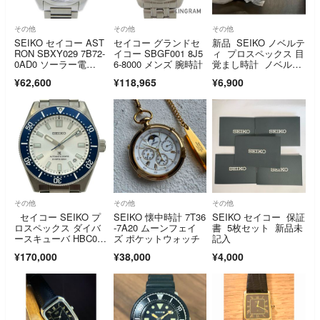
その他
その他
その他
SEIKO セイコー AST
セイコー グランドセ
新品 SEIKO ノベルテ
RON SBXY029 7B72-
イコー SBGF001 8J5
ィ プロスペックス 目
0AD0 ソーラー電
6-8000 メンズ 腕時計
覚まし時計 ノベルテ
波 アストロン オリジ
ィ
¥62,600
¥118,965
¥6,900
ン 39mm チタン 日本
製 ホワイト 白 28013
139
その他
その他
その他
セイコー SEIKO プ
SEIKO 懐中時計 7T36
SEIKO セイコー 保証
ロスペックス ダイバ
-7A20 ムーンフェイ
書 5枚セット 新品未
ースキューバ HBC005
ズ ポケットウォッチ
記入
J(6R55-00S0) シルバ
¥170,000
¥38,000
¥4,000
ー ステンレススチー
ル 自動巻き メンズ 腕
時計