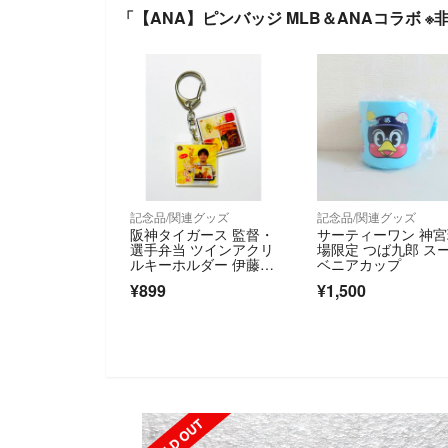
「【ANA】ピンバッジ MLB＆ANAコラボ 
記念品/関連グッズ
記念品/関連グッズ
阪神タイガース 監督・
サーティーワン 神
選手弁当 ツインアクリ
場限定 つば九郎 ス
ルキーホルダー 伊藤将
ベニアカップ
司
¥899
¥1,500
SOLD OUT