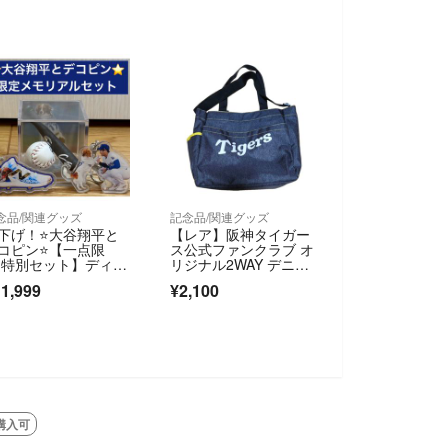
念品/関連グッズ
記念品/関連グッズ
下げ！⭐️大谷翔平と
【レア】阪神タイガー
コピン⭐️【一点限
ス公式ファンクラブ オ
 特別セット】ディス
リジナル2WAY デニム
レイ＆キーホルダー
トートバッグ
1,999
¥2,100
︎2点 ドジャース サイ
プリントボール＆バ
ト
購入可