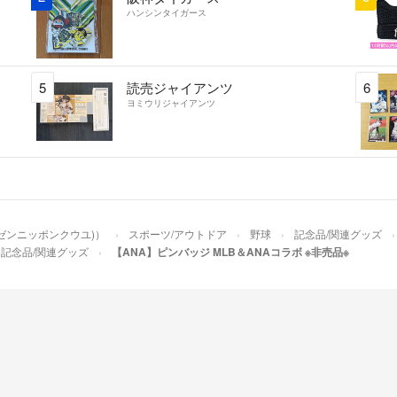
ハンシンタイガース
5
読売ジャイアンツ
6
ヨミウリジャイアンツ
(ゼンニッポンクウユ)）
スポーツ/アウトドア
野球
記念品/関連グッズ
記念品/関連グッズ
【ANA】ピンバッジ MLB＆ANAコラボ ※非売品※