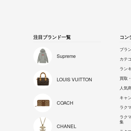
注目ブランド一覧
コン
ブラ
Supreme
カテ
ラン
買取
LOUIS
VUITTON
人気
キャ
COACH
ラクマp
ラク
集
CHANEL