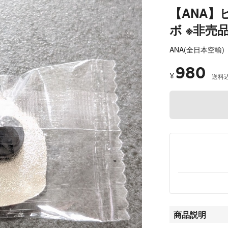
【ANA】
ボ ※非売品
ANA(全日本空輸)
980
¥
送料
商品説明