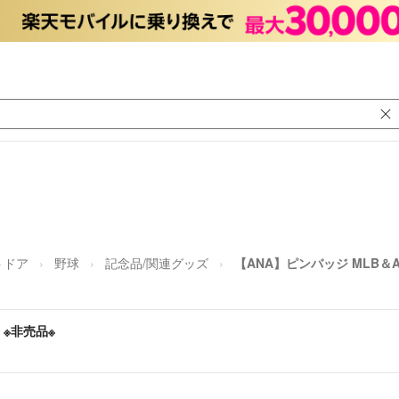
トドア
野球
記念品/関連グッズ
【ANA】ピンバッジ MLB＆A
 ※非売品※