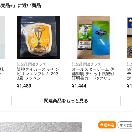
※非売品※」に近い商品
記念品/関連グッズ
記念品/関連グッズ
記
宮球
阪神タイガース チャン
オールスターゲーム 佐
値
ー
ピオンエンブレム 202
藤輝明 チケット風観戦
デ
3風 ワッペン
証明書カード&クリア
定
ファイル
プ
¥1,480
¥1,444
¥1
✖
ン
ッ
関連商品をもっと見る
SOLD OUT
送料込
すぐに