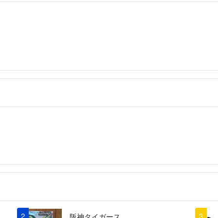
2
3
阪神タイガース