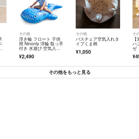
🍀子供の成長ス
機会のなかったお
検品などに不備が
その他
その他
そ
📮配送方法につい
R
浮き輪 フロート 子供
バスチェア空気入れタ
【
送料込みでの出品
ベ
用 Ninonly 浮輪 取っ手
イプくま柄
ハ
勝手言いますが、
ン
付き 水遊び 空気入
ゼ
¥1,050
シ
れ プ
ー
普通郵便など追跡
¥2,490
¥4
一の場合でも対処
ご心配な方は別途
その他をもっと見る
変更できますので
✉️おまとめご購
せ。
たくさんのお願い