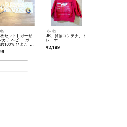
ピードが予想よりも早く、サイズアウトしたり着せる
洋服などを中心に出品いたします。素人ですので、
ある場合がございます。ご了承くださいませ。
の他
その他
て📮
3枚セット】ガーゼ
JR、貨物コンテナ、ト
がほとんどです。
ンカチ ベビー ガー
レーナー
なるべく安い送料で送る手段を選んでおります。
 綿100% ひよこ プ
¥2,199
さん 長い
や保証のない方法で送った場合、届かないなど万が
99
できかねます。ご了承ください。
送料をお支払いいただければ保証のある配送方法に
、ご購入前にご相談くださいませ。
入をご検討の方はメッセージにてお知らせくださいま
がございますが、良いご縁がありますように。。