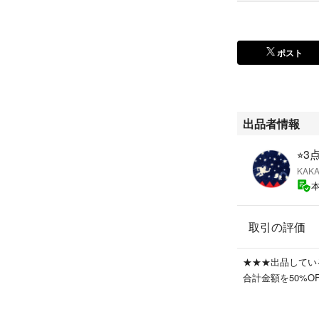
ポスト
出品者情報
⭐︎
KAK
取引の評価
★★★出品してい
合計金額を50%O