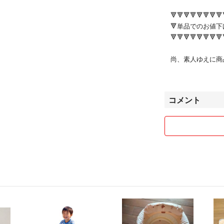
🔻🔻🔻🔻🔻🔻🔻🔻
🔻単品でのお値下
🔻🔻🔻🔻🔻🔻🔻🔻
尚、素人ゆえに商
ますがご了承くだ
コメント
ご覧いただきあり
※ペット・喫煙者
いくつかお願いが
🍀小さな子供が
もございます。ご
🍀なるべくお求
を使用いたします