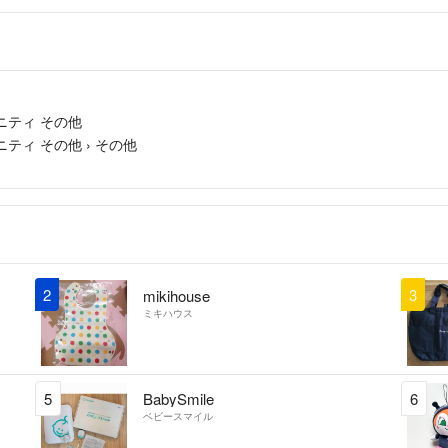
ニティ その他
ニティ その他
›
その他
2
3
mikihouse
ミキハウス
5
BabySmile
6
ベビースマイル