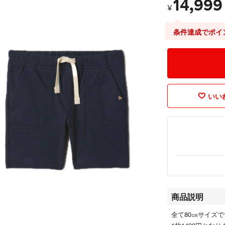
14,999
¥
条件達成でポイ
いいね
商品説明
全て80㎝サイズで