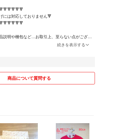
🔻🔻🔻🔻🔻🔻
げには対応しておりません🔻
🔻🔻🔻🔻🔻🔻
品説明や梱包など…お取引上、至らない点がござい
さいませ。
続きを表示する
がとうございます。
はおりません。
商品について質問する
ございます。
いるため、メッセージの返信やご連絡が遅くなる場合
了承くださいませ。
めやすい価格設定にする為、梱包資材は再利用のもの
。ご理解くださいませ。