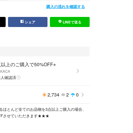
購入の流れを確認する
シェア
LINEで送る
3点以上のご購入で50%OFF⭐︎
AKACA
本人確認済
2,734
2
0
るほとんど全てのお品物を3点以上ご購入の場合、
FFさせていただきます★★★