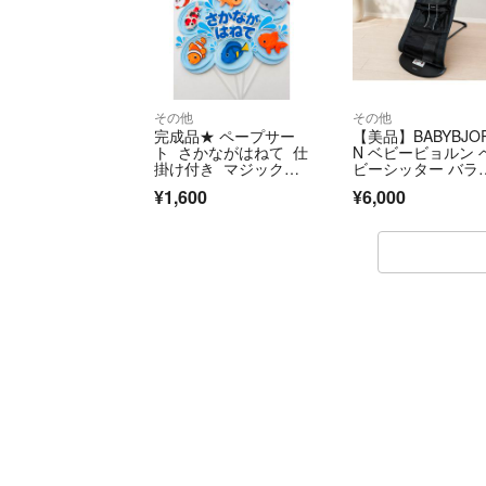
その他
その他
完成品★ ペープサー
【美品】BABYBJO
ト さかながはねて 仕
N ベビービョルン 
掛け付き マジックテ
ビーシッター バラ
ープ マグネット
ス バウンサー メッ
¥1,600
¥6,000
ュ ブラック