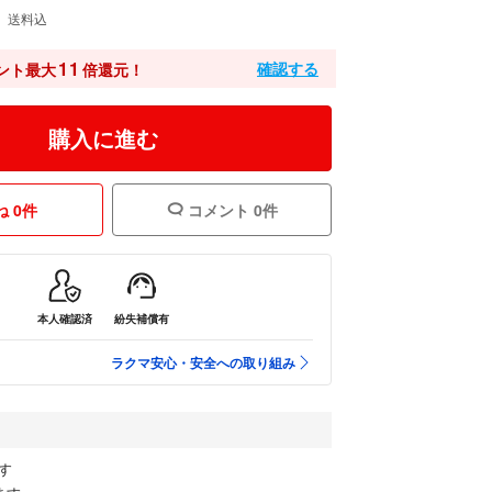
送料込
11
確認する
ント最大
倍還元！
購入に進む
 0件
コメント 0件
本人確認済
紛失補償有
ラクマ安心・安全への取り組み
す