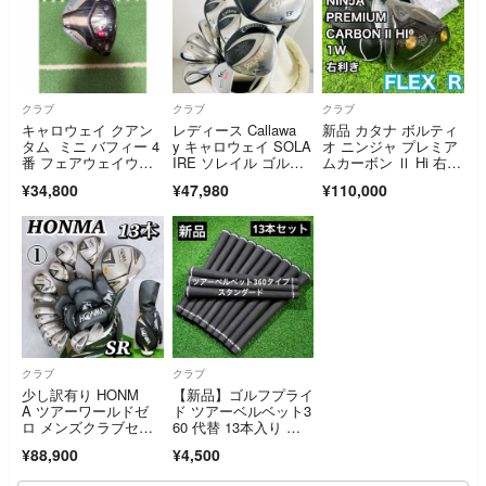
クラブ
クラブ
クラブ
キャロウェイ クアン
レディース Callawa
新品 カタナ ボルティ
タム ミニ バフィー 4
y キャロウェイ SOLA
オ ニンジャ プレミア
番 フェアウェイウッ
IRE ソレイル ゴルフ
ムカーボン Ⅱ Hi 右 1
ド ヘッド
クラブセット ゴルフ
W R KATANA VOLTI
¥34,800
¥47,980
¥110,000
セット クラブセッ
O NINJA
ト 初心者 入門 右利
き パター付 安価 EC-
104
クラブ
クラブ
少し訳有り HONM
【新品】ゴルフプライ
A ツアーワールドゼ
ド ツアーベルベット3
ロ メンズクラブセッ
60 代替 13本入り ゴ
ト 13本 SR 初心者 入
ルフグリップ
¥88,900
¥4,500
門 バッグ付 ホンマ 入
門ゴルフフルセット