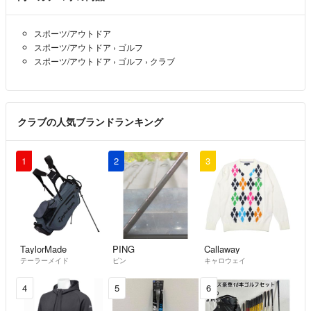
スポーツ/アウトドア
スポーツ/アウトドア
›
ゴルフ
スポーツ/アウトドア
›
ゴルフ
›
クラブ
クラブの人気ブランドランキング
1
2
3
TaylorMade
PING
Callaway
テーラーメイド
ピン
キャロウェイ
4
5
6