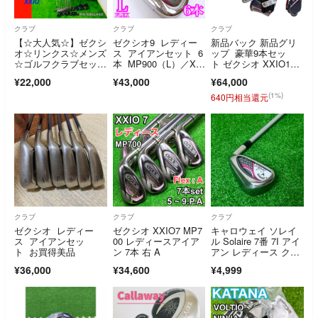
クラブ
クラブ
クラブ
【☆大人気☆】ゼクシ
ゼクシオ9 レディー
新品バック 新品グリ
オ☆リンクス☆メンズ
ス アイアンセット 6
ップ 豪華9本セッ
☆ゴルフクラブセット
本 MP900（L）／XXI
ト ゼクシオ XXIO10
☆初心者☆14本
O9
代目MP1000 レディー
¥22,000
¥43,000
¥64,000
スゴルフクラブセッ
ト フレックスL 右
(1%)
640円相当還元
クラブ
クラブ
クラブ
ゼクシオ レディー
ゼクシオ XXIO7 MP7
キャロウェイ ソレイ
ス アイアンセッ
00 レディースアイア
ル Solaire 7番 7I アイ
ト お買得美品
ン 7本 右 A
アン レディース クラ
ブ
¥36,000
¥34,600
¥4,999