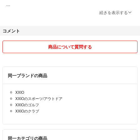
★ご質問等ございましたらお気軽にコメント頂けると嬉しいです
お取引終了まで誠意を持って対応させて頂きます。
続きを表示する
宜しくお願いします！
【検索ワード↓】
コメント
山口県公安委員会 古物商許可取得
12代目
ネイビー
商品について質問する
初心者
中級者
上級者
アベレージゴルファー
同一ブランドの商品
ゴルフクラブ
カーボンシャフト
右
XXIO
単体
XXIOのスポーツ/アウトドア
単品
XXIOのゴルフ
メンズ
XXIOのクラブ
優しい
硬さ...R(M-37/R-1)
利き腕...右
同一カテゴリの商品