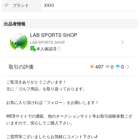
ブランド
XXIO
【状態】
出品者情報
小傷・擦り傷がございますが、深い傷は無く、性能に影響する様な欠陥は
ございません。グリップまだご使用可能です。
LAB SPORTS SHOP
LAB SPORTS SHOP
本人確認済
【送料・発送について】
★全国送料無料
取引の評価
497
0
0
★追跡可能な発送方法にてお送りします。
（佐川急便使用予定 ※一部エリアはヤマト運輸）
ご覧頂きありがとうございます！
主に「ゴルフ用品」を取り扱っております。
お気に入り頂ければ「フォロー」をお願いします！
【その他】
★お値下げ交渉ご遠慮下さい
WEBサイトでの通販、他のオークションサイト等お取引経験多数ござ
★即購入歓迎します
いますので、安心してご購入下さい。
★簡易清掃済み
★ダンボール、緩衝材を使用し丁寧に梱包します
ご質問等ございましたらお気軽にコメント下さい♪