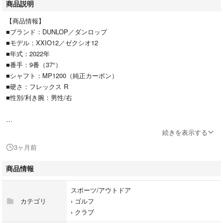
商品説明
【商品情報】
■ブランド：DUNLOP／ダンロップ
■モデル：XXIO12／ゼクシオ12
■年式：2022年
■番手：9番（37°）
■シャフト：MP1200（純正カーボン）
■硬さ：フレックス R
■性別/利き腕：男性/右
続きを表示する
【スペック】
3ヶ月前
■クラブ長さ(インチ):約36.25
■バランス:C8
商品情報
■重量(g):約374
※簡易計測の為、少しの誤差はご容赦ください。
スポーツ/アウトドア
※標準スペック品です（カスタム無し）
カテゴリ
›
ゴルフ
※長さ測定方法は〈ダンロップ式〉で計測しています。
›
クラブ