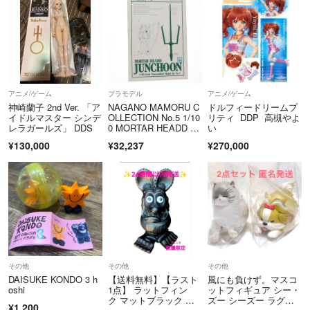
アニメ/ゲーム
プラモデル
アニメ/ゲーム
神崎蘭子 2nd Ver. 「ア
NAGANO MAMORU C
ドルフィードリームプ
イドルマスター シンデ
OLLECTION No.5 1/10
リティ DDP 高槻やよ
レラガールズ」 DDS
0 MORTAR HEADD JU
い
NCHOON(モーターヘ
¥130,000
¥32,237
¥270,000
ッド ジュノーン) ファ
イブスター物語 ガレー
ジキット プラモデ
ル ボークス
その他
その他
その他
DAISUKE KONDO 3 h
【送料無料】【ラスト
風にも負けず。マスコ
oshi
1点】 ラットフィン
ットフィギュア シー・
ク マットブラック フ
ズー シーズー ラグド
¥1,200