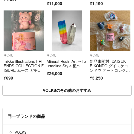
ィギュア
ール ガチャ
¥11,000
¥1,190
その他
その他
その他
mikko illustrations FRI
Mineral Resin Art 〜To
新品未開封 DAISUK
ENDS COLLECTION F
urmaline Style 極〜
E KONDO ダイスケコ
IGURE ムース ガチ
ンドウ アートコレクシ
¥26,000
ャ 新品未開封
ョン3 マスコットフィ
¥699
¥3,250
ギュア3 コンプリート
セット
VOLKSのその他のおすすめ
同一ブランドの商品
VOLKS