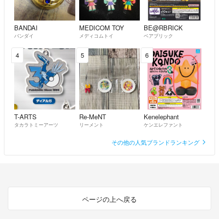
BANDAI
MEDICOM TOY
BE@RBRICK
バンダイ
メディコムトイ
ベアブリック
4
5
6
T-ARTS
Re-MeNT
Kenelephant
タカラトミーアーツ
リーメント
ケンエレファント
その他の人気ブランドランキング
ページの上へ戻る