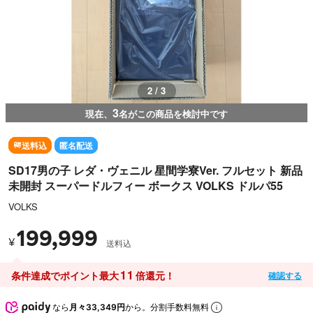
2 / 3
3
現在、
名がこの商品を検討中です
送料込
匿名配送
SD17男の子 レダ・ヴェニル 星間学寮Ver. フルセット 新品
未開封 スーパードルフィー ボークス VOLKS ドルパ55
VOLKS
199,999
¥
送料込
11
条件達成でポイント最大
倍還元！
確認する
なら
月々33,349円
から。分割手数料無料