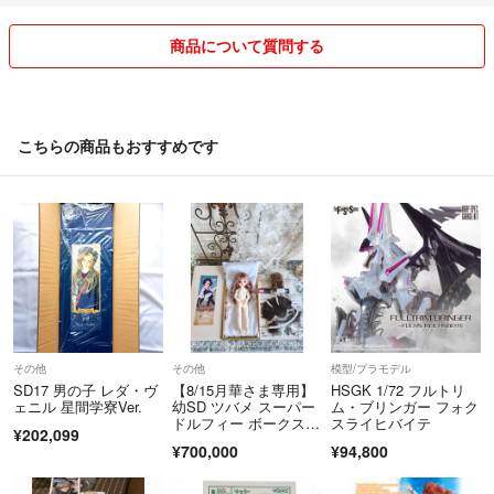
商品について質問する
こちらの商品もおすすめです
その他
その他
模型/プラモデル
SD17 男の子 レダ・ヴ
【8/15月華さま専用】
HSGK 1/72 フルトリ
ェニル 星間学寮Ver.
幼SD ツバメ スーパー
ム・ブリンガー フォク
ドルフィー ボークス Y
スライヒバイテ
¥202,099
SD
¥700,000
¥94,800