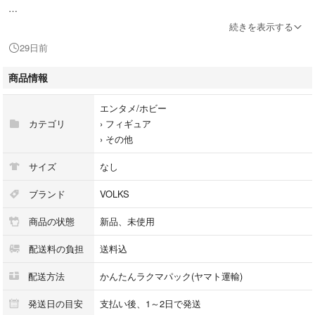
ドレスデザイン
続きを表示する
ボークス・ドール企画室
29日前
瞳
商品情報
HGグラスアイ：Rose Gray with Black line：18/7mm（ボークス・オリジ
ナルカラー）
エンタメ/ホビー
右向き（向かって左向き）に取り付け
カテゴリ
›
フィギュア
›
その他
メイク
造形村エアブラシメイク・ヘッドメイクUVコーティング済
サイズ
なし
ウィッグ
ブランド
VOLKS
オリジナルスタイル、DDサイズ
商品の状態
新品、未使用
ボディ
配送料の負担
送料込
SD17男の子ボディ ピュアスキン フェア肌（SC-01） UVプロテクト仕様
配送方法
かんたんラクマパック(ヤマト運輸)
ハンド
SD17B-H-01
発送日の目安
支払い後、1～2日で発送