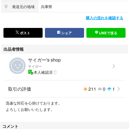
発送元の地域
兵庫県
セット内容
ドール本体、ウィッグ、眼鏡、ベレー帽、チェーン飾り、ケープ付きセー
購入の流れを確認する
ラーベスト、スカーフ、ブラウス、サスペンダー付きスラックス、下着、
ソックス、ローファー、オーナー様限定販売商品のご案内
ポスト
シェア
LINEで送る
#ボークス #volks #スーパードルフィー #sd17b #sd17男の子 #レダヴェニ
ル #星間学寮 #ドールズパーティー55 #ドルパ55
出品者情報
サイガー's shop
サイガー
本人確認済
取引の評価
211
0
1
迅速な対応を心掛けております。
よろしくお願いいたします。
コメント