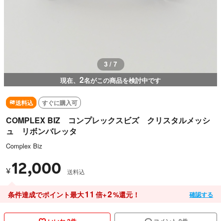
3 / 7
2
現在、
名がこの商品を検討中です
送料込
すぐに購入可
COMPLEX BIZ コンプレックスビズ クリスタルメッシ
ュ リボンバレッタ
Complex Biz
12,000
¥
送料込
11
2
条件達成でポイント最大
倍+
%還元！
確認する
いいね 2件
コメント 0件