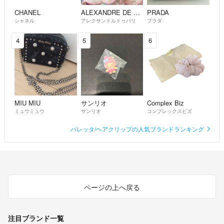
CHANEL
ALEXANDRE DE PARIS
PRADA
シャネル
アレクサンドルドゥパリ
プラダ
4
5
6
MIU MIU
サンリオ
Complex Biz
ミュウミュウ
サンリオ
コンプレックスビズ
バレッタ/ヘアクリップの人気ブランドランキング
ページの上へ戻る
注目ブランド一覧