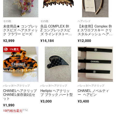
その他
その他
ヘアバンド
未使用品★ コンプレッ
良品 COMPLEX BI
【未使用】Complex Bi
クスビズ ヘアスティッ
Z コンプレックスビ
z スワロフスキー クリ
ク フラワー ビーズ
ズ ラインドストー
スタルメッシュ ヘアバ
ン バンスクリップ ヘ
ンド
¥2,999
¥14,184
¥12,000
アクリップ ブラウ
ン レディース 古着 中
古 USED
1%還元
バレッタ/ヘアクリップ
バレッタ/ヘアクリップ
バレッタ/ヘアクリップ
CHANELヘアクリップ
Herlipto ヘアクリッ
CHANEL ノベルティ
CHANEL保存袋2点セ
プ ブラック ハート型
ー ヘアピン
ット
¥3,000
¥3,400
¥1,990
(1%)
19円相当還元