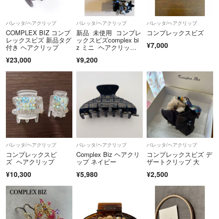
バレッタ/ヘアクリップ
バレッタ/ヘアクリップ
バレッタ/ヘアクリップ
COMPLEX BIZ コンプ
新品 未使用 コンプレ
コンプレックスビズ
レックスビズ 新品タグ
ックスビズcomplex bi
¥7,000
付き ヘアクリップ
z ミニ ヘアクリッ
プ 黒 バレッタ 髪留
¥23,000
¥9,200
め オシャレ ビジュ付
き
バレッタ/ヘアクリップ
バレッタ/ヘアクリップ
バレッタ/ヘアクリップ
コンプレックスビ
Complex Biz ヘアクリ
コンプレックスビズ デ
ズ ヘアクリップ
ップ ネイビー
ザートクリップ 大
¥10,300
¥5,980
¥2,500