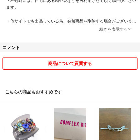
・梱包時には、自宅にある箱や袋などを再利用させて頂く場合がござい
ます。
・他サイトでも出品している為、突然商品を削除する場合がございま
す。
続きを表示する
・諸事情により、コメントへの返信が遅くなる場合もございますが、必
コメント
ず返信させて頂きます。
・商品の保管には十分注意しておりますが、出品後数ヶ月経っている商
商品について質問する
品は商品の状態を確認させて頂きたいので、お手数ですが、ご購入前に
コメント頂けますと有り難いです。
商品への質問、同梱のご依頼などがございましたら、コメントにてお気
こちらの商品もおすすめです
軽にお知らせ下さい。
よろしくお願い致します。
最後までご覧頂き、ありがとうございました(⁠*⁠˘⁠︶⁠˘⁠*⁠)⁠♪