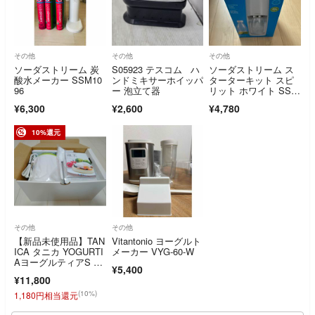
その他
その他
その他
ソーダストリーム 炭
S05923 テスコム ハ
ソーダストリーム ス
酸水メーカー SSM10
ンドミキサーホイッパ
ターターキット スピ
96
ー 泡立て器
リット ホワイト SSM
1066
¥6,300
¥2,600
¥4,780
10%還元
その他
その他
【新品未使用品】TAN
Vitantonio ヨーグルト
ICA タニカ YOGURTI
メーカー VYG-60-W
AヨーグルティアS マ
¥5,400
ルチセット グリー
¥11,800
ン YS-01MG
(10%)
1,180円相当還元