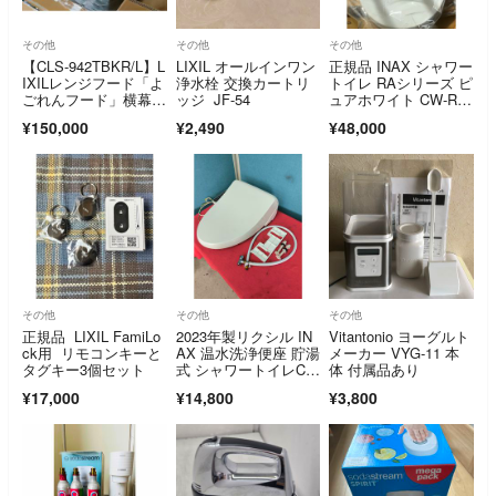
その他
その他
その他
【CLS-942TBKR/L】L
LIXIL オールインワン
正規品 INAX シャワー
IXILレンジフード「よ
浄水栓 交換カートリ
トイレ RAシリーズ ピ
ごれんフード」横幕板
ッジ JF-54
ュアホワイト CW-RA
付き
A2／
¥150,000
¥2,490
¥48,000
その他
その他
その他
正規品 LIXIL FamiLo
2023年製リクシル IN
Vitantonio ヨーグルト
ck用 リモコンキーと
AX 温水洗浄便座 貯湯
メーカー VYG-11 本
タグキー3個セット
式 シャワートイレCW
体 付属品あり
-RG1
¥17,000
¥14,800
¥3,800