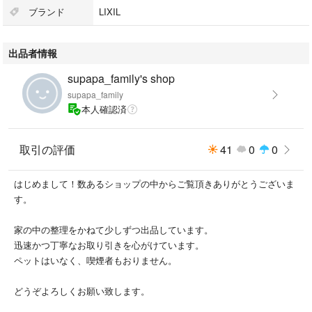
シリーズ名：イナックス（リクシル）
ブランド
LIXIL
浄水器・整水器の設置方法：浄水器カートリッジ
出品者情報
総本数：1.0 本
supapa_family's shop
supapa_family
#INAX(イナックス)
本人確認済
#JF-21
#スマホ/家電/カメラ
#調理家電
取引の評価
41
0
0
はじめまして！数あるショップの中からご覧頂きありがとうございま
す。
家の中の整理をかねて少しずつ出品しています。
迅速かつ丁寧なお取り引きを心がけています。
ペットはいなく、喫煙者もおりません。
どうぞよろしくお願い致します。