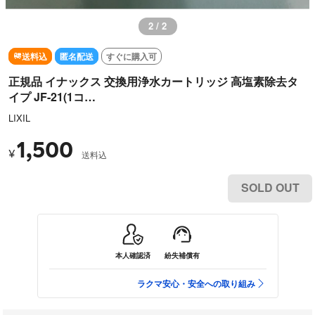
2 / 2
送料込
匿名配送
すぐに購入可
正規品 イナックス 交換用浄水カートリッジ 高塩素除去タ
イプ JF-21(1コ…
LIXIL
1,500
¥
送料込
SOLD OUT
本人確認済
紛失補償有
ラクマ安心・安全への取り組み