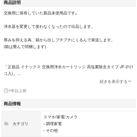
商品説明
交換用に保有していた新品未使用品です｡
浄水器を変更して使わなくなったので出品します。
厚みを抑える為、箱から出しプチプチにくるんで発送します。
(箱は畳んで同梱します)
「正規品 イナックス 交換用浄水カートリッジ 高塩素除去タイプ JF-21(1
コ入)」
続きを表示する
INAX(イナックス)
1年以上前
型番：JF-21
商品情報
水道水に含まれる「残留塩素」の除去率を向上させた「高塩素除去カート
リッジ」です。カートリッジの素材は、INAX独自のセラミックフィルタ
スマホ/家電/カメラ
ーで、97％天然素材を使用しており、また雑菌の繁殖しにくい抗菌仕様で
カテゴリ
›
調理家電
す。
›
その他