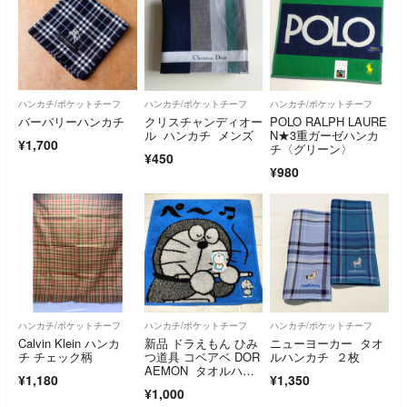
ハンカチ/ポケットチーフ
ハンカチ/ポケットチーフ
ハンカチ/ポケットチーフ
バーバリーハンカチ
クリスチャンディオー
POLO RALPH LAURE
ル ハンカチ メンズ
N★3重ガーゼハンカ
¥1,700
チ〈グリーン〉
¥450
¥980
ハンカチ/ポケットチーフ
ハンカチ/ポケットチーフ
ハンカチ/ポケットチーフ
Calvin Klein ハンカ
新品 ドラえもん ひみ
ニューヨーカー タオ
チ チェック柄
つ道具 コベアベ DOR
ルハンカチ ２枚
AEMON タオルハン
¥1,180
¥1,350
カチ 藤子不二雄先
¥1,000
生 FujikoPro 小学館