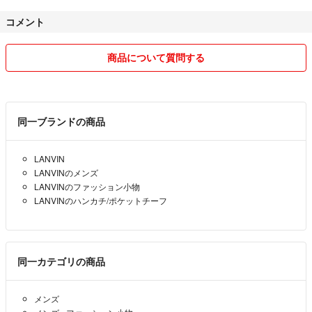
コメント
評価にてイメージと違って残念だとおっしゃる方は、ご購入前にコメン
トで確認することをおすすめします。
購入後は対応いたしかねます。
商品について質問する
☁️評価について
「メッセージのやりとりはなく」
→購入者からのメッセージがなかったためこちらも送らなかったまでで
同一ブランドの商品
す。
商品が届いていないため評価ができないというメッセージには返信して
LANVIN
おります。
LANVINのメンズ
LANVINのファッション小物
「初期不良があり」
LANVINのハンカチ/ポケットチーフ
→商品写真を載せておりますし、新品未開封の商品を検品・発送してお
ります。
細かいことが気になる神経質な方はこちらでのご購入はお控えくださ
い。
同一カテゴリの商品
お互いが気持ちよくお取引できるように努めてまいりますので、どうぞ
メンズ
よろしくお願い致します。