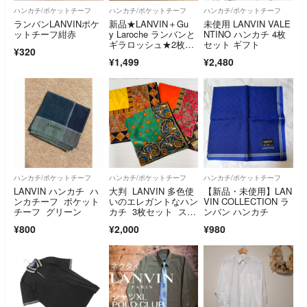
ハンカチ/ポケットチーフ
ハンカチ/ポケットチーフ
ハンカチ/ポケットチーフ
ランバンLANVINポケ
新品★LANVIN＋Gu
未使用 LANVIN VALE
ットチーフ紺赤
y Laroche ランバンと
NTINO ハンカチ 4枚
ギラロッシュ★2枚セ
セット ギフト
¥320
ット
¥1,499
¥2,480
ハンカチ/ポケットチーフ
ハンカチ/ポケットチーフ
ハンカチ/ポケットチーフ
LANVIN ハンカチ ハ
大判 LANVIN 多色使
【新品・未使用】LAN
ンカチーフ ポケット
いのエレガントなハン
VIN COLLECTION ラ
チーフ グリーン
カチ 3枚セット スカ
ンバン ハンカチ
ーフ柄
¥800
¥2,000
¥980