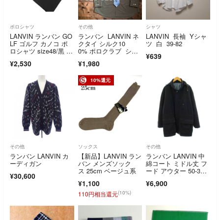
ポロシャツ
その他
シャツ
LANVIN ランバン GO
ランバン LANVIN ネ
LANVIN 長袖 Yシャ
LF ゴルフ カノコ ポ
クタイ シルク10
ツ 白 39-82
ロシャツ size48/黒 ■
0% ポロクラブ シャ
¥639
◆ メンズ
ツ XL
¥2,530
¥1,980
10%還元
その他
ソックス
その他
ランバン LANVIN カ
【新品】LANVIN ラン
ランバン LANVIN 中
ーディガン
バン メンズソック
綿コート ミドル丈 フ
ス 25cm ベージュ系
ード アウター 50-3
¥30,600
6 黒
¥1,100
¥6,900
(10%)
110円相当還元