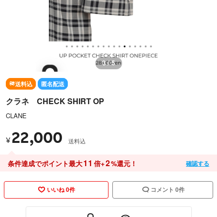
3 / 5
送料込
匿名配送
クラネ CHECK SHIRT OP
CLANE
22,000
¥
送料込
11
2
条件達成でポイント最大
倍+
%還元！
確認する
いいね 0件
コメント 0件