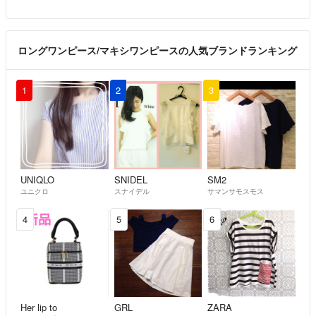
ロングワンピース/マキシワンピースの人気ブランドランキング
1
2
3
UNIQLO
SNIDEL
SM2
ユニクロ
スナイデル
サマンサモスモス
4
5
6
Her lip to
GRL
ZARA