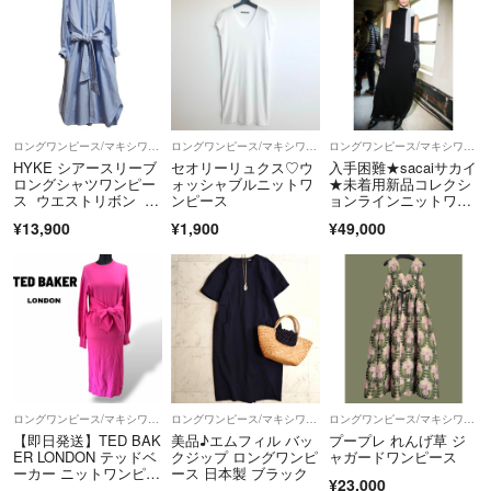
ロングワンピース/マキシワンピース
ロングワンピース/マキシワンピース
ロングワンピース/マキシワンピース
HYKE シアースリーブ
セオリーリュクス♡ウ
入手困難★sacaiサカイ
ロングシャツワンピー
ォッシャブルニットワ
★未着用新品コレクシ
ス ウエストリボン ブ
ンピース
ョンラインニットワン
ルー M
ピース黒
¥13,900
¥1,900
¥49,000
ロングワンピース/マキシワンピース
ロングワンピース/マキシワンピース
ロングワンピース/マキシワンピース
【即日発送】TED BAK
美品♪エムフィル バッ
プープレ れんげ草 ジ
ER LONDON テッドベ
クジップ ロングワンピ
ャガードワンピース
ーカー ニットワンピー
ース 日本製 ブラック
¥23,000
ス ピンク リボン サイ