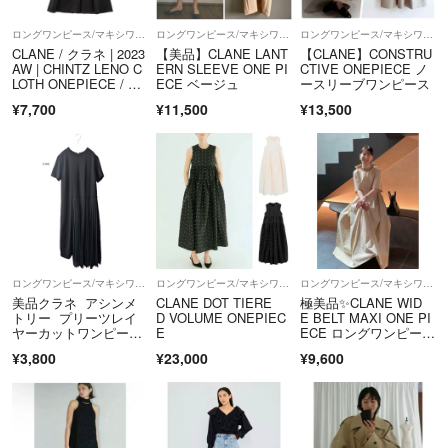
ロングワンピース/マキシワンピース
ロングワンピース/マキシワンピース
ロングワンピース/マキシワンピース
CLANE / クラネ | 2023
【美品】CLANE LANT
【CLANE】CONSTRU
AW | CHINTZ LENO C
ERN SLEEVE ONE PI
CTIVE ONEPIECE ノ
LOTH ONEPIECE / チ
ECE ベージュ
ースリーブワンピース
ンツ レノクロス ワン
¥7,700
¥11,500
¥13,500
ピース | 0 | ダークブラ
ウン | レディース
ロングワンピース/マキシワンピース
ロングワンピース/マキシワンピース
ロングワンピース/マキシワンピース
美品クラネ アシンメ
CLANE DOT TIERE
極美品✨CLANE WID
トリー プリーツレイ
D VOLUME ONEPIEC
E BELT MAXI ONE PI
ヤーカットワンピー
E
ECE ロングワンピー
ス ドッキング 異素材
ス ボウタイ リボン
¥3,800
¥23,000
¥9,600