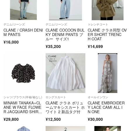
デニム/ジーンズ
デニム/ジーンズ
トレンチコート
CLANE / CRASH DENI
CLANE COCOON BUL
CLANE クラネ同型 OV
M PANTS
KY DENIM PANTS ブ
ER SHORT TRENC
ルー サイズ1
H COAT
¥16,000
¥35,200
¥14,699
シャツ/ブラウス(半袖/袖なし)
ロングスカート
オールインワン
MINAMI TANAKA×CL
CLANE クラネ ボリュ
CLANE EMBROIDER
ANE W FACE FLOWE
ームマキシスカート ホ
Y LACE CAMI ALL I
R JACQUARD SHIRRI
ワイト 2 新品タグ付
N ONE
NG TOPS
¥29,800
¥12,500
¥30,000