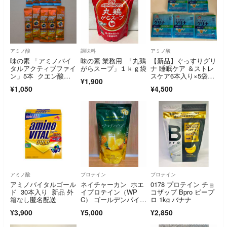
アミノ酸
調味料
アミノ酸
味の素 「アミノバイ
味の素 業務用 「丸鶏
【新品】ぐっすりグリ
タルアクティブファイ
がらスープ」１ｋｇ袋
ナ 睡眠ケア ＆ストレ
ン」5本 クエン酸チ
スケア6本入り×5袋
¥1,900
ャージ5本
（30本）
¥1,050
¥4,500
アミノ酸
プロテイン
プロテイン
アミノバイタルゴール
ネイチャーカン ホエ
0178 プロテイン チョ
ド 30本入り 新品 外
イプロテイン（WP
コザップ Bpro ビープ
箱なし匿名配送
C） ゴールデンパイ
ロ 1kg バナナ
ン 990g
¥3,900
¥5,000
¥2,850