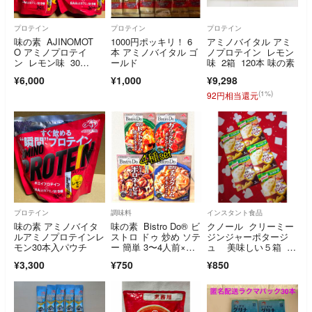
プロテイン
プロテイン
プロテイン
味の素 AJINOMOT
1000円ポッキリ！ 6
アミノバイタル アミ
O アミノプロテイ
本 アミノバイタル ゴ
ノプロテイン レモン
ン レモン味 30
ールド
味 2箱 120本 味の素
本 ✖️2袋
¥6,000
¥1,000
¥9,298
(1%)
92円相当還元
プロテイン
調味料
インスタント食品
味の素 アミノバイタ
味の素 Bistro Do® ビ
クノール クリーミー
ルアミノプロテインレ
ストロ ドゥ 炒め ソテ
ジンジャーポタージ
モン30本入パウチ
ー 簡単 3〜4人前×
ュ 美味しい５箱 お
4 洋風 洋食 ソース
🉐ですヨ‼️
¥3,300
¥750
¥850
をからめるだけ！ チ
キン 肉