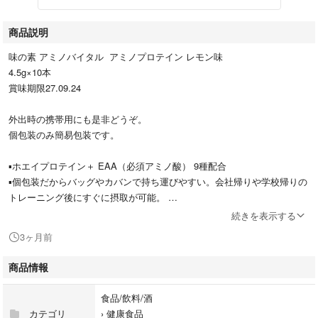
商品説明
味の素 アミノバイタル アミノプロテイン レモン味
4.5g×10本
賞味期限27.09.24
外出時の携帯用にも是非どうぞ。
個包装のみ簡易包装です。
▪ホエイプロテイン＋ EAA（必須アミノ酸） 9種配合
▪個包装だからバッグやカバンで持ち運びやすい。会社帰りや学校帰りの
トレーニング後にすぐに摂取が可能。
▪18kcalだから減量中でも毎日気にせず摂取しやすい。
続きを表示する
▪計量不要（シェイカー不要）、直飲みタイプなので、タイミングを逃さ
3ヶ月前
ず補給できます。
商品情報
スティック1本（4.5g）あたりの栄養成分 エネルギー：18kcal、たんぱく
質：4.0g、脂質：0.1g、 炭水化物：0.4g、食塩相当量：0.01g / 遊離必須
食品/飲料/酒
アミノ酸：3.4g（推定値）
カテゴリ
›
健康食品