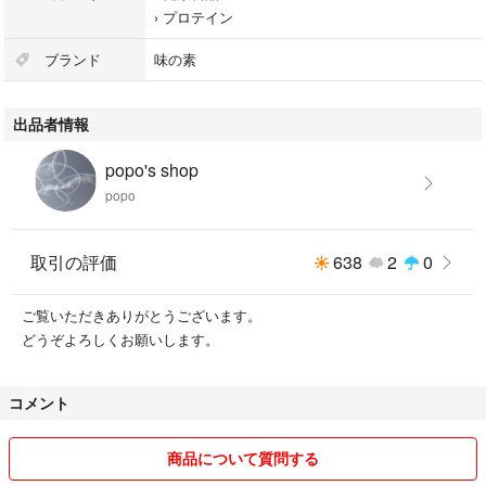
›
プロテイン
アミノ酸 BCAA EAA ホエイプロテイン シェイカー不要 計量不要 携帯性
ブランド
味の素
「味の素 アミノバイタルアミノプロテインレモン１０本入」
出品者情報
味の素
型番：3420150200 0000
popo's shop
カラー：レッド
popo
必須アミノ酸とホエイプロテインを配合した、新しいタイプのプロテイン
です。１回分がスティック１本４．５ｇなので、便利に持ち運べて水と一
取引の評価
638
2
0
緒に直飲みでき、タイミングを逃しません。
ご覧いただきありがとうございます。
#味の素
どうぞよろしくお願いします。
#食品/飲料/酒
#健康食品
#プロテイン
コメント
商品について質問する