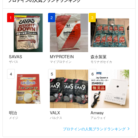
プロテインの人気ブランドランキング
1
2
3
SAVAS
MYPROTEIN
森永製菓
ザバス
マイプロテイン
モリナガセイカ
4
5
6
明治
VALX
Amway
メイジ
バルクス
アムウェイ
プロテインの人気ブランドランキング