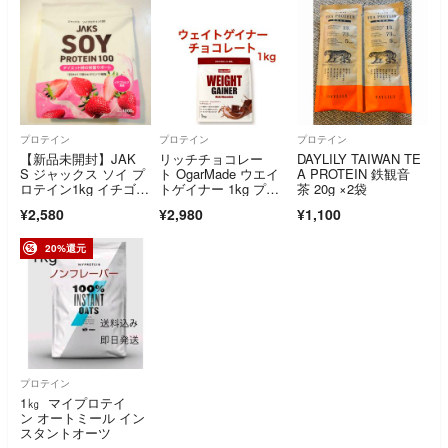
プロテイン
プロテイン
プロテイン
【新品未開封】JAK
リッチチョコレー
DAYLILY TAIWAN TE
S ジャックス ソイ プ
ト OgarMade ウエイ
A PROTEIN 鉄観音
ロテイン1kg イチゴミ
トゲイナー 1kg プロ
茶 20g ×2袋
ルク
テイン
¥2,580
¥2,980
¥1,100
20%還元
プロテイン
1㎏ マイプロテイ
ン オートミール イン
スタントオーツ