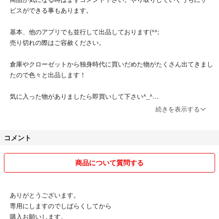
ビスができる事もあります。
基本、他のアプリでも並行して出品しております(^^;
売り切れの際はご容赦ください。
倉庫やクローゼットから独身時代に買いだめた物がたくさん出てきまし
たので色々と出品します！
気に入った物がありましたら即買いして下さい^_^
続きを表示する
ビンテージ物から最新のモノまで取り揃えておりますのでチェックして
みて下さい。
コメント
定期的にアップしますので。
評価はまだ少ないですがヤフオクやメルカリでの経験は豊富なのでスム
商品について質問する
ーズに取り引きできます。
価格交渉も柔軟に対応していきますので先ずは一度コメントしてみて下
さい。
ありがとうございます。
時々、価格を変動させますのでチャンスを狙って買うのもありかもしれ
専用にしますのでしばらくしてから
ません。
購入お願いします。