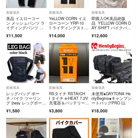
装備/装具
装備/装具
装備/装具
美品 イエローコー
YeLLOW CORN イエ
即購入OK美品絶版
ン メッシュパンツ ラ
ローコーン YRP-10
品 YELLOW CORN D
イディングパンツ バ
1 ライディングストレ
AY SHIFT バイクバッ
イクウェア 立体裁断
ッチデ
グ
¥11,500
¥14,000
¥12,600
装備/装具
装備/装具
装備/装具
レッグバッグ ポー
RSタイチ RSTAICH
未使用●DAYTONA He
チ バイク ツーリン
I タイチ e-HEAT 7.2V
nlyBegins●キャンプシ
グ 2way レッグポー
充電器＆バッテリーセ
ートバッグPRO LL
チ メンズ 足
ット
¥1,580
¥3,800
¥18,000