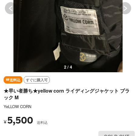
2 / 4
送料込
すぐに購入可
★早い者勝ち★yellow corn ライディングジャケット ブラ
ック M
YeLLOW CORN
5,500
¥
送料込