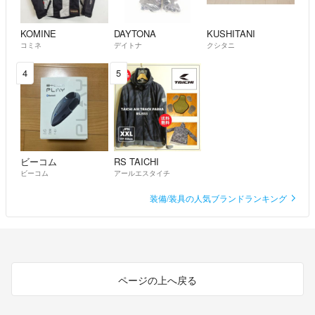
KOMINE
DAYTONA
KUSHITANI
コミネ
デイトナ
クシタニ
4
5
ビーコム
RS TAICHI
ビーコム
アールエスタイチ
装備/装具の人気ブランドランキング
ページの上へ戻る