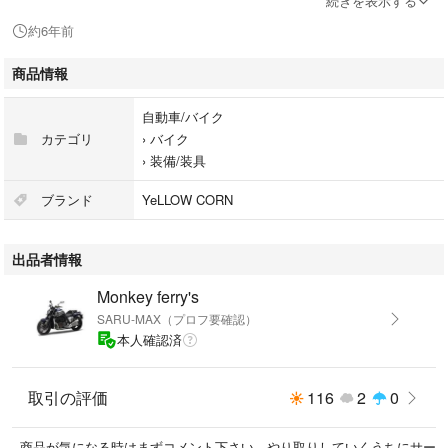
続きを表示する
約6年前
刺繍が少し日焼けてますがそれが逆にいい感じです。
商品情報
ウエストも絞れるのでバタつきもないです。
自動車/バイク
ウインターモデルですがスリーシーズン用としても
カテゴリ
›
バイク
使えると思います。
›
装備/装具
山に走りに行く時はこれくらいのジャケットがオススメです。
ブランド
YeLLOW CORN
特に早朝はまだまだ寒いので…。
出品者情報
他のところでも出品しておりますので
購入検討されている方はコメント下さい。
Monkey ferry's
SARU-MAX（プロフ要確認）
本人確認済
取引の評価
116
2
0
商品が気になる時はまずコメント下さい。やり取りしていくうちにサー