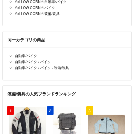
コメントいただいたので
YeLLOW CORNの自動車/バイク
間をとって5500円でどうですか？
YeLLOW CORNのバイク
YeLLOW CORNの装備/装具
SARU-MAX（プロフ要確認）
- 約6年前
出品者
初めまして｡
5,000円でお願いします(>_<)
同一カテゴリの商品
♀le coq♂
- 約6年前
自動車/バイク
自動車/バイク
›
バイク
自動車/バイク
›
バイク
›
装備/装具
装備/装具の人気ブランドランキング
1
2
3