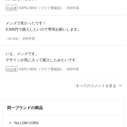
いいね」を入れた後は要確認です！
SARU-MAX（プロフ要確認）
- 約6年前
出品者
あと、苦情や返品要求されない方、スムーズに取り引きを心掛けており
ますので
メンズで良かったです！
24時間以内に連絡をいただける方の購入をお待ちしております。
5,500円で購入したいので専用お願いします｡
♀le coq♂
- 約6年前
いえ、メンズです。
デザインが気に入って購入したみたいです。
SARU-MAX（プロフ要確認）
- 約6年前
出品者
お返事ありがとうございます｡
すべてのコメントを見る
すいません､こちらはレディースでしたか？
♀le coq♂
- 約6年前
同一ブランドの商品
コメントありがとうございます。
8000円から目一杯下げてますがせっかく
YeLLOW CORN