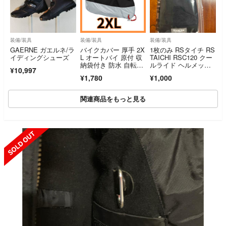
装備/装具
装備/装具
装備/装具
GAERNE ガエルネ/ラ
バイクカバー 厚手 2X
1枚のみ RSタイチ RS
イディングシューズ
L オートバイ 原付 収
TAICHI RSC120 クー
納袋付き 防水 自転車
ルライド ヘルメッ
¥10,997
カバー
ト インナーキャッ
¥1,780
¥1,000
プ BLACK ONE SIZE
関連商品をもっと見る
SOLD OUT