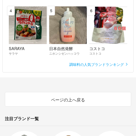
[保存] 製品到着後、速やかに冷凍庫
4
5
6
での保存をお願い致します。
常温での保存はお控え下さい。
SARAYA
日本自然発酵
コストコ
サラヤ
ニホンシゼンハッコウ
コストコ
調味料の人気ブランドランキング
ページの上へ戻る
注目ブランド一覧