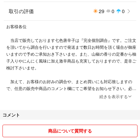
取引の評価
29
0
0
お客様各位
当店で販売しております七色唐辛子は『完全個別調合』です。ご注文
を頂いてから調合を行いますので発送まで数日お時間を頂く場合が御座
いますので予めご承知おき下さいませ。また、山椒の香りの定番から柚
子入りやにんにく風味に加え激辛商品も充実しておりますので、是非ご
検討下さいませ。
加えて、お客様のお好みの調合や、まとめ買いにも対応致しますの
で、任意の販売中商品のコメント欄にてご希望をお知らせ下さい。必要
に応じまして「専用商品」を準備させて頂きます。
続きを表示する
更に、店舗様用の業務用商品も対応させて頂きますので、コメント欄
コメント
にてお申し付け下さいませ。
どうぞ宜しくお願い申し上げます。
商品について質問する