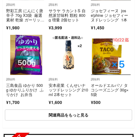
調味料
調味料
調味料
野彩工房 にんにく唐
サラヤ ラカントS 自
ジョセフィーヌ jos
辛子 70g X3袋 厳選
然派甘味料 顆粒 800
e'phine ジョセフィー
素材 乾燥 ガーリッ
g 増量 2個セット
ヌドレッシング 1本
ク 万能調味料
¥1,980
¥3,999
¥1,450
調味料
調味料
調味料
三島食品 ゆかり 500
安本産業 くんせいナ
オールドエルパソ タ
g ゆかりふりかけ ふ
ッツドレッシング 210
コシーズニング 30g×
りかけ お弁当
ml 2本セット
5袋
¥1,700
¥1,600
¥500
関連商品をもっと見る
SOLD OUT