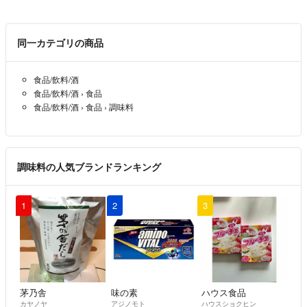
店主敬白
[品名] 調合七色唐辛子
同一カテゴリの商品
[包装形態] アルミ蒸着ラミネート袋
食品/飲料/酒
食品/飲料/酒
›
食品
[内容量] 約70g、約50g、他各種
食品/飲料/酒
›
食品
›
調味料
[材料] 唐辛子、陳皮、青海苔、白ごま
山椒、麻の実、焙煎唐辛子、
柚子粉末、ガーリックパウダー
調味料の人気ブランドランキング
ハバネロ、ブートジョロキア
キャロライナリーパー
1
2
3
和歌山県有田川町特産「ぶどう山椒」
八重山諸島特産「島胡椒（ピパーチ）」など
各地の名産品も御座います。
※個別の調合により材料の選択やその
茅乃舎
味の素
ハウス食品
調合比率が変わります。
カヤノヤ
アジノモト
ハウスショクヒン