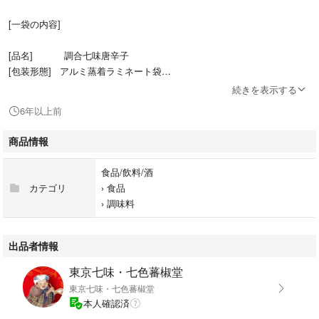
[一袋の内容]
[品名] 調合七味唐辛子
[包装形態] アルミ蒸着ラミネート袋
[内容量] 約80g
続きを表示する
[材料] 唐辛子、陳皮、青海苔、白ごま
6年以上前
山椒、麻の実、焙煎
唐辛子、他
商品情報
[保存] 製品到着後、速やかに冷凍庫
での保存をお願い致します。
食品/飲料/酒
常温での保存はお控え下さい。
カテゴリ
›
食品
›
調味料
出品者情報
東京七味・七色蕃椒堂
東京七味・七色蕃椒堂
本人確認済