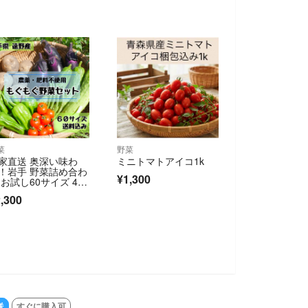
菜
野菜
家直送 奥深い味わ
ミニトマトアイコ1k
！岩手 野菜詰め合わ
¥1,300
 お試し60サイズ 4〜
種類《農薬不使用》
,300
送
すぐに購入可