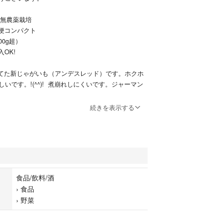
無農薬栽培
ンパクト
g超）
K!
てた新じゃがいも（アンデスレッド）です。ホクホ
いです。!(^^)! 煮崩れしにくいです。ジャーマン
続きを表示する
て発送させて頂きます。形や大きさはバラバラで
物写真です。）ご理解下さい。
のでお子様にも安心してお召し上がり頂けます。堀
もです。美味しいですよ❗
食品/飲料/酒
トに1000g以上で箱詰めしますので配送中の痛み等
›
食品
›
野菜