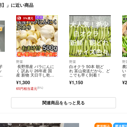
用】」に近い商品
5%還元
野菜
野菜
野
芋
長野県産 バラにんに
白オクラ 50本 朝ど
農
ッ
く 訳あり 26年産 国
れ 富山発送だから、ど
い
使
産 新物 天日干し乾
こでも早く到着！
せ
燥 ニンニク 大蒜 スタ
6
¥1,300
¥1,150
¥2
ミナ食 送料無料 500g
(5%)
65円相当還元
関連商品をもっと見る
SOLD OUT
送料込
匿名配