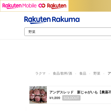
ラクマ
食品/飲料/酒
食品
野菜
ア
アンデスレッド 新じゃがいも【農薬
¥1,399
SOLDOUT