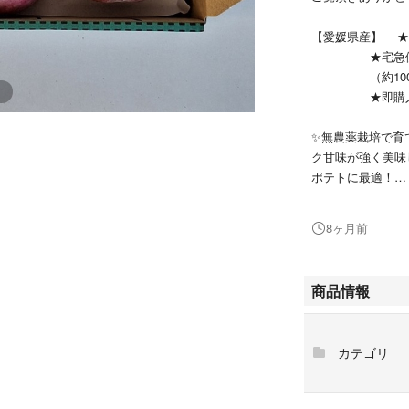
【愛媛県産】 ★
★宅急便コ
（約1000
★即購入O
✨無農薬栽培で育
ク甘味が強く美味し
ポテトに最適！
✨軽く土を落とし
8ヶ月前
す。（2枚目が現
✨無農薬栽培です
商品情報
たての新じゃがい
✨宅急便コンパク
カテゴリ
はご理解下さい。
#無農薬野菜