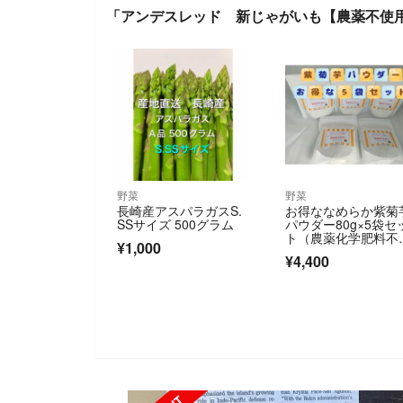
「アンデスレッド 新じゃがいも【農薬不使
野菜
野菜
長崎産アスパラガスS.
お得ななめらか紫菊
SSサイズ 500グラム
パウダー80g×5袋セ
ト（農薬化学肥料不
¥1,000
用)
¥4,400
SOLD OUT