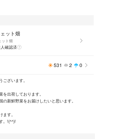
ト
シェット畑
ェット畑
本人確認済
531
2
0
うございます。
菜を出荷しております。
国の新鮮野菜をお届けしたいと思います。
けます。
!(^^)!