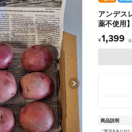
アンデス
薬不使用
1,399
¥
送
商品説明
ご覧頂きありがと