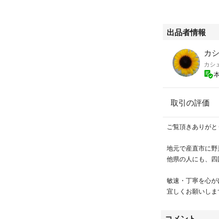
#肉じゃが
#新じゃがいも
#アンデスレッド
出品者情報
#ジャーマンポテ
#ポテトサラダ
カ
#じゃがバター
カシ
#カレー
取引の評価
ご覧頂きありがと
地元で産直市に野
他県の人にも、四
敏速・丁寧を心が
宜しくお願いします。
コメント