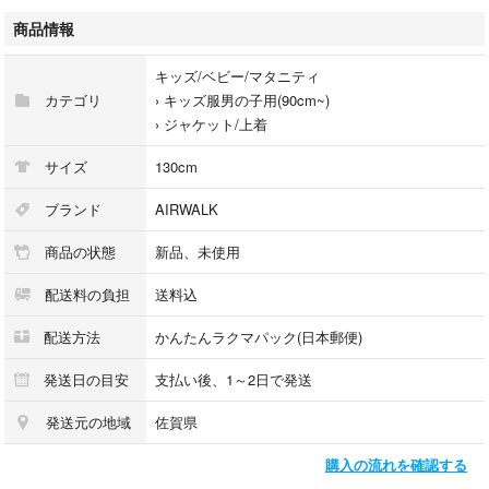
素材...ナイロン、裏地フリース
商品情報
汚れ・破れ・臭いなど...なし
キッズ/ベビー/マタニティ
カテゴリ
›
キッズ服男の子用(90cm~)
›
ジャケット/上着
サイズ
130cm
ブランド
AIRWALK
商品の状態
新品、未使用
配送料の負担
送料込
配送方法
かんたんラクマパック(日本郵便)
発送日の目安
支払い後、1～2日で発送
発送元の地域
佐賀県
購入の流れを確認する