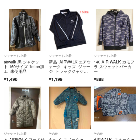
ジャケット/上着
ジャケット/上着
ジャケット/上着
airwalk 黒 ジャケッ
新品 AIRWALK エアウ
140 AIR WALK カモフ
ト 160サイズ Teflon加
ォーク キッズ ジャー
ラ スウェットパーカ
工 未使用品
ジ トラックジャケッ
ー
ト 150
¥1,490
¥1,199
¥888
ジャケット/上着
その他
その他
＊ AIRWALK フード付
キッズ スノーウェ
AIRWALK スキーウェ