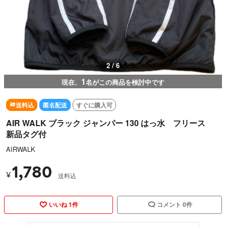
2 / 6
1
現在、
名がこの商品を検討中です
送料込
匿名配送
すぐに購入可
AIR WALK ブラック ジャンパー 130 はっ水 フリース
新品タグ付
AIRWALK
1,780
¥
送料込
いいね 1件
コメント 0件