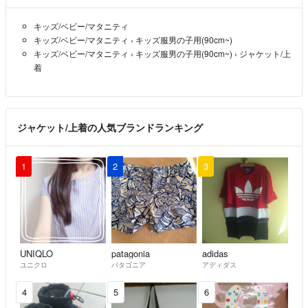
キッズ/ベビー/マタニティ
キッズ/ベビー/マタニティ
›
キッズ服男の子用(90cm~)
キッズ/ベビー/マタニティ
›
キッズ服男の子用(90cm~)
›
ジャケット/上
着
ジャケット/上着の人気ブランドランキング
1
2
3
UNIQLO
patagonia
adidas
ユニクロ
パタゴニア
アディダス
4
5
6