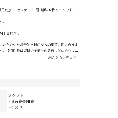
専用たばこ センティア 引換券の2枚セットです。
す。
月5日(金)です。
払いいただいた場合は当日の夕方の集荷に間に合うよ
す。15時以降は翌日の午前中の集荷に間に合うよう
。
続きを表示する
ミニレターにて発送いたします。
チケット
›
優待券/割引券
›
その他