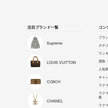
注目ブランド一覧
コン
ブラ
Supreme
カテ
ラン
買取
LOUIS
VUITTON
人気
キャ
COACH
ラクマp
ラク
集
CHANEL
ラク