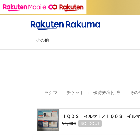
ラクマ
チケット
優待券/割引券
その
ＩＱＯＳ イルマｉ／ＩＱＯＳ イル
¥1,000
SOLDOUT