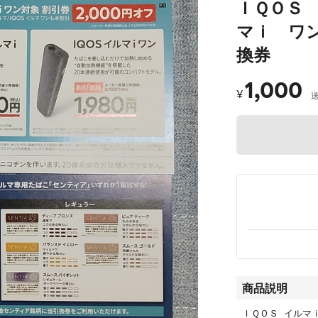
ＩＱＯＳ
マｉ ワ
換券
1,000
¥
商品説明
ＩＱＯＳ イルマｉ