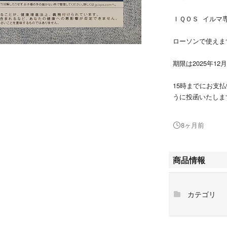
ＩＱＯＳ イルマ
ローソンで使えま
期限は2025年12
15時までにお支
うに投函いたしま
に投函いたします
8ヶ月前
券を三つ折りし、
商品情報
#ＩＱＯＳ
#アイコス
#引換券
カテゴリ
#値引券
#サンプルたばこ
#センティア