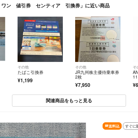
 ワン 値引券 センティア 引換券」に近い商品
その他
その他
そ
たばこ引換券
JR九州株主優待乗車券
A
2枚
1
¥1,199
¥7,950
¥6
関連商品をもっと見る
送料込
すぐに