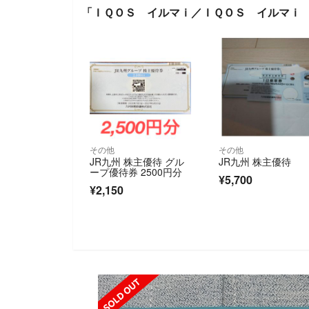
「ＩＱＯＳ イルマｉ／ＩＱＯＳ イルマｉ
その他
その他
JR九州 株主優待 グル
JR九州 株主優待
ープ優待券 2500円分
¥5,700
¥2,150
SOLD OUT