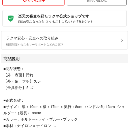
楽天の審査を経たラクマ公式ショップです
商品が気になったら【いいね♡】しておトク情報をゲット
ラクマ安心・安全への取り組み
補償制度やカスタマーサポートなどのご案内
商品説明
■商品状態：
【外・表面】汚れ
【外・角、フチ】スレ
【金具部分】キズ
■正式名称：
■サイズ： 縦：19cm x 横：17cm x 奥行：8cm ハンドル:約 13cm ショ
ルダー:（最長） 99cm
■カラー：ボルドー×ライトブルー×ブラック
■素材：ナイロン x ナイロン