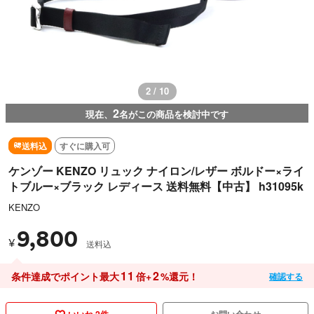
3 / 10
2
現在、
名がこの商品を検討中です
送料込
すぐに購入可
ケンゾー KENZO リュック ナイロン/レザー ボルドー×ライ
トブルー×ブラック レディース 送料無料【中古】 h31095k
KENZO
9,800
¥
送料込
11
2
条件達成でポイント最大
倍+
%還元！
確認する
いいね 2件
お問い合わせ