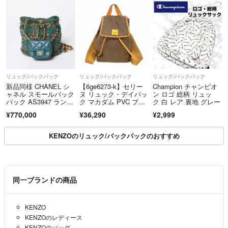
リュック/バックパック
リュック/バックパック
リュック/バックパック
新品同様 CHANEL シ
【6ge6273-k】セリー
Champion チャンピオ
ャネル スモールバック
ヌ リュック・デイパッ
ン ロゴ 総柄 リュッ
パック AS3947 ランダ
ク マカダム PVC ブラ
ク 白 レア 裏地 グレー
ム番台 ココマーク ツ
ウン ゴールド金具【中
¥770,000
¥36,290
¥2,999
イード ラムスキン グ
古】レディース
リーン ゴールド金
具 中古 4a006136
KENZOのリュック/バックパックのおすすめ
同一ブランドの商品
KENZO
KENZOのレディース
KENZOのバッグ