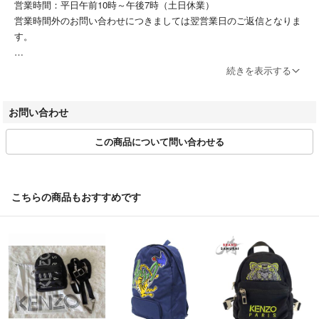
営業時間：平日午前10時～午後7時（土日休業）
営業時間外のお問い合わせにつきましては翌営業日のご返信となりま
す。
また、公式ショップでは取引メッセージ機能が無いため、個別にご連絡
続きを表示する
が出来かねます。そのため商品の発送通知を持ってのご連絡とさせてい
ただいております。
お問い合わせ
ご不明点ございます場合は、問い合わせフォームよりお問い合わせをお
願いいたします。
この商品について問い合わせる
□お取引について
・当店ではお取り置きやお客様専用ページ等の対応は出来かねます。
・営業日午前11時30分で当日発送の注文を締め切りとさせていただい
こちらの商品もおすすめです
ております。
締め切り時間以降のご注文の発送は翌営業日となります。
・お支払い後発送まで1～2日以内に発送しておりますが、店休日にご
購入・お支払いして頂いた場合、翌営業日の発送となりますので遅れる
場合がございます。あらかじめご了承下さいませ。
こちらのアカウントはラクマ公式パートナーの株式会社アスティオンに
よって運営されています。