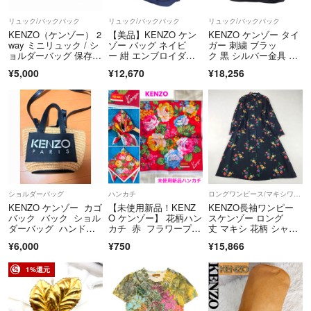
リュック/バックパック
リュック/バックパック
リュック/バックパック
□在庫について
KENZO（ケンゾー） 2
【美品】KENZO ケン
KENZO ケンゾー タイ
way ミニリュック / シ
ゾー バッグ ネイビ
ガー 刺繍 ブラッ
当店の商品は複数の店舗にて併売を行っているため、ご注文手続きが完
ョルダーバッグ 保存袋
ー 紺 エンブロイダリ
ク 黒 シルバー金具 ナ
了した場合でも在庫確認のタイムラグにより、欠品となる場合がござい
付き ブラック
ー キャンバス バック
イロン /ポリエステ
¥5,000
¥12,670
¥18,256
ます。
パック Blue Jungle リ
ル リュックサック バ
ュック 刺繍 アニマル
ックパック レディー
何卒ご理解賜りますようお願い申しあげます。
モチーフ ブランドロ
ス 602269 【中古】
ゴ カバン 軽量【レデ
ィース】【中古】
▼特商法
https://fril.jp/ts/official/law/kao/
▼返品特約
https://fril.jp/ts/official/law/kao/#return_policy
ショルダーバッグ
ハンカチ
ロングワンピース/マキシワンピース
KENZO ケンゾー カゴ
【未使用新品！KENZ
KENZO長袖ワンピー
バック バック ショル
O ケンゾー】 花柄ハン
スケンゾー ロング
ダーバッグ ハンドバ
カチ 赤 フラワープリ
丈 マキシ 花柄 シャツ
ッグ
ント
ワンピ vintage 9号 M L
¥6,000
¥750
¥15,866
相当
1%還元