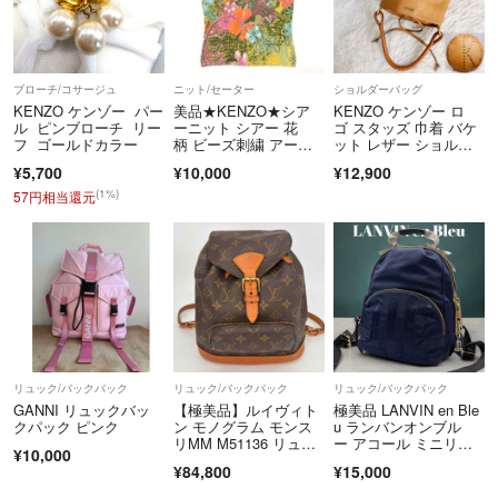
ブローチ/コサージュ
ニット/セーター
ショルダーバッグ
KENZO ケンゾー パー
美品★KENZO★シア
KENZO ケンゾー ロ
ル ピンブローチ リー
ーニット シアー 花
ゴ スタッズ 巾着 バケ
フ ゴールドカラー
柄 ビーズ刺繍 アーカ
ット レザー ショルダ
イヴ
ーバッグ
¥5,700
¥10,000
¥12,900
(1%)
57円相当還元
リュック/バックパック
リュック/バックパック
リュック/バックパック
GANNI リュックバッ
【極美品】ルイヴィト
極美品 LANVIN en Ble
クパック ピンク
ン モノグラム モンス
u ランバンオンブル
リMM M51136 リュッ
ー アコール ミニリュ
¥10,000
ク
ック リボン ネイビ
¥84,800
¥15,000
ー フリル チャーム