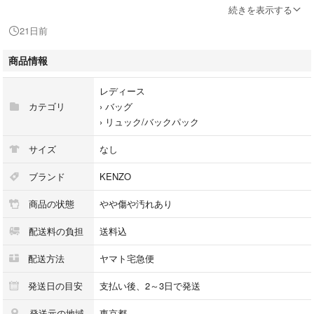
■仕様： ファスナー式開閉
続きを表示する
【外側】
21日前
ファスナーポケット x 1
■付属品： 本体のみ
商品情報
■商品番号：h31095k
レディース
こちらの商品はラクマ公式パートナーのブランドバリューによって出品さ
カテゴリ
›
バッグ
れています。
›
リュック/バックパック
サイズ
なし
ブランド
KENZO
商品の状態
やや傷や汚れあり
配送料の負担
送料込
配送方法
ヤマト宅急便
発送日の目安
支払い後、2～3日で発送
発送元の地域
東京都