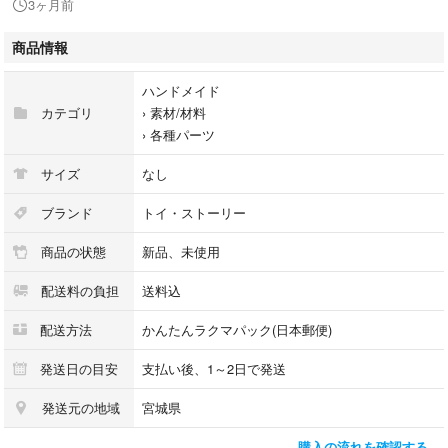
3ヶ月前
全3種類 各1枚入 3つセット
商品情報
・ロッツオ
・エイリアン
ハンドメイド
・ハム
カテゴリ
›
素材/材料
›
各種パーツ
もこもこ 刺繍がポイントのワッペンシール♡
とても可愛いです☆*。
サイズ
なし
アレンジしてオリジナルのハンドメイドしたり、
ブランド
トイ・ストーリー
コレクション、シール帳に貼ったり、シール交換用、アルバム デコ用、
商品の状態
新品、未使用
遊び用、おでかけ、お手紙に貼ったり、ノートや手帳をデコったり、ラッ
ピングに、ごほうびシール、お子様やお友達同士のちょっとしたプレゼン
配送料の負担
送料込
ト用などに⟡.·
ワンポイント めじるしに！
配送方法
かんたんラクマパック(日本郵便)
幼稚園や保育園の入園準備にも◎
発送日の目安
支払い後、1～2日で発送
発送元の地域
宮城県
アイロン接着＆シールにもできます！
購入の流れを確認する