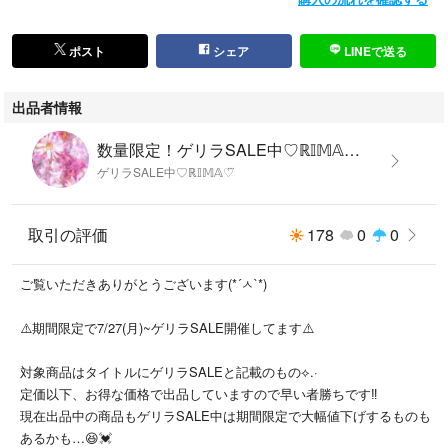
◾︎ 発送について
防水対策し、簡易包装で発送させていただきます。
ポスト
シェア
LINEで送る
※画像について
出来る限り実物と同じ色味になるよう撮影には気をつけておりますが光の
出品者情報
加減、お使いの端末により見え方が実物と多少異なってしまう事もありま
す。ご理解願います。
数量限定！ゲリラSALE中♡ℝ𝕀𝕄𝔸♡⃛'s shop
ゲリラSALE中♡ℝ𝕀𝕄𝔸♡⃛
※他アプリ等でも出品しているので、売切れ次第削除しております
お早めのご検討をよろしくお願いいたしますm（__）m
取引の評価
178
0
0
他にも色々出品してます。
#ℝ𝕀𝕄𝔸'sshopシール
ご覧いただきありがとうございます(*´ㅅ`*)
#ℝ𝕀𝕄𝔸'sshopワッペン ←で検索してみてください‎𖤐 ̖́-
⚠️期間限定で7/27(月)~ゲリラSALE開催してます⚠️
#ディズニー #ディズニープリンセス
#Disney #ミッキー #ミニー #ミニーちゃん
対象商品はタイトルにゲリラSALEと記載のもの⟡.·
#ミッキーマウス #ミニーマウス
定価以下、お得な価格で出品していますので早い者勝ちです‼️
#くまのプーさん #プーさん
現在出品中の商品もゲリラSALE中は期間限定で大幅値下げするものも
#スティッチ #stitch
あるかも…😆💓
#ラプンツェル #シンデレラ #ベル #白雪姫