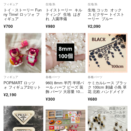
USED品に関しましてはご理解の上でご購入をお願いいたしますm(_ _)
フィギュア
生地/糸
生地/糸
m
トイ・ストーリー Fun
トイストーリー キル
生地 コッカ オック
3Nでお願いします。
ny Time! ロッツォ フ
ティング 生地 はぎ
ス ピクサー トイスト
ィギュア
れ 入園準備
ーリー ブルー
¥700
¥980
¥2,090
最後までスムーズなお取引が出来るよう責任を持って対応致します‪ ·͜·
どうぞよろしくお願いいたしますm(*_ _)m
フィギュア
各種パーツ
各種パーツ
POPMART ロッツ
960) 8mm 半円 半球パ
ケミカルレース ブラッ
ォ フィギュア2セット
ール ハーフ ビーズ 装
ク 100cm 刺繍 小鳥 草
飾 パーツ 大容量 100
花 北欧 ハンドメイド
¥2,190
粒
¥300
¥680