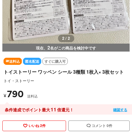
2 / 2
2
現在、
名がこの商品を検討中です
送料込
匿名配送
すぐに購入可
トイストーリー ワッペン シール 3種類 1枚入× 3枚セット
トイ・ストーリー
790
¥
送料込
11
条件達成でポイント最大
倍還元！
確認する
いいね 2件
コメント 0件