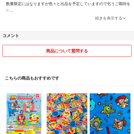
数量限定にはなりますが色々と出品を予定していますので乞うご期待を
#アリエル #ジャスミン
✨️
#ベイマックス #101匹わんちゃん #ズートピア
続きを表示する
#トイストーリー #ピクサー #Pixar
※ 24時間以内に発送しております◎
#ウッディ #バズ #リトルグリーンメン
#バズライトイヤー
コメント
他アプリ等でもお取引実績1000件以上あり
#平成女児 #平成
全てよい評価をいただいております⟡.·*.
#シール #シール帳 #3dシール
安心してお取引が出来るよう心がけております✩.*˚
商品について質問する
#ぷっくりシール #ぷくぷくシール
#立体シール #ボンボンドロップシール
◾︎ 即日発送について
#ステッカー #ダイカットステッカー #シル活
夕方や夜間ご購入いただいた場合は集荷時間を終えている為、翌朝の発
#ダイソー #DAISO #セリア #Seria #cando
送となります。
こちらの商品もおすすめです
#サンリオ #入園 #入学
コラージュ スクラップブッキング
◾︎ 発送
ダイソーワッペン セリアワッペン
簡易包装とさせていただきます🙇‍♀️
衣類等で厚みがあり発送サイズがギリギリのものは圧縮して発送する事
もあります。ご了承ください。
素人による保管、梱包になりますので神経質な方はご遠慮いただきます
ようお願いいたします。