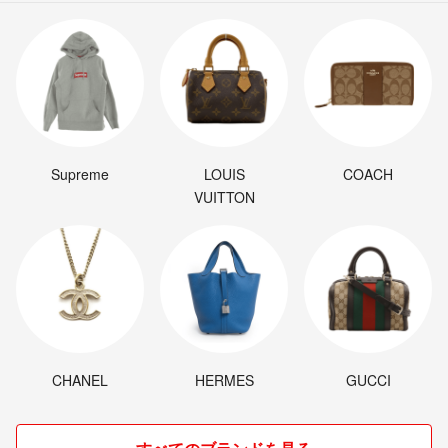
このような事態にもご納得頂ける方、購入後にクレーム・返品などの申
し出のない方のみご購入をお願い致します。
何かありましたら出来る限りの対応をさせて頂きますので遠慮なくお申
し付け下さい。
Supreme
LOUIS
COACH
★他のサイトにも出品していますので
VUITTON
突然削除する場合があります。
ご了承ください。
★素人の梱包で簡易包装になります。
安い発送方法をさせて頂きますので変更する場合がございます。
発送後のトラブルは一切責任を負えません。
CHANEL
HERMES
GUCCI
予めご了承ください。