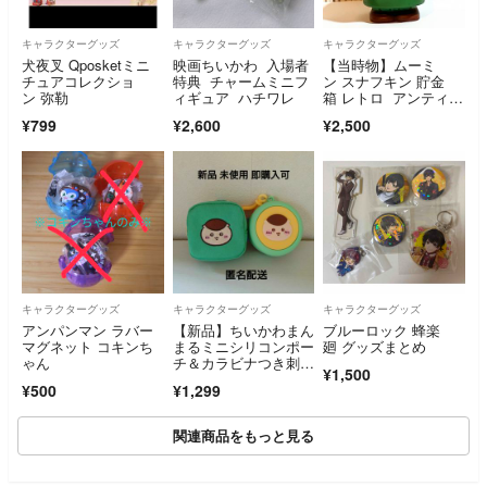
キャラクターグッズ
キャラクターグッズ
キャラクターグッズ
犬夜叉 Qposketミニ
映画ちいかわ 入場者
【当時物】ムーミ
チュアコレクショ
特典 チャームミニフ
ン スナフキン 貯金
ン 弥勒
ィギュア ハチワレ
箱 レトロ アンティー
ク ソフビ
¥799
¥2,600
¥2,500
キャラクターグッズ
キャラクターグッズ
キャラクターグッズ
アンパンマン ラバー
【新品】ちいかわまん
ブルーロック 蜂楽
マグネット コキンち
まるミニシリコンポー
廻 グッズまとめ
ゃん
チ＆カラビナつき刺繍
¥1,500
スクエアポーチ(くり
¥500
¥1,299
まんじゅう)
関連商品をもっと見る