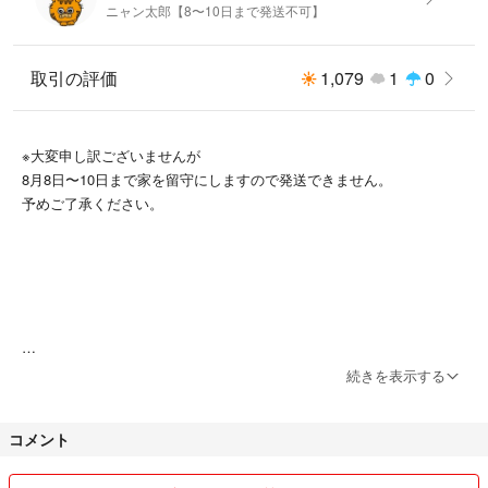
ニャン太郎【8〜10日まで発送不可】
何か見落としがありましたらすみません。
取引の評価
1,079
1
0
※大変申し訳ございませんが
配送は簡易包装になりますが
8月8日〜10日まで家を留守にしますので発送できません。
ゆうパケットポストミニの予定をしております。
予めご了承ください。
厚みがギリギリですのでプチプチ等には包みません。
予めご了承ください。
続きを表示する
はじめまして。
コメント