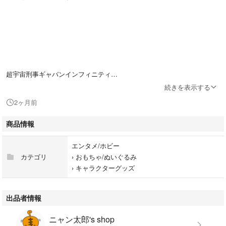
超宇宙刑事ギャバンインフィニティ
超次元エモルギー ブルービート
続きを表示する
超次元エモルギー ビーファイターカブト
2ヶ月前
アパレル しまむら商品限定のエモルギア
2個セットです。
商品情報
エンタメ/ホビー
カテゴリ
›
おもちゃ/ぬいぐるみ
›
キャラクターグッズ
新品、未使用、未開封ですが
一度人の手に渡った商品で自宅保管品ですので
神経質な方はご遠慮ください。
出品者情報
ニャン太郎's shop