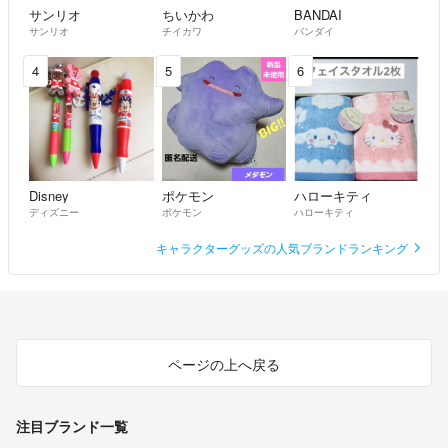
サンリオ
ちいかわ
BANDAI
サンリオ
チイカワ
バンダイ
4
5
6
★喫煙者はおりませんがペットを飼っております。
昼間は仕事をしており、家事と育児もしておりますのでお返事や対応に
お時間頂く場合があります。
Disney
ポケモン
ハローキティ
お急ぎの場合はコメント頂けると助かります。
ディズニー
ポケモン
ハローキティ
キャラクターグッズの人気ブランドランキング
お時間が掛かっても必ずお返事はしますので
宜しくお願いいたします。
ページの上へ戻る
★素人個人出品になりますので、見落としや撮影環境により実物と色が
注目ブランド一覧
多少異なる場合があります。