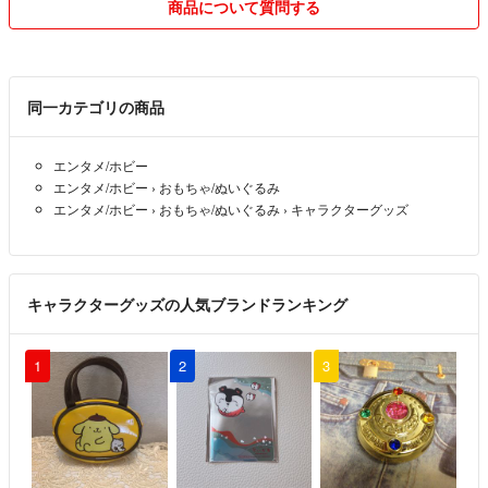
商品について質問する
安心して取引できますよう誠意を持って対応させて頂きたいと思ってお
ります。
同一カテゴリの商品
エンタメ/ホビー
★お手数をおかけ致しますが購入申請を
エンタメ/ホビー
›
おもちゃ/ぬいぐるみ
お願いいたします。
エンタメ/ホビー
›
おもちゃ/ぬいぐるみ
›
キャラクターグッズ
申請が複数人の場合、先に申請を
頂いた方にお譲りしたいと思いますので
ご了承ください。
キャラクターグッズの人気ブランドランキング
1
2
3
★色々と在庫がありますので値段交渉など
お気軽にコメント頂ければと思います。
大幅なお値下げ交渉はご遠慮くださいませ。