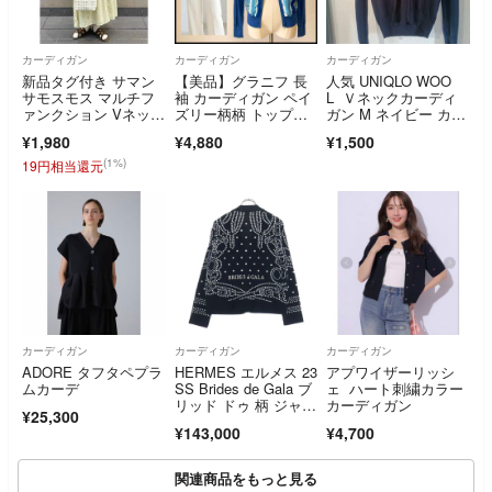
カーディガン
カーディガン
カーディガン
新品タグ付き サマン
【美品】グラニフ 長
人気 UNIQLO WOO
サモスモス マルチフ
袖 カーディガン ペイ
L Ｖネックカーディ
ァンクション Vネック
ズリー柄柄 トップ
ガン M ネイビー カジ
ロングカーディガン
ス ブルー M
ュアル ブランド ニッ
¥1,980
¥4,880
¥1,500
ト
(1%)
19円相当還元
カーディガン
カーディガン
カーディガン
ADORE タフタペプラ
HERMES エルメス 23
アプワイザーリッシ
ムカーデ
SS Brides de Gala ブ
ェ ハート刺繍カラー
リッド ドゥ 柄 ジャガ
カーディガン
¥25,300
ード総柄 カシミヤ ニ
¥143,000
¥4,700
ット カーディガン ブ
ラック 3E2711D8
関連商品をもっと見る