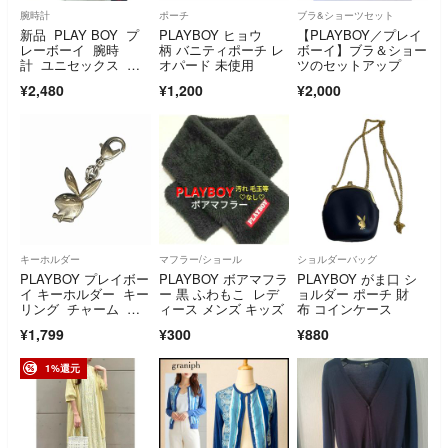
腕時計
ポーチ
ブラ&ショーツセット
新品 PLAY BOY プ
PLAYBOY ヒョウ
【PLAYBOY／プレイ
レーボーイ 腕時
柄 バニティポーチ レ
ボーイ】ブラ＆ショー
計 ユニセックス 箱
オパード 未使用
ツのセットアップ
なし
¥2,480
¥1,200
¥2,000
キーホルダー
マフラー/ショール
ショルダーバッグ
PLAYBOY プレイボー
PLAYBOY ボアマフラ
PLAYBOY がま口 シ
イ キーホルダー キー
ー 黒 ふわもこ レデ
ョルダー ポーチ 財
リング チャーム 平
ィース メンズ キッズ
布 コインケース
成 断捨離
¥1,799
¥300
¥880
1%還元