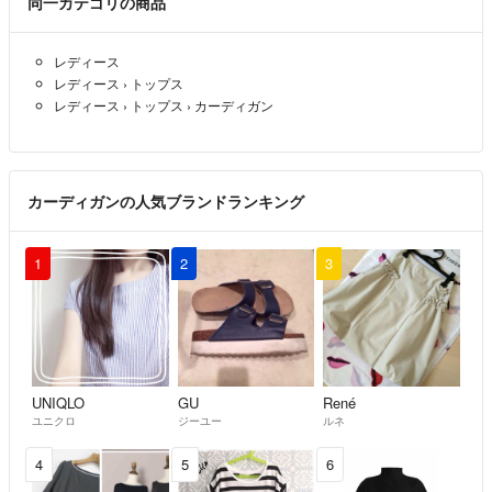
同一カテゴリの商品
レディース
レディース
›
トップス
レディース
›
トップス
›
カーディガン
カーディガンの人気ブランドランキング
1
2
3
UNIQLO
GU
René
ユニクロ
ジーユー
ルネ
4
5
6