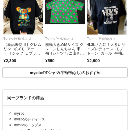
Tシャツ(半袖/袖なし)
Tシャツ(半袖/袖なし)
Tシャツ(半袖/袖なし)
【新品未使用】グレム
横幅大きめМサイズ ク
4L3Lさんに！大きいサ
リン ギズモ アー
レヨンしんちゃん 半
イズレディース モノ
ト Tシャツ L ブラッ
袖 Tシャツ ワニ山さん
トーン ガール 半袖T
ク
総柄 チョコビ柄 レデ
シャツ
¥2,300
¥550
¥2,600
ィース おもしろTシャ
ツ グリーン
mysticのTシャツ(半袖/袖なし)のおすすめ
同一ブランドの商品
mystic
mysticのレディース
mysticのトップス