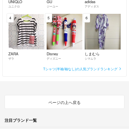
UNIQLO
GU
adidas
ユニクロ
ジーユー
アディダス
4
5
6
ZARA
Disney
しまむら
ザラ
ディズニー
シマムラ
Tシャツ(半袖/袖なし)の人気ブランドランキング
ページの上へ戻る
注目ブランド一覧