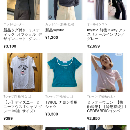
ニット/セーター
カットソー(長袖/七分)
オールインワン
新品タグ付き ミステ
新品mystic
mystic 前後２way アメ
ィック オフショル デ
スリオールインワン／
¥1,200
ザインニット グレ
グレー
ー 長袖 レディース
¥3,100
¥2,699
Tシャツ(半袖/袖なし)
Tシャツ(半袖/袖なし)
Tシャツ(半袖/袖なし)
【レ】ディズニー ミ
TWICE ナヨン着用 T
ミラオーウェン 【接
ニーマウス Tシャツ グ
シャツ
触冷感】【冷感持続】I
レー 半袖 サイズＬ (c
CEDFABRICコンパク
¥3,300
722)
トTシャツ
¥399
¥2,850