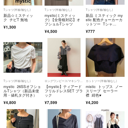
Tシャツ(半袖/袖なし)
Tシャツ(半袖/袖なし)
Tシャツ(半袖/袖なし)
新品☆ミスティッ
mystic(ミスティッ
新品 ミスティック my
ク チビT 無地
ク) 【全骨格対応】オ
stic 配色チョーカーカ
フショルTシャツ
ットソー Tシャ
¥1,300
ツ 白 フリーサイズ
¥4,500
¥777
Tシャツ(半袖/袖なし)
ロングワンピース/マキシワンピース
カットソー(半袖/袖なし)
mystic 26SSオフショ
【mystic】ティアード
mistic トップス ノー
ルTシャツ（新品未使
フリルドレスSET ブラ
スリーブ セーラー
用・値札タグ付き）
ック
襟 紺色♥
¥4,800
¥7,599
¥4,200