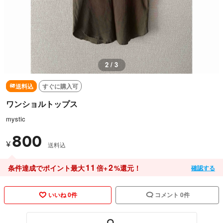
2 / 3
送料込
すぐに購入可
ワンショルトップス
mystic
800
¥
送料込
11
2
条件達成でポイント最大
倍+
%還元！
確認する
いいね 0件
コメント 0件