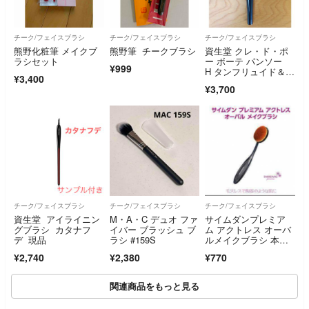
チーク/フェイスブラシ
チーク/フェイスブラシ
チーク/フェイスブラシ
熊野化粧筆 メイクブ
熊野筆 チークブラシ
資生堂 クレ・ド・ポ
ラシセット
ー ボーテ パンソー
¥999
H タンフリュイド＆ク
¥3,400
レーム
¥3,700
チーク/フェイスブラシ
チーク/フェイスブラシ
チーク/フェイスブラシ
資生堂 アイライニン
M・A・C デュオ ファ
サイムダンプレミア
グブラシ カタナフ
イバー ブラッシュ ブ
ム アクトレス オーバ
デ 現品
ラシ #159S
ルメイクブラシ 本
体 2,200円
¥2,740
¥2,380
¥770
関連商品をもっと見る