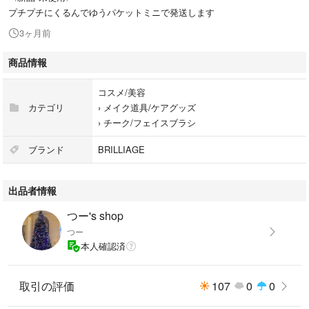
プチプチにくるんでゆうパケットミニで発送します
3ヶ月前
商品情報
コスメ/美容
カテゴリ
›
メイク道具/ケアグッズ
›
チーク/フェイスブラシ
ブランド
BRILLIAGE
出品者情報
つー's shop
つー
本人確認済
取引の評価
107
0
0