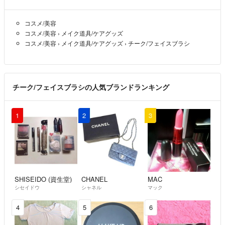
コスメ/美容
コスメ/美容
›
メイク道具/ケアグッズ
コスメ/美容
›
メイク道具/ケアグッズ
›
チーク/フェイスブラシ
チーク/フェイスブラシの人気ブランドランキング
1
2
3
SHISEIDO (資生堂)
CHANEL
MAC
シセイドウ
シャネル
マック
4
5
6