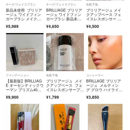
チーク/フェイスブラシ
チーク/フェイスブラシ
化粧下地
新品未使用 ブリリア
BRILLIAGE ブリリア
ブリリアージュ メイ
ージュ ワイドフィン
ージュ ワイドフィン
クアップベース フェ
ガーブラシ メイクブ
ガーブラシ 新品未使
イスレスポンサー プ
ラシ
用
ラス 55g
¥5,989
¥4,650
¥4,500
ファンデーション
化粧下地
コンシーラー
【最新版】BRILLIAG
ブリリアージュ メイ
BRILLAGE ブリリア
E オーセンティックウ
クアップベース フェ
ージュ メルティン
ーマン プリズム40＆
イスレスポンサープラ
グ グロウ ハイライタ
リップ
ス 10g
ー
¥9,900
¥1,799
¥3,850