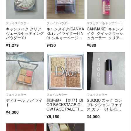
フェイスパウダー
フェイスパウダー
マスカラ下地/トップコート
キャンメイク クリア
キャンメイク(CANMA
CANMAKE キャンメ
ヴェールセッティング
KE) ハイライターH N
イク クイックラッシ
パウダー 01
01 シルキーベージュ
ュカーラー クリアタ
(4.5g)
イプ
¥1,279
¥430
¥680
フェイスカラー
フェイスカラー
フェイスカラー
ディオール ハイライ
最終価格 【新品】DI
SUQQU スック コン
ト
OR BACKSTAGE GL
プレクション フェイ
OW FACE PALETT
ス カラー 01 初心
¥4,300
E 002
色 - UBUIRO
¥5,150
¥4,000