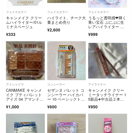
フェイスカラー
フェイスカラー
フェイスカラー
キャンメイク クリー
ハイライト、チーク大
うるっと透明感❤︎輝く
ムハイライター/01ル
量まとめ売り
青い宝石 ぷにぷに生
ミナスベージュ
レアハイライター 盛
¥2,600
れる仕込み艶
¥333
¥999
アイシャドウ
コンシーラー
アイライナー
CANMAKE キャンメ
セザンヌ パレット コ
キャンメイク クリー
イク プティパレット
ンシーラー ハイカバ
ミータッチライナー 1
アイズ 04 アマンドブ
ー 10 ベーシックトー
5新品➕中古品２本セ
リュレ
ン
ット
¥1,000
¥600
¥950