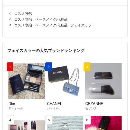
コスメ/美容
コスメ/美容
›
ベースメイク/化粧品
コスメ/美容
›
ベースメイク/化粧品
›
フェイスカラー
フェイスカラーの人気ブランドランキング
1
2
3
Dior
CHANEL
CEZANNE
ディオール
シャネル
セザンヌ
4
5
6