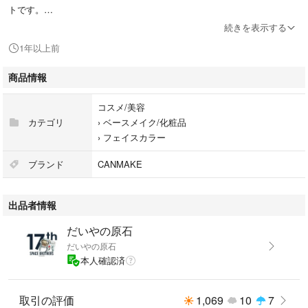
トです。
続きを表示する
こちらとお色違いのピンクも出品致しますので、合わせてご覧ください( ^
1年以上前
ω^ )
商品情報
#りゅうコスメ
コスメ/美容
#キャンメイク
カテゴリ
›
ベースメイク/化粧品
#CANMAKE
›
フェイスカラー
#グロウフルールハイライター
ブランド
CANMAKE
#ハイライト
出品者情報
#フェイスカラー
だいやの原石
だいやの原石
本人確認済
取引の評価
1,069
10
7