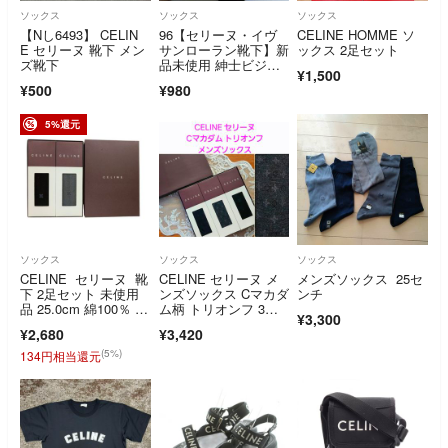
ソックス
ソックス
ソックス
【Nし6493】 CELIN
96【セリーヌ・イヴ
CELINE HOMME ソ
E セリーヌ 靴下 メン
サンローラン靴下】新
ックス 2足セット
ズ靴下
品未使用 紳士ビジネ
¥1,500
ス2足セット
¥500
¥980
5%還元
ソックス
ソックス
ソックス
CELINE セリーヌ 靴
CELINE セリーヌ メ
メンズソックス 25セ
下 2足セット 未使用
ンズソックス Cマカダ
ンチ
品 25.0cm 綿100％ メ
ム柄 トリオンフ 3
¥3,300
ンズ ソックス 服飾小
足 新品
¥2,680
¥3,420
物 紳士用 ビジネスソ
ックス ワンポイント
(5%)
134円相当還元
刺繍 ネイビー 濃紺 グ
レー 紺