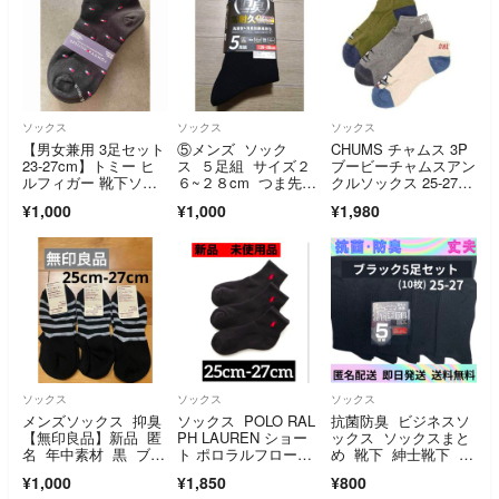
ソックス
ソックス
ソックス
【男女兼用 3足セット
⑤メンズ ソック
CHUMS チャムス 3P
23-27cm】トミー ヒ
ス ５足組 サイズ２
ブービーチャムスアン
ルフィガー 靴下ソッ
６~２８cm つま先、
クルソックス 25-27c
クス
かかと補強 ストレッ
m 靴下
¥1,000
¥1,000
¥1,980
チ 消臭 抗菌防臭 D
RY 鹿の子編
み
ソックス
ソックス
ソックス
メンズソックス 抑臭
ソックス POLO RAL
抗菌防臭 ビジネスソ
【無印良品】新品 匿
PH LAUREN ショー
ックス ソックスまと
名 年中素材 黒 ブラ
ト ポロラルフローレ
め 靴下 紳士靴下 メ
ック 3足セット
ン
ンズソックス 黒
¥1,000
¥1,850
¥800