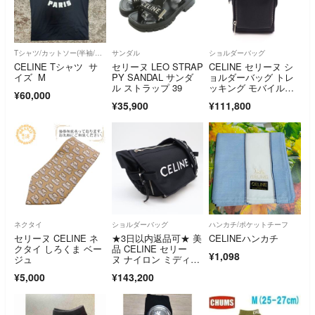
Tシャツ/カットソー(半袖/袖なし)
サンダル
ショルダーバッグ
CELINE Tシャツ サ
セリーヌ LEO STRAP
CELINE セリーヌ シ
イズ M
PY SANDAL サンダ
ョルダーバッグ トレ
ル ストラップ 39
ッキング モバイルポ
¥60,000
ーチ
¥35,900
¥111,800
ネクタイ
ショルダーバッグ
ハンカチ/ポケットチーフ
セリーヌ CELINE ネ
★3日以内返品可★ 美
CELINEハンカチ
クタイ しろくま ベー
品 CELINE セリー
¥1,098
ジュ
ヌ ナイロン ミディア
ム トレッキング メッ
¥5,000
¥143,200
センジャーバッグ WS
13350 ショルダーバッ
グ ブラック ナイロ
ン メンズ