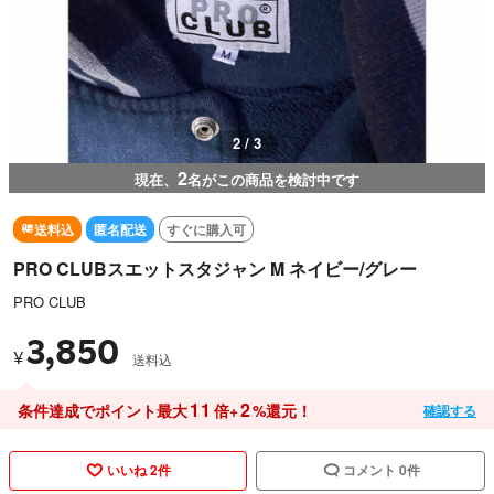
3 / 3
2
現在、
名がこの商品を検討中です
送料込
匿名配送
すぐに購入可
PRO CLUBスエットスタジャン M ネイビー/グレー
PRO CLUB
3,850
¥
送料込
11
2
条件達成でポイント最大
倍+
%還元！
確認する
いいね 2件
コメント 0件