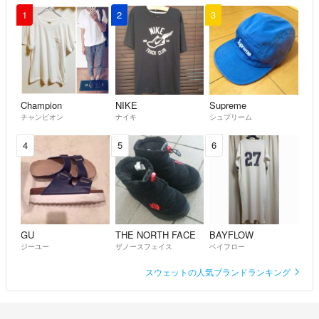
1
2
3
Champion
NIKE
Supreme
チャンピオン
ナイキ
シュプリーム
4
5
6
GU
THE NORTH FACE
BAYFLOW
ジーユー
ザノースフェイス
ベイフロー
スウェットの人気ブランドランキング