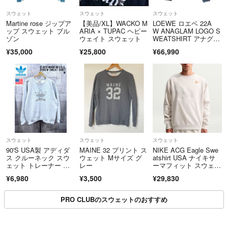
スウェット
スウェット
スウェット
Martine rose ジップア
【美品/XL】WACKO M
LOEWE ロエベ 22A
ップ スウェット ブル
ARIA × TUPAC ヘビー
W ANAGLAM LOGO S
ゾン
ウェイト スウェット
WEATSHIRT アナグラ
ムロゴ プルオーバース
¥35,000
¥25,800
¥66,990
ウェットトレーナー ブ
ラック
スウェット
スウェット
スウェット
90'S USA製 アディダ
MAINE 32 プリント ス
NIKE ACG Eagle Swe
ス クルーネック スウ
ウェット Mサイズ グ
atshirt USA ナイキサ
ェット トレーナー M a
レー
ーマフィット スウェッ
didas 米国製 アメリカ
ト イーグル刺繍 アイ
¥6,980
¥3,500
¥29,830
製
ボリーXL
PRO CLUBのスウェットのおすすめ