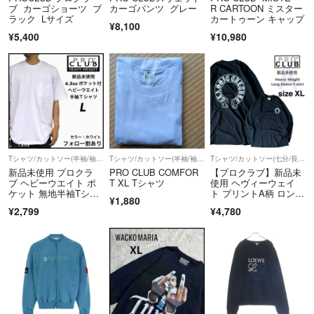
ブ カーゴショーツ ブ
カーゴパンツ グレー
R CARTOON ミスター
ラック Lサイズ
カートゥーン キャップ
¥8,100
¥5,400
¥10,980
Tシャツ/カットソー(半袖/袖なし)
Tシャツ/カットソー(半袖/袖なし)
Tシャツ/カットソー(七分/長袖)
新品未使用 プロクラ
PRO CLUB COMFOR
【プロクラブ】新品未
ブ ヘビーウエイト ポ
T XL Tシャツ
使用 ヘヴィーウェイ
ケット 無地半袖Tシャ
ト プリントA柄 ロン
¥1,880
ツ 白 L
T 黒 XLサイズ
¥2,799
¥4,780