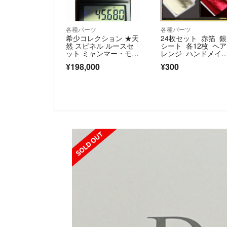
各種パーツ
各種パーツ
希少コレクション ★天
24枚セット 赤箔 
然 スピネル ルースセ
シート 各12枚 ヘ
ット ミャンマー・モゴ
レンジ ハンドメイ
ック産 未処理
ド ネイル
¥198,000
¥300
SOLD OUT