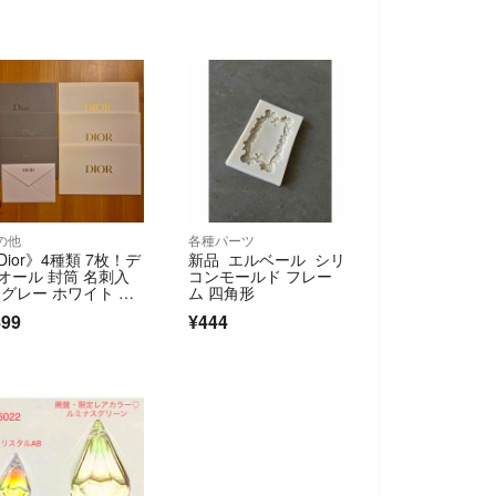
の他
各種パーツ
Dior》4種類 7枚！デ
新品 エルベール シリ
オール 封筒 名刺入
コンモールド フレー
 グレー ホワイト レ
ム 四角形
ー
499
¥444