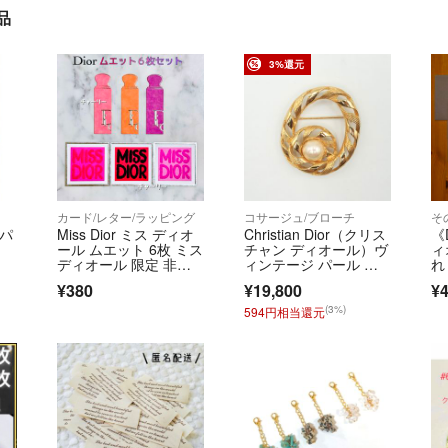
品
3%還元
カード/レター/ラッピング
コサージュ/ブローチ
そ
トパ
Miss Dior ミス ディオ
Christian Dior（クリス
《
ール ムエット 6枚 ミス
チャン ディオール）ヴ
ィ
ディオール 限定 非売
ィンテージ パール ブ
れ
品 メッセージカー
ローチ ゴールド サー
タ
¥380
¥19,800
¥
ド 香水 フレグラン
クル レディース アク
ス 試香紙
セサリー【中古】
(3%)
594円相当還元