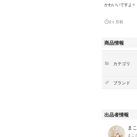
かわいいですよ✧
#ディオール
2ヶ月前
#ヴィンテージ
#チャーム
#ネックレス
商品情報
#キーホルダー
#ピアス
カテゴリ
ブランド
出品者情報
ま
まこ