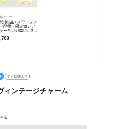
種パーツ
️特別出品⭐️スワロフス
ー廃盤・限定激レア
ラー含♡#6022…2サ
ズ・2カラーセット
,780
LD OUT
送
すぐに購入可
OR ヴィンテージチャーム
送料込