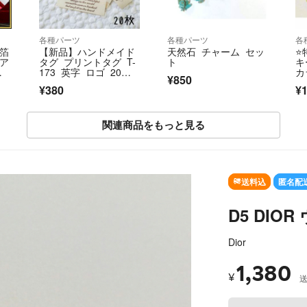
各種パーツ
各種パーツ
各
銀箔
【新品】ハンドメイド
天然石 チャーム セッ
⭐
アア
タグ プリントタグ T-
ト
キ
173 英字 ロゴ 20枚
カ
¥850
セット
イ
¥380
¥1
関連商品をもっと見る
SO
送料込
匿名配
D5 DI
Dior
1,380
¥