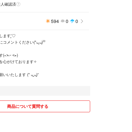
本人確認済
594
0
0
す¨̮♡︎
ントください(*ᴗ͈ˬᴗ͈)⁾⁾⁾
̶ ᵕ ˂̶∗)
を心がけております✧
たします (* ᴗ͈ˬᴗ͈)”
商品について質問する