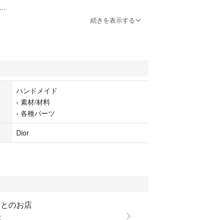
続きを表示する
ハンドメイド
›
素材/材料
›
各種パーツ
Dior
ことのお店
と