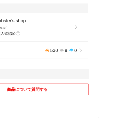
obster's shop
bster
本人確認済
530
8
0
商品について質問する