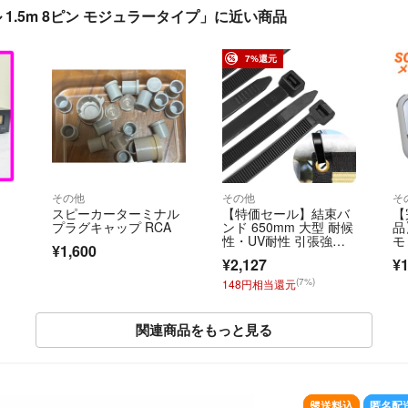
1.5m 8ピン モジュラータイプ」に近い商品
7%還元
その他
その他
そ
スピーカーターミナル
【特価セール】結束バ
【
ッ
プラグキャップ RCA
ンド 650mm 大型 耐候
品
性・UV耐性 引張強度8
モ
¥1,600
0kg
ー
¥2,127
¥1
ー
CD
(7%)
148円相当還元
関連商品をもっと見る
SOLD OUT
送料込
匿名配