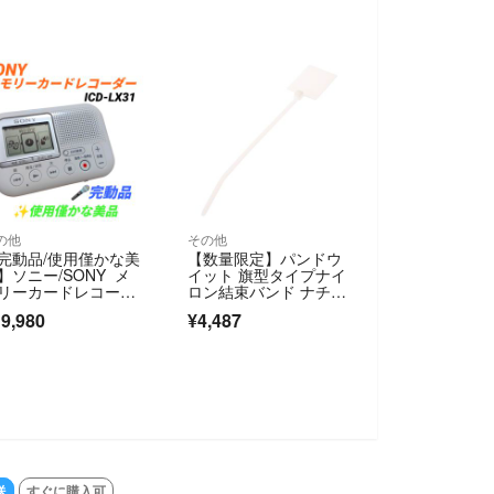
の他
その他
完動品/使用僅かな美
【数量限定】パンドウ
】ソニー/SONY メ
イット 旗型タイプナイ
リーカードレコーダ
ロン結束バンド ナチュ
 SDカードレコーダ
ラル PLF1M
9,980
¥4,487
 ボイスレコーダー I
-LX31
送
すぐに購入可