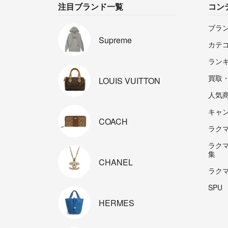
注目ブランド一覧
コン
ブラ
Supreme
カテ
ラン
買取
LOUIS
VUITTON
人気
キャ
COACH
ラクマp
ラク
集
CHANEL
ラク
SPU
HERMES