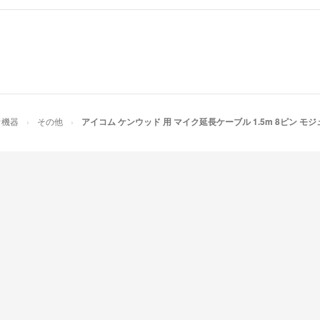
オ機器
その他
アイコム ケンウッド 用 マイク延長ケーブル 1.5m 8ピン モ