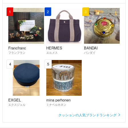
1
2
3
Francfranc
HERMES
BANDAI
フランフラン
エルメス
バンダイ
4
5
EXGEL
mina perhonen
エクスジェル
ミナペルホネン
クッションの人気ブランドランキング