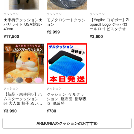
クッション
クッション
クッション
★車椅子クッション★
モノクロシートクッシ
【Yogibo ヨギボー】Zi
バリライト USA製35×
ョン
pparoll Logo ジッパロ
40cm
ールロゴ ピスタチオ
¥2,999
¥17,500
¥3,600
クッション
クッション
【新品・未使用✨】ハ
クッション ゲルクッ
ムスタークッション
ション 座布団 衝撃吸
🐹 大人気 椅子 ぬいぐ
収 低反発
るみ かわいい 動物 レ
¥3,990
¥780
ア ふわもこ あったか
い
ARMONIAのクッションのおすすめ