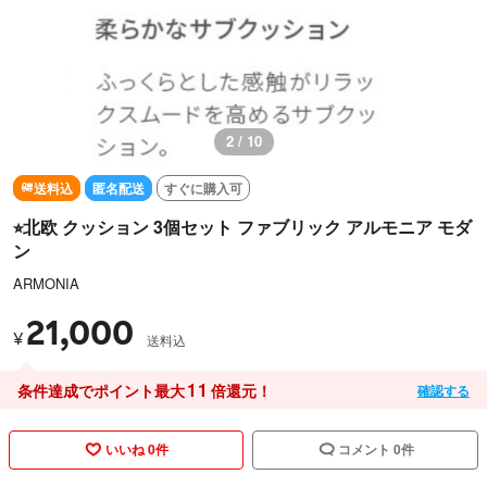
3 / 10
送料込
匿名配送
すぐに購入可
⭐︎北欧 クッション 3個セット ファブリック アルモニア モダ
ン
ARMONIA
21,000
¥
送料込
11
条件達成でポイント最大
倍還元！
確認する
いいね 0件
コメント 0件