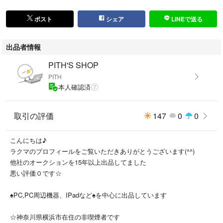
ポスト
シェア
LINEで送る
出品者情報
PITH'S SHOP
PITH
本人確認済
取引の評価
147
0
0
こんにちは♪
ラクマのプロフィールをご覧いただきありがとうございます(^^)
他社のオークションを15年以上出品してました
悪い評価０です☆
♠PC,PC周辺機器、IPadなど♠を中心に出品しています
☆神奈川県横浜市在住の非喫煙者です