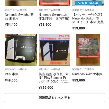
家庭用ゲーム機本体
家庭用ゲーム機本体
家庭用ゲーム機本体
Nintendo Switch2 新
Nintendo Switch 2本
【バッテリー強化版】
品 未使用
体(日本語・国内専用)
Nintendo Switch 本
体 スイッチ 本体 完品
¥54,400
¥53,500
¥19,800
家庭用ゲーム機本体
家庭用ゲーム機本体
家庭用ゲーム機本体
PS5 本体
美品 新型 改良版 SO
NintendoSwitch2本体
NY PlayStation5 Pr
¥49,000
¥53,600
o CFI-7100B01 ソニ
ー プレイステーショ
¥159,900
ン5プロ
関連商品をもっと見る