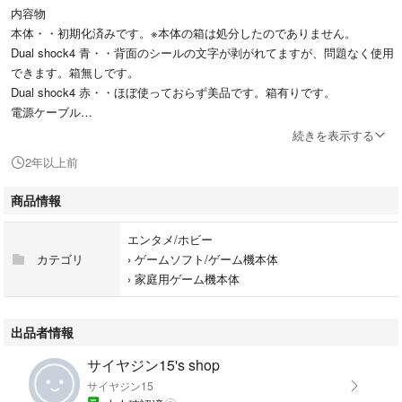
内容物
本体・・初期化済みです。※本体の箱は処分したのでありません。
Dual shock4 青・・背面のシールの文字が剥がれてますが、問題なく使用
できます。箱無しです。
Dual shock4 赤・・ほぼ使っておらず美品です。箱有りです。
電源ケーブル
HDMIケーブル
続きを表示する
USBケーブル・・動作確認用（コントローラーのペアリング）に購入した
2年以上前
だけなので、ほぼ新品です。
本体スタンド
商品情報
直前まで遊んでいたので動作は問題ありません。
エンタメ/ホビー
本体はよく見るとやや使用傷・汚れ等ありますが、比較的美品かと思いま
カテゴリ
›
ゲームソフト/ゲーム機本体
す。
›
家庭用ゲーム機本体
ただし、中古品にご理解のある方のみご購入ください。
出品者情報
サイヤジン15's shop
サイヤジン15