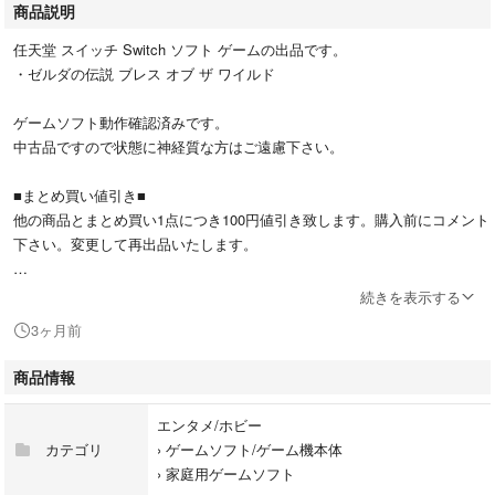
商品説明
任天堂 スイッチ Switch ソフト ゲームの出品です。
・ゼルダの伝説 ブレス オブ ザ ワイルド
ゲームソフト動作確認済みです。
中古品ですので状態に神経質な方はご遠慮下さい。
■まとめ買い値引き■
他の商品とまとめ買い1点につき100円値引き致します。購入前にコメント
下さい。変更して再出品いたします。
■配送方法■
続きを表示する
日本郵便 ゆうパケットポストmini（匿名配送）で発送いたします。
3ヶ月前
■配送方法の変更■
商品情報
希望があれば＋220円でゆうパケットプラスに変更も可能です。購入前に
コメント下さい。変更して再出品いたします。
エンタメ/ホビー
カテゴリ
›
ゲームソフト/ゲーム機本体
#ゼルダの伝説
›
家庭用ゲームソフト
#ブレスオブザワイルド