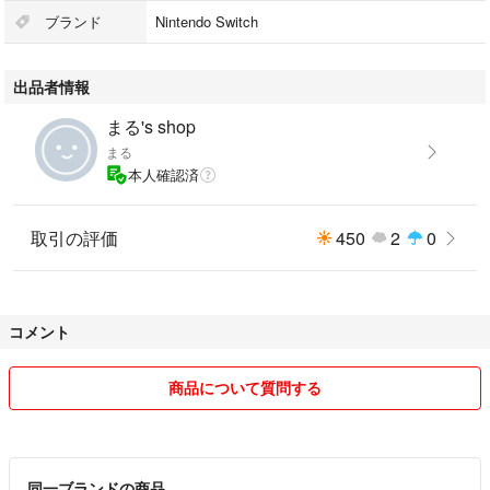
#スイッチ
ブランド
Nintendo Switch
#Switch
#ブレワイ
出品者情報
#ゲームソフト
まる's shop
5.03-26
まる
本人確認済
取引の評価
450
2
0
コメント
商品について質問する
同一ブランドの商品