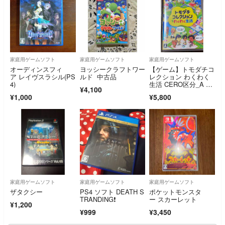
家庭用ゲームソフト
家庭用ゲームソフト
家庭用ゲームソフト
オーディンスフィ
ヨッシークラフトワー
【ゲーム】トモダチコ
ア レイヴスラシル(PS
ルド 中古品
レクション わくわく
4)
生活 CERO区分_A 全
¥4,100
年齢対象 Nintendo Sw
¥1,000
¥5,800
itch 任天堂 スイ
家庭用ゲームソフト
家庭用ゲームソフト
家庭用ゲームソフト
ザタクシー
PS4 ソフト DEATH S
ポケットモンスタ
TRANDING❗️
ー スカーレット
¥1,200
¥999
¥3,450