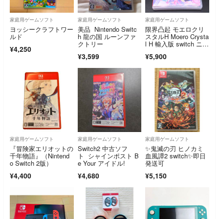
家庭用ゲームソフト
家庭用ゲームソフト
家庭用ゲームソフト
ヨッシークラフトワー
美品 Nintendo Switc
限界凸起 モエロクリ
ルド
h 龍の国 ルーンファ
スタルH Moero Crysta
クトリー
l H 輸入版 switch ニン
¥4,250
テンドースイッチ
¥3,599
¥5,900
家庭用ゲームソフト
家庭用ゲームソフト
家庭用ゲームソフト
『冒険家エリオットの
Switch2 中古ソフ
✨鬼滅の刃 ヒノカミ
千年物語』（Nintend
ト シャインポスト B
血風譚2 switch✨即日
o Switch 2版）
e Your アイドル!
発送可
¥4,400
¥4,680
¥5,150