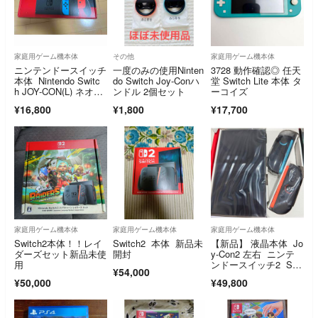
家庭用ゲーム機本体
その他
家庭用ゲーム機本体
ニンテンドースイッチ
一度のみの使用Ninten
3728 動作確認◎ 任天
本体 Nintendo Switc
do Switch Joy-Conハ
堂 Switch Lite 本体 タ
h JOY-CON(L) ネオン
ンドル 2個セット
ーコイズ
ブルー/(R) ネオンレッ
¥16,800
¥1,800
¥17,700
ド
家庭用ゲーム機本体
家庭用ゲーム機本体
家庭用ゲーム機本体
Switch2本体！！レイ
Switch2 本体 新品未
【新品】 液晶本体 Jo
ダーズセット新品未使
開封
y-Con2 左右 ニンテ
用
ンドースイッチ2 Swi
¥54,000
tch2
¥50,000
¥49,800