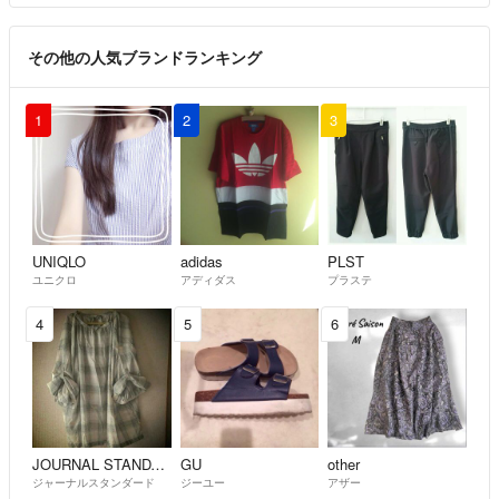
その他の人気ブランドランキング
1
2
3
UNIQLO
adidas
PLST
ユニクロ
アディダス
プラステ
4
5
6
JOURNAL STANDARD
GU
other
ジャーナルスタンダード
ジーユー
アザー