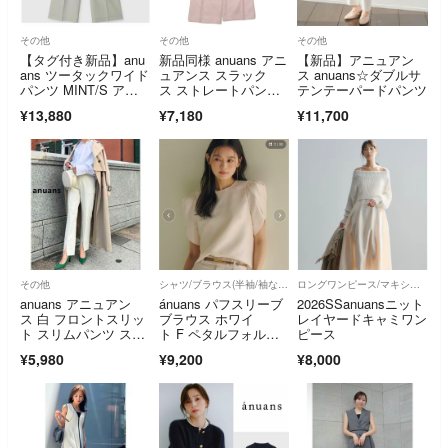
その他
その他
その他
【タグ付き新品】anu
新品同様 anuans アニ
【新品】アニュアン
ans ツータックワイド
ュアンス スラック
ス anuans☆ダブルサ
パンツ MINT/S アニ
ス ストレートパン
テンテーパードパンツ
ュアンス
ツ ロング ピンタッ
¥13,880
¥7,180
¥11,700
ク センタープレ
ス S ピンク レディー
ス 古着 中古 USED
その他
シャツ/ブラウス(半袖/袖なし)
ロングワンピース/マキシワンピース
anuans アニュアン
ánuans パフスリーブ
2026SSanuansニット
ス 白 フロントスリッ
ブラウス ホワイ
レイヤードキャミワン
ト スリムパンツ スト
ト F ペタルフォルム
ピース
レッチ 美脚
スリーブブラウス
¥5,980
¥9,200
¥8,000