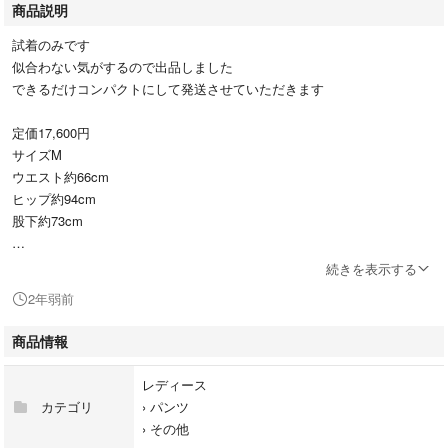
商品説明
試着のみです
似合わない気がするので出品しました
できるだけコンパクトにして発送させていただきます
定価17,600円
サイズM
ウエスト約66cm
ヒップ約94cm
股下約73cm
素材ポリエステル100%
続きを表示する
2年弱前
エクリュ
商品情報
#anuans
#アニュアンス
レディース
カテゴリ
›
パンツ
›
その他