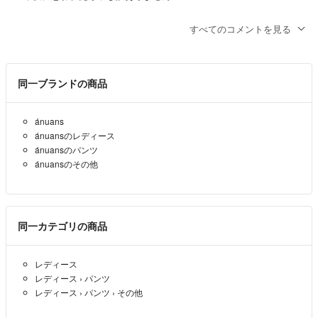
りょ♡ 値下げ中
- 2年弱前
すべてのコメントを見る
はい、ございます＾＾
チロル2428
- 2年弱前
出品者
同一ブランドの商品
こちらまだありますでしょうか？
ánuans
ánuansのレディース
りょ♡ 値下げ中
- 2年弱前
ánuansのパンツ
ánuansのその他
同一カテゴリの商品
レディース
レディース
›
パンツ
レディース
›
パンツ
›
その他