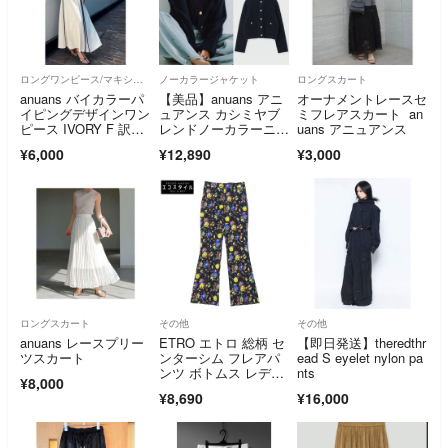
ロングワンピース/マキシワンピース
ノーカラージャケット
ロングスカート
anuans バイカラーパ
【美品】anuans アニ
オーナメントレースセ
イピングデザインワン
ュアンス カシミヤブ
ミフレアスカート an
ピース IVORY F 訳あ
レンドノーカラーニッ
uans アニュアンス
り
トジャケット ネイビ
¥6,000
¥12,890
¥3,000
ー
ロングスカート
その他
その他
anuans レースプリー
ETRO エトロ 総柄 セ
【即日発送】theredthr
ツスカート
ンターシム フレアパ
ead S eyelet nylon pa
ンツ ボトムス レディ
nts
¥8,000
ース ブラック 38 38
¥8,690
¥16,000